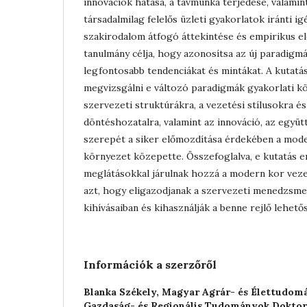
innovációk hatása, a távmunka terjedése, valamin
társadalmilag felelős üzleti gyakorlatok iránti i
szakirodalom átfogó áttekintése és empirikus e
tanulmány célja, hogy azonosítsa az új paradigm
legfontosabb tendenciákat és mintákat. A kutatás 
megvizsgálni e változó paradigmák gyakorlati k
szervezeti struktúrákra, a vezetési stílusokra és
döntéshozatalra, valamint az innováció, az együ
szerepét a siker előmozdítása érdekében a mode
környezet közepette. Összefoglalva, e kutatás 
meglátásokkal járulnak hozzá a modern kor vez
azt, hogy eligazodjanak a szervezeti menedzsme
kihívásaiban és kihasználják a benne rejlő lehető
Információk a szerzőről
Blanka Székely,
Magyar Agrár- és Élettudom
Gazdaság- és Regionális Tudományok Doktori