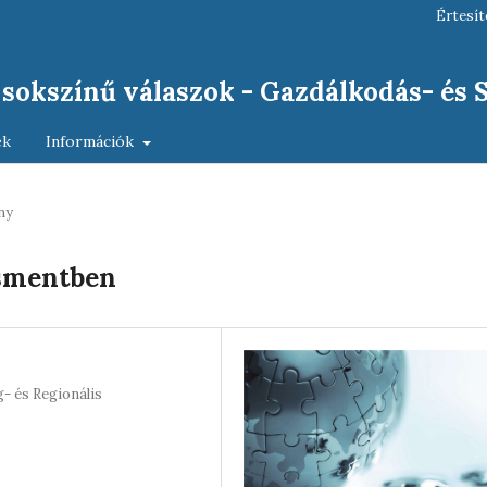
Értesít
, sokszínű válaszok - Gazdálkodás- és
ek
Információk
ny
smentben
- és Regionális