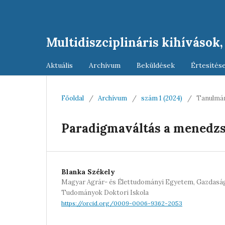
Multidiszciplináris kihívások
Aktuális
Archívum
Beküldések
Értesítés
Főoldal
/
Archívum
/
szám 1 (2024)
/
Tanulmá
Paradigmaváltás a menedz
Blanka Székely
Magyar Agrár- és Élettudományi Egyetem, Gazdaság
Tudományok Doktori Iskola
https://orcid.org/0009-0006-9362-2053