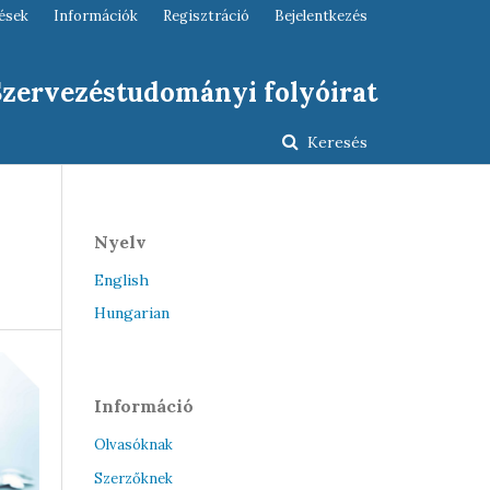
ések
Információk
Regisztráció
Bejelentkezés
 Szervezéstudományi folyóirat
Keresés
Nyelv
English
Hungarian
Információ
Olvasóknak
Szerzőknek