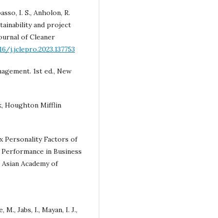
passo, I. S., Anholon, R.
tainability and project
ournal of Cleaner
6/j.jclepro.2023.137753
nagement. 1st ed., New
k, Houghton Mifflin
 Six Personality Factors of
 Performance in Business
 Asian Academy of
M., Jabs, I., Mayan, I. J.,