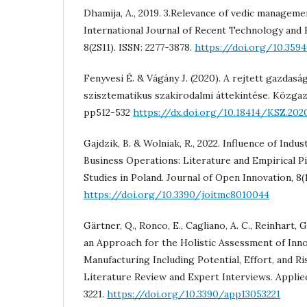
Dhamija, A., 2019. 3.Relevance of vedic managem
International Journal of Recent Technology and 
8(2S11). ISSN: 2277-3878.
https://doi.org/10.3594
Fenyvesi É. & Vágány J. (2020). A rejtett gazdas
szisztematikus szakirodalmi áttekintése. Közgaz
pp512-532
https://dx.doi.org/10.18414/KSZ.2020
Gajdzik, B. & Wolniak, R., 2022. Influence of Indu
Business Operations: Literature and Empirical P
Studies in Poland. Journal of Open Innovation, 8(1
https://doi.org/10.3390/joitmc8010044
Gärtner, Q., Ronco, E., Cagliano, A. C., Reinhart,
an Approach for the Holistic Assessment of Inno
Manufacturing Including Potential, Effort, and R
Literature Review and Expert Interviews. Applied
3221.
https://doi.org/10.3390/app13053221