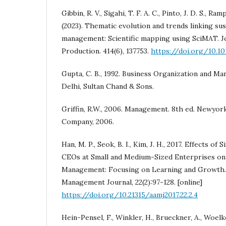
Gibbin, R. V., Sigahi, T. F. A. C., Pinto, J. D. S., Ram
(2023). Thematic evolution and trends linking sus
management: Scientific mapping using SciMAT. J
Production. 414(6), 137753.
https://doi.org/10.101
Gupta, C. B., 1992. Business Organization and Ma
Delhi, Sultan Chand & Sons.
Griffin, R.W., 2006. Management. 8th ed. Newyor
Company, 2006.
Han, M. P., Seok, B. I., Kim, J. H., 2017. Effects of
CEOs at Small and Medium-Sized Enterprises on
Management: Focusing on Learning and Growth.
Management Journal, 22(2):97-128. [online]
https://doi.org/10.21315/aamj2017.22.2.4
Hein-Pensel, F., Winkler, H., Brueckner, A., Woelke, 