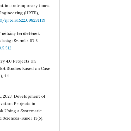
ent in contemporary times.
Engineering (IJRTE),
0/ijrte.B1522.0982S1119
ág néhány területének
dasági Szemle. 67 5
.5.512
stry 4.0 Projects on
ilot Studies Based on Case
), 44.
 G., 2023. Development of
vation Projects in
isk Using a Systematic
 Sciences-Basel, 13(5),