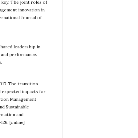
 key: The joint roles of
agement innovation in
rnational Journal of
 Shared leadership in
s and performance.
.
2017. The transition
d expected impacts for
uction Management
and Sustainable
rmation and
26. [online]