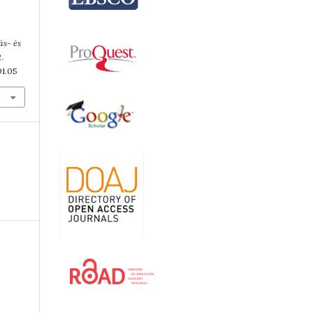
ás- és
2.
01.05