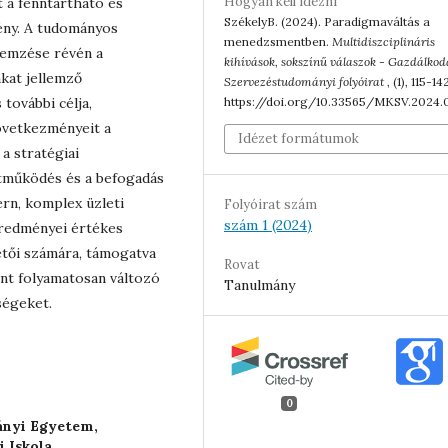
Hogyan kell idézni
t a fenntartható és
SzékelyB. (2024). Paradigmaváltás a
gény. A tudományos
menedzsmentben.
Multidiszciplináris
lemzése révén a
kihívások, sokszínű válaszok - Gazdálkod
ákat jellemző
Szervezéstudományi folyóirat
, (1), 115-14
https://doi.org/10.33565/MKSV.2024.
további célja,
övetkezményeit a
Idézet formátumok
 a stratégiai
ttműködés és a befogadás
rn, komplex üzleti
Folyóirat szám
szám 1 (2024)
eredményei értékes
etői számára, támogatva
Rovat
nt folyamatosan változó
Tanulmány
ségeket.
0
ányi Egyetem,
 Iskola