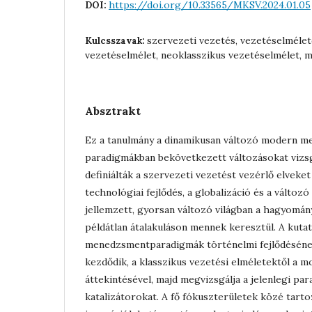
https://doi.org/10.33565/MKSV.2024.01.05
DOI:
szervezeti vezetés, vezetéselmélet
Kulcsszavak:
vezetéselmélet, neoklasszikus vezetéselmélet, 
Absztrakt
Ez a tanulmány a dinamikusan változó modern 
paradigmákban bekövetkezett változásokat vizsg
definiálták a szervezeti vezetést vezérlő elveket
technológiai fejlődés, a globalizáció és a változó
jellemzett, gyorsan változó világban a hagyomá
példátlan átalakuláson mennek keresztül. A kutat
menedzsmentparadigmák történelmi fejlődésén
kezdődik, a klasszikus vezetési elméletektől a
áttekintésével, majd megvizsgálja a jelenlegi pa
katalizátorokat. A fő fókuszterületek közé tarto