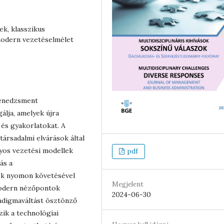
ek, klasszikus
modern vezetéselmélet
menedzsment
álja, amelyek újra
 és gyakorlatokat. A
 társadalmi elvárások által
nyos vezetési modellek
pdf
ás a
ek nyomon követésével
Megjelent
 modern nézőpontok
2024-06-30
radigmaváltást ösztönző
zik a technológiai