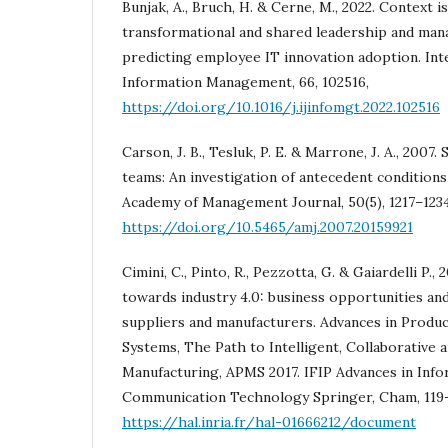
Bunjak, A., Bruch, H. & Cerne, M., 2022. Context is
transformational and shared leadership and man
predicting employee IT innovation adoption. Inte
Information Management, 66, 102516,
https://doi.org/10.1016/j.ijinfomgt.2022.102516
Carson, J. B., Tesluk, P. E. & Marrone, J. A., 2007.
teams: An investigation of antecedent condition
Academy of Management Journal, 50(5), 1217–1234
https://doi.org/10.5465/amj.2007.20159921
Cimini, C., Pinto, R., Pezzotta, G. & Gaiardelli P., 
towards industry 4.0: business opportunities an
suppliers and manufacturers. Advances in Prod
Systems, The Path to Intelligent, Collaborative 
Manufacturing, APMS 2017. IFIP Advances in Info
Communication Technology Springer, Cham, 119-1
https://hal.inria.fr/hal-01666212/document