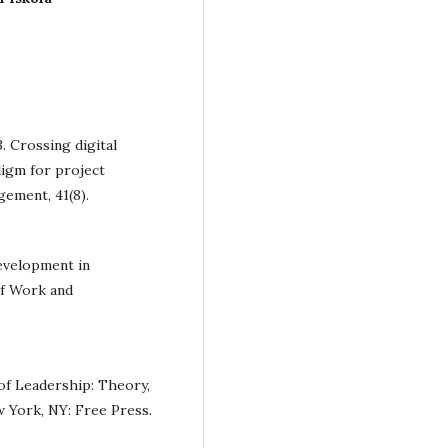
23. Crossing digital
digm for project
gement, 41(8).
development in
of Work and
 of Leadership: Theory,
w York, NY: Free Press.