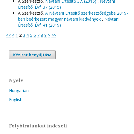
A Szerkesztő,
Névtani Értesítő 37. (2015)
,
Névtani
Értesítő: Évf. 37 (2015)
A Szerkesztő,
A Névtani Értesítő szerkesztőségébe 2019-
ben beérkezett magyar névtani kiadványok
,
Névtani
Értesítő: Évf. 41 (2019)
<<
<
1
2
3
4
5
6
7
8
9
>
>>
Kézirat benyújtása
Nyelv
Hungarian
English
Folyóiratunkat indexeli