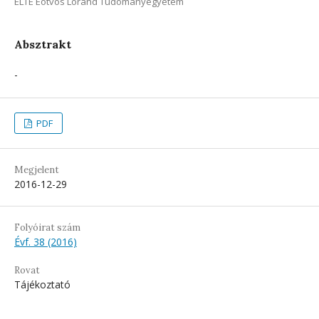
ELTE Eötvös Loránd Tudományegyetem
Absztrakt
-
PDF
Megjelent
2016-12-29
Folyóirat szám
Évf. 38 (2016)
Rovat
Tájékoztató