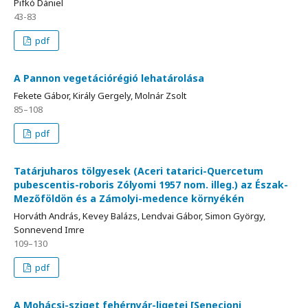
Pifkó Dániel
43-83
pdf
A Pannon vegetációrégió lehatárolása
Fekete Gábor, Király Gergely, Molnár Zsolt
85–108
pdf
Tatárjuharos tölgyesek (Aceri tatarici-Quercetum
pubescentis-roboris Zólyomi 1957 nom. illeg.) az Észak-
Mezőföldön és a Zámolyi-medence környékén
Horváth András, Kevey Balázs, Lendvai Gábor, Simon György,
Sonnevend Imre
109–130
pdf
A Mohácsi-sziget fehérnyár-ligetei [Senecioni