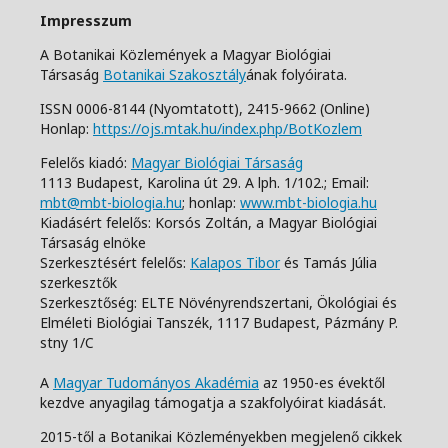
Impresszum
A Botanikai Közlemények a Magyar Biológiai
Társaság
Botanikai Szakosztály
ának folyóirata.
ISSN 0006-8144 (Nyomtatott),
2415-9662 (Online)
Honlap:
https://ojs.mtak.hu/index.php/BotKozlem
Felelős kiadó:
Magyar Biológiai Társaság
1113 Budapest, Karolina út 29. A lph. 1/102.;
Email:
mbt@mbt-biologia.hu
;
honlap:
www.mbt-biologia.hu
Kiadásért felelős: Korsós Zoltán, a Magyar Biológiai
Társaság elnöke
Szerkesztésért felelős:
Kalapos Tibor
és Tamás Júlia
szerkesztők
Szerkesztőség: ELTE Növényrendszertani, Ökológiai és
Elméleti Biológiai Tanszék,
1117 Budapest, Pázmány P.
stny 1/C
A
Magyar Tudományos Akadémia
az 1950-es évektől
kezdve anyagilag támogatja a szakfolyóirat kiadását.
2015-től a Botanikai Közleményekben megjelenő cikkek