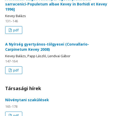
sarracenici-Populetum albae Kevey in Borhidi et Kevey
1996]
Kevey Balázs
131–146
pdf
A Nyírség gyertyános-tölgyesei (Convallario-
Carpinetum Kevey 2008)
Kevey Balázs, Papp László, Lendvai Gábor
147-164
pdf
Társasági hírek
Növénytani szakülések
165-178
pdf