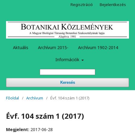
Regisztráció
Bejelentkezés
Aktuális
Archívum 2015-
Archívum 1902-2014
Információk
Keresés
Főoldal
/
Archívum
/
Évf. 104 szám 1 (2017)
Évf. 104 szám 1 (2017)
Megjelent:
2017-06-28