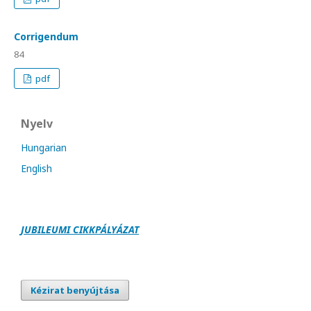
Corrigendum
84
pdf
Nyelv
Hungarian
English
JUBILEUMI CIKKPÁLY
Á
ZAT
Kézirat benyújtása