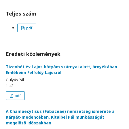
Teljes szám
pdf
Eredeti közlemények
Tizenhét év Lajos bátyám szárnyai alatt, árnyékában.
Emlékeim Felföldy Lajosról
Gulyás Pál
1-42
pdf
A Chamaecytisus (Fabaceae) nemzetség ismerete a
Kárpát-medencében, Kitaibel Pál munkásságát
megelőző időszakban