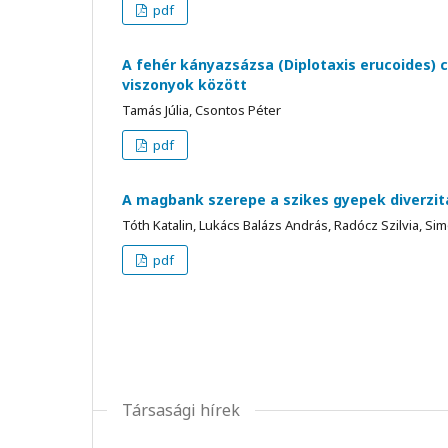
pdf
A fehér kányazsázsa (Diplotaxis erucoides)
viszonyok között
Tamás Júlia, Csontos Péter
pdf
A magbank szerepe a szikes gyepek diverzi
Tóth Katalin, Lukács Balázs András, Radócz Szilvia, Si
pdf
Társasági hírek