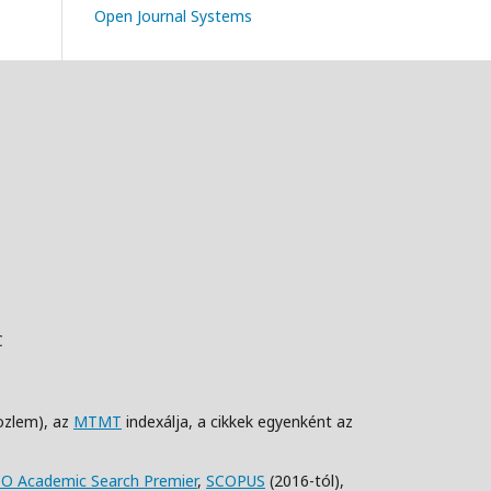
Open Journal Systems
C
ozlem), az
MTMT
indexálja, a cikkek egyenként az
O Academic Search Premier
,
SCOPUS
(2016-tól),