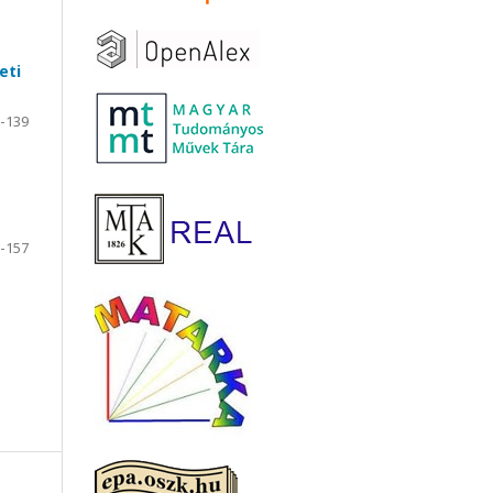
eti
-139
-157