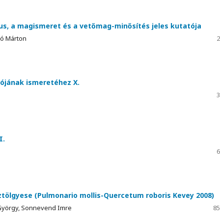
kus, a magismeret és a vetőmag-minősítés jeles kutatója
bó Márton
2
ójának ismeretéhez X.
3
I.
6
tölgyese (Pulmonario mollis-Quercetum roboris Kevey 2008)
 György, Sonnevend Imre
85