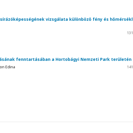
 csírázóképességének vizsgálata különböző fény és hőmérsékl
131
tásának fenntartásában a Hortobágyi Nemzeti Park területén
mon Edina
141