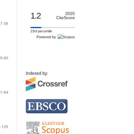
1.2
2025
CiteScore
7-38
23rd percentile
Powered by
9-60
Indexed by:
1-84
-129