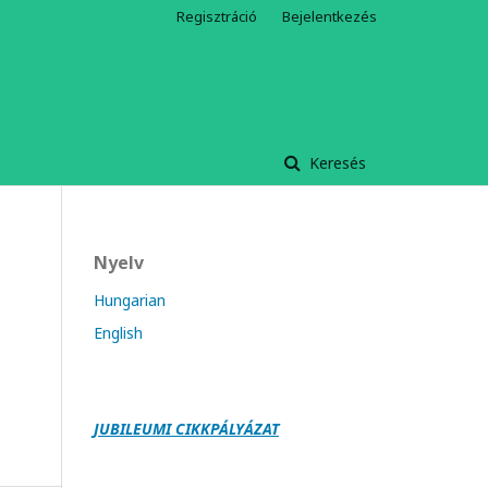
Regisztráció
Bejelentkezés
Keresés
Nyelv
Hungarian
English
JUBILEUMI CIKKPÁLY
Á
ZAT