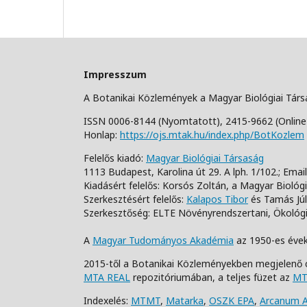
Impresszum
A Botanikai Közlemények a Magyar Biológiai Tár
ISSN 0006-8144 (Nyomtatott),
2415-9662 (Online
Honlap:
https://ojs.mtak.hu/index.php/BotKozlem
Felelős kiadó:
Magyar Biológiai Társaság
1113 Budapest, Karolina út 29. A lph. 1/102.;
Email
Kiadásért felelős: Korsós Zoltán, a Magyar Biológ
Szerkesztésért felelős:
Kalapos Tibor
és Tamás Júl
Szerkesztőség: ELTE Növényrendszertani, Ökológia
A
Magyar Tudományos Akadémia
az 1950-es évek
2015-től a Botanikai Közleményekben megjelenő 
MTA REAL
repozitóriumában, a teljes füzet az
MT
Indexelés:
MTMT
,
Matarka
,
OSZK EPA
,
Arcanum 