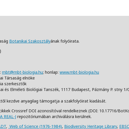
saság
Botanikai Szakosztály
ának folyóirata.
)
:
mbt@mbt-biologia.hu
;
honlap:
www.mbt-biologia.hu
iai Társaság elnöke
ia szerkesztők
i és Elméleti Biológiai Tanszék,
1117 Budapest, Pázmány P. stny 1/
től kezdve anyagilag támogatja a szakfolyóirat kiadását.
cikkek Crossref DOI azonosítóval rendelkeznek (DOI: 10.17716/BotK
A REAL-J
repozitóriumában archiválásra kerülnek.
ADT
,
Web of Science (1976-1984)
,
Biodiversity Heritage Library
,
EBSC