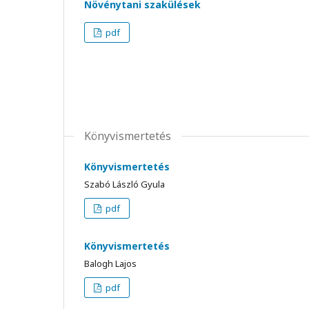
Növénytani szakülések
pdf
Könyvismertetés
Könyvismertetés
Szabó László Gyula
pdf
Könyvismertetés
Balogh Lajos
pdf