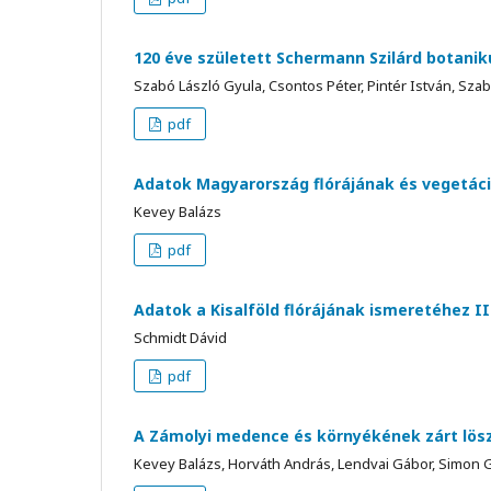
120 éve született Schermann Szilárd botani
Szabó László Gyula, Csontos Péter, Pintér István, Sza
pdf
Adatok Magyarország flórájának és vegetáci
Kevey Balázs
pdf
Adatok a Kisalföld flórájának ismeretéhez II
Schmidt Dávid
pdf
A Zámolyi medence és környékének zárt lösz
Kevey Balázs, Horváth András, Lendvai Gábor, Simon