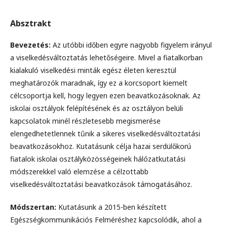
Absztrakt
Bevezetés:
Az utóbbi időben egyre nagyobb figyelem irányul
a viselkedésváltoztatás lehetőségeire. Mivel a fiatalkorban
kialakuló viselkedési minták egész életen keresztül
meghatározók maradnak, így ez a korcsoport kiemelt
célcsoportja kell, hogy legyen ezen beavatkozásoknak. Az
iskolai osztályok felépítésének és az osztályon belüli
kapcsolatok minél részletesebb megismerése
elengedhetetlennek tűnik a sikeres viselkedésváltoztatási
beavatkozásokhoz. Kutatásunk célja hazai serdülőkorú
fiatalok iskolai osztályközösségeinek hálózatkutatási
módszerekkel való elemzése a célzottabb
viselkedésváltoztatási beavatkozások támogatásához.
Módszertan:
Kutatásunk a 2015-ben készített
Egészségkommunikációs Felméréshez kapcsolódik, ahol a