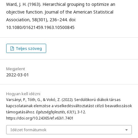
Ward, J. H. (1963). Hierarchical grouping to optimize an
objective function. Journal of the American Statistical
Association, 58(301), 236–244. doi:
10.1080/01621459.1963.10500845
Teljes szöveg
Megjelent
2022-03-01
Hogyan kell idézni
Varsányi, P., Tóth, G., & Vokó, Z. (2022). Serdülőkorú diákok társas
kapcsolatainak elemzése a viselkedésváltoztatást célzó beavatkozások
támogatásához.
Egészségfejlesztés
,
63
(1), 3-12.
https://doi.org/10.24365/ef.v63i1.7401
Idézet formátumok