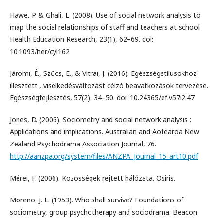
Hawe, P. & Ghali, L. (2008). Use of social network analysis to
map the social relationships of staff and teachers at school.
Health Education Research, 23(1), 62–69. doi:
10.1093/her/cyl162
Járomi, É., Szűcs, E., & Vitrai, J. (2016). Egészségstílusokhoz
illesztett , viselkedésváltozást célzó beavatkozások tervezése.
Egészségfejlesztés, 57(2), 34–50. doi: 10.24365/ef.v57i2.47
Jones, D. (2006). Sociometry and social network analysis :
Applications and implications. Australian and Aotearoa New
Zealand Psychodrama Association Journal, 76.
http://aanzpa.org/system/files/ANZPA_Journal_15_art10.pdf
Mérei, F. (2006). Közösségek rejtett hálózata. Osiris.
Moreno, J. L. (1953). Who shall survive? Foundations of
sociometry, group psychotherapy and sociodrama. Beacon