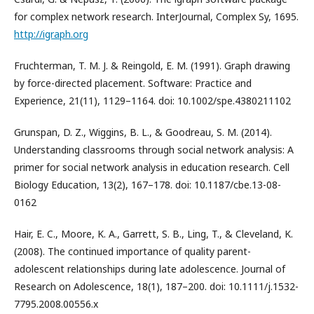
for complex network research. InterJournal, Complex Sy, 1695.
http://igraph.org
Fruchterman, T. M. J. & Reingold, E. M. (1991). Graph drawing
by force-directed placement. Software: Practice and
Experience, 21(11), 1129–1164. doi: 10.1002/spe.4380211102
Grunspan, D. Z., Wiggins, B. L., & Goodreau, S. M. (2014).
Understanding classrooms through social network analysis: A
primer for social network analysis in education research. Cell
Biology Education, 13(2), 167–178. doi: 10.1187/cbe.13-08-
0162
Hair, E. C., Moore, K. A., Garrett, S. B., Ling, T., & Cleveland, K.
(2008). The continued importance of quality parent-
adolescent relationships during late adolescence. Journal of
Research on Adolescence, 18(1), 187–200. doi: 10.1111/j.1532-
7795.2008.00556.x