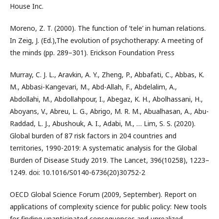
House Inc.
Moreno, Z. T. (2000). The function of ‘tele’ in human relations.
In Zeig, J. (Ed.),The evolution of psychotherapy: A meeting of
the minds (pp. 289–301). Erickson Foundation Press
Murray, C. J. L., Aravkin, A. Y., Zheng, P., Abbafati, C., Abbas, K.
M., Abbasi-Kangevari, M., Abd-Allah, F., Abdelalim, A.,
Abdollahi, M., Abdollahpour, I., Abegaz, K. H., Abolhassani, H.,
Aboyans, V., Abreu, L. G., Abrigo, M. R. M., Abualhasan, A., Abu-
Raddad, L. J., Abushouk, A. I., Adabi, M., … Lim, S. S. (2020).
Global burden of 87 risk factors in 204 countries and
territories, 1990-2019: A systematic analysis for the Global
Burden of Disease Study 2019. The Lancet, 396(10258), 1223–
1249. doi: 10.1016/S0140-6736(20)30752-2
OECD Global Science Forum (2009, September). Report on
applications of complexity science for public policy: New tools
for finding unanticipated consequences and unrealized