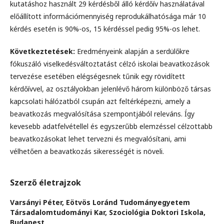
kutatáshoz használt 29 kérdésből álló kérdőív használatával
előállított információmennyiség reprodukálhatósága már 10
kérdés esetén is 90%-os, 15 kérdéssel pedig 95%-os lehet.
Következtetések:
Eredményeink alapján a serdülőkre
fókuszáló viselkedésváltoztatást célzó iskolai beavatkozások
tervezése esetében elégségesnek tűnik egy rövidített
kérdőívvel, az osztályokban jelenlévő három különböző társas
kapcsolati hálózatból csupán azt feltérképezni, amely a
beavatkozás megvalósítása szempontjából releváns. Így
kevesebb adatfelvétellel és egyszerűbb elemzéssel célzottabb
beavatkozásokat lehet tervezni és megvalósítani, ami
vélhetően a beavatkozás sikerességét is növeli.
Szerző életrajzok
Varsányi Péter,
Eötvös Loránd Tudományegyetem
Társadalomtudományi Kar, Szociológia Doktori Iskola,
Budapest