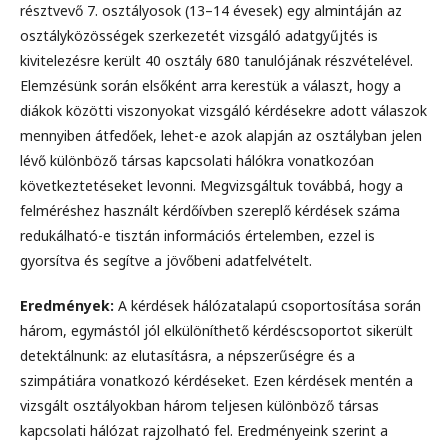
résztvevő 7. osztályosok (13–14 évesek) egy almintáján az
osztályközösségek szerkezetét vizsgáló adatgyűjtés is
kivitelezésre került 40 osztály 680 tanulójának részvételével.
Elemzésünk során elsőként arra kerestük a választ, hogy a
diákok közötti viszonyokat vizsgáló kérdésekre adott válaszok
mennyiben átfedőek, lehet-e azok alapján az osztályban jelen
lévő különböző társas kapcsolati hálókra vonatkozóan
következtetéseket levonni. Megvizsgáltuk továbbá, hogy a
felméréshez használt kérdőívben szereplő kérdések száma
redukálható-e tisztán információs értelemben, ezzel is
gyorsítva és segítve a jövőbeni adatfelvételt.
Eredmények:
A kérdések hálózatalapú csoportosítása során
három, egymástól jól elkülöníthető kérdéscsoportot sikerült
detektálnunk: az elutasításra, a népszerűségre és a
szimpátiára vonatkozó kérdéseket. Ezen kérdések mentén a
vizsgált osztályokban három teljesen különböző társas
kapcsolati hálózat rajzolható fel. Eredményeink szerint a