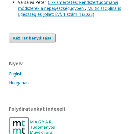
Varsányi Péter,
Cikkismertetés: Rendszertudományi
módszerek a népegészségügyben
,
Multidiszciplináris
Egészség és Jóllét: Évf. 1 szám 4 (2023)
Kézirat benyújtása
Nyelv
English
Hungarian
Folyóiratunkat indexeli