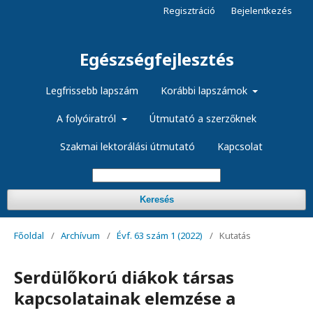
Regisztráció
Bejelentkezés
Egészségfejlesztés
Legfrissebb lapszám
Korábbi lapszámok
A folyóiratról
Útmutató a szerzőknek
Szakmai lektorálási útmutató
Kapcsolat
Keresés
Főoldal
/
Archívum
/
Évf. 63 szám 1 (2022)
/
Kutatás
Serdülőkorú diákok társas
kapcsolatainak elemzése a