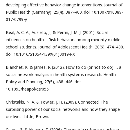
developing effective behavior change interventions. Journal of
Public Health (Germany), 25(4), 387–400. doi: 10.1007/s10389-
017-0799-y
Beal, A. C. A., Ausiello, J., & Perrin, J. M. J. (2001). Social
influences on health – Risk behaviors among minority middle
school students. Journal of Adolescent Health, 28(6), 474–480.
doi: 10.1016/S1054-139X(01)00194-X
Blanchet, K. & James, P. (2012). How to do (or not to do) … a
social network analysis in health systems research. Health
Policy and Planning, 27(5), 438–446. doi:
10.1093/heapol/czr055
Christakis, N. A. & Fowler., J. H. (2009). Connected: The
surprising power of our social networks and how they shape
our lives. Little, Brown.
Csardi, G. & Nepusz, T. (2006). The igraph software package