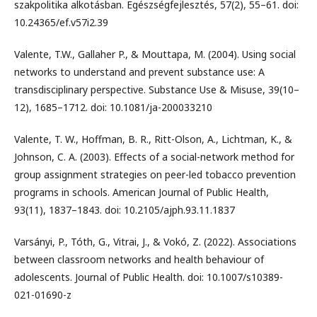
szakpolitika alkotásban. Egészségfejlesztés, 57(2), 55–61. doi:
10.24365/ef.v57i2.39
Valente, T.W., Gallaher P., & Mouttapa, M. (2004). Using social
networks to understand and prevent substance use: A
transdisciplinary perspective. Substance Use & Misuse, 39(10–
12), 1685–1712. doi: 10.1081/ja-200033210
Valente, T. W., Hoffman, B. R., Ritt-Olson, A., Lichtman, K., &
Johnson, C. A. (2003). Effects of a social-network method for
group assignment strategies on peer-led tobacco prevention
programs in schools. American Journal of Public Health,
93(11), 1837–1843. doi: 10.2105/ajph.93.11.1837
Varsányi, P., Tóth, G., Vitrai, J., & Vokó, Z. (2022). Associations
between classroom networks and health behaviour of
adolescents. Journal of Public Health. doi: 10.1007/s10389-
021-01690-z