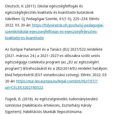
Deutsch, K. (2011). Iskolai egészségfelfogás és
egészségfejlesztés kvalitatív és kvantitatív kutatások
tükrében. Új Pedagógiai Szemle, 61(1-5), 225–234. Elérés:
2022. 03. 20-án:
https://folyoiratok.oh.gov.hu/uj-pedagogiai-
szemle/iskolai-egeszsegfelfogas-es-egeszsegfejlesztes-
kvalitativ-es-kvantitativ
Az Európai Parlament és a Tanács (EU) 2021/522 rendelete
(2021. március 24.) a 2021–2027-es időszakra szóló uniós
egészségügyi cselekvési program (az „EU az egészségért
program”) létrehozásáról és a 282/2014/EU rendelet hatályon
kívül helyezéséről (EGT-vonatkozású szöveg). Elérés: 2022. 03.
20-án:
https://eur-lex.europa.eu/legal-content/HU/TXT/?
uri=CELEX:32021R0522
Fügedi, B. (2018). Az egészségnevelés tudományterületi
szintézise [Habilitációs értekezés, Eszterházy Károly
Egyetem]. Habilitációs Munkák Repozitóriuma.