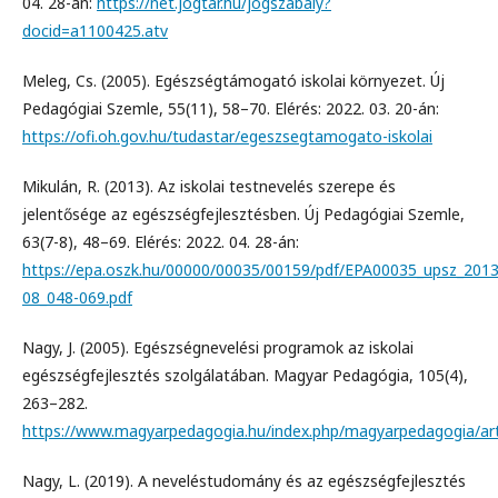
04. 28-án:
https://net.jogtar.hu/jogszabaly?
docid=a1100425.atv
Meleg, Cs. (2005). Egészségtámogató iskolai környezet. Új
Pedagógiai Szemle, 55(11), 58–70. Elérés: 2022. 03. 20-án:
https://ofi.oh.gov.hu/tudastar/egeszsegtamogato-iskolai
Mikulán, R. (2013). Az iskolai testnevelés szerepe és
jelentősége az egészségfejlesztésben. Új Pedagógiai Szemle,
63(7-8), 48–69. Elérés: 2022. 04. 28-án:
https://epa.oszk.hu/00000/00035/00159/pdf/EPA00035_upsz_2013
08_048-069.pdf
Nagy, J. (2005). Egészségnevelési programok az iskolai
egészségfejlesztés szolgálatában. Magyar Pedagógia, 105(4),
263–282.
https://www.magyarpedagogia.hu/index.php/magyarpedagogia/art
Nagy, L. (2019). A neveléstudomány és az egészségfejlesztés