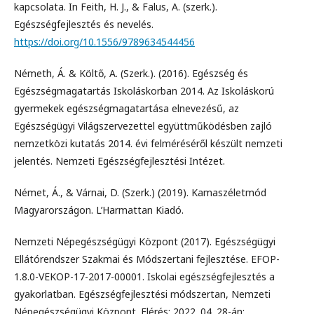
kapcsolata. In Feith, H. J., & Falus, A. (szerk.).
Egészségfejlesztés és nevelés.
https://doi.org/10.1556/9789634544456
Németh, Á. & Költő, A. (Szerk.). (2016). Egészség és
Egészségmagatartás Iskoláskorban 2014. Az Iskoláskorú
gyermekek egészségmagatartása elnevezésű, az
Egészségügyi Világszervezettel együttműködésben zajló
nemzetközi kutatás 2014. évi felméréséről készült nemzeti
jelentés. Nemzeti Egészségfejlesztési Intézet.
Német, Á., & Várnai, D. (Szerk.) (2019). Kamaszéletmód
Magyarországon. L’Harmattan Kiadó.
Nemzeti Népegészségügyi Központ (2017). Egészségügyi
Ellátórendszer Szakmai és Módszertani fejlesztése. EFOP-
1.8.0-VEKOP-17-2017-00001. Iskolai egészségfejlesztés a
gyakorlatban. Egészségfejlesztési módszertan, Nemzeti
Népegészségügyi Központ. Elérés: 2022. 04. 28-án: