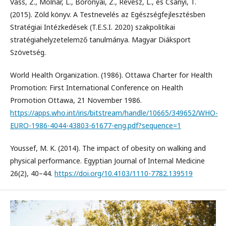
Vass, Z., Molnár, L., Boronyai, Z., Révész, L., és Csányi, T.
(2015). Zöld könyv. A Testnevelés az Egészségfejlesztésben
Stratégiai Intézkedések (T.E.S.I. 2020) szakpolitikai
stratégiahelyzetelemző tanulmánya. Magyar Diáksport
Szövetség.
World Health Organization. (1986). Ottawa Charter for Health
Promotion: First International Conference on Health
Promotion Ottawa, 21 November 1986.
https://apps.who.int/iris/bitstream/handle/10665/349652/WHO-
EURO-1986-4044-43803-61677-eng.pdf?sequence=1
Youssef, M. K. (2014). The impact of obesity on walking and
physical performance. Egyptian Journal of Internal Medicine
26(2), 40–44.
https://doi.org/10.4103/1110-7782.139519