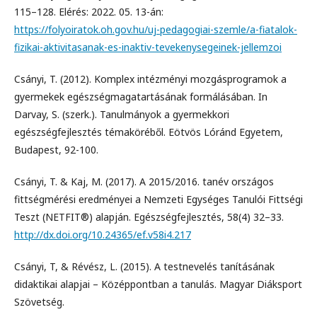
115–128. Elérés: 2022. 05. 13-án:
https://folyoiratok.oh.gov.hu/uj-pedagogiai-szemle/a-fiatalok-
fizikai-aktivitasanak-es-inaktiv-tevekenysegeinek-jellemzoi
Csányi, T. (2012). Komplex intézményi mozgásprogramok a
gyermekek egészségmagatartásának formálásában. In
Darvay, S. (szerk.). Tanulmányok a gyermekkori
egészségfejlesztés témaköréből. Eötvös Lóránd Egyetem,
Budapest, 92-100.
Csányi, T. & Kaj, M. (2017). A 2015/2016. tanév országos
fittségmérési eredményei a Nemzeti Egységes Tanulói Fittségi
Teszt (NETFIT®) alapján. Egészségfejlesztés, 58(4) 32–33.
http://dx.doi.org/10.24365/ef.v58i4.217
Csányi, T, & Révész, L. (2015). A testnevelés tanításának
didaktikai alapjai – Középpontban a tanulás. Magyar Diáksport
Szövetség.