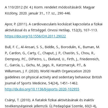
A 110/2012 (IV. 4.) Korm. rendelet módosításáról. Magyar
Közlöny, 2020. január 31., 17. sz., 290-446.
Apor, P. (2011). A cardiovascularis kockázat kapcsolata a fizikai
aktivitással és a fittséggel. Orvosi Hetilap, 152(3), 107–113.
https://doi.org/10.1556/OH.2011.29022
Bull, F. C., Al-Ansari, S. S., Biddle, S., Borodulin, K., Buman, M.
P., Cardon, G., Carty, C., Chaput, J. P., Chastin, S., Chou, R.,
Dempsey, P.C., DiPietro, L., Ekelund, U., Firth, J., Friedenreich,
C., García, L., Gichu, M., Jago, R., Katzmarzyk, P.T., &
Willumsen, J. F. (2020). World Health Organization 2020
guidelines on physical activity and sedentary behaviour. British
Journal of Sports Medicine, 54(24), 1451–1462.
http://dx.doi.org/10.1136/bjsports-2020-102955
Csányi, T. (2010). A fiatalok fizikai aktivitásának és inaktív
tevékenységeinek jellemzői. Új Pedagógiai Szemle, 60(3-4),