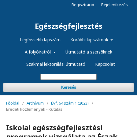
Regisztráció
Bejelentkezés
Egészségfejlesztés
Legfrissebb lapszám
Korábbi lapszámok
A folyóiratról
Útmutató a szerzőknek
Szakmai lektorálási útmutató
Kapcsolat
Keresés
Főoldal
/
Archívum
/
Évf. 64 szám 1 (2023)
/
Eredeti közlemények - Kutatás
Iskolai egészségfejlesztési
programok vizsgálata az Észak-