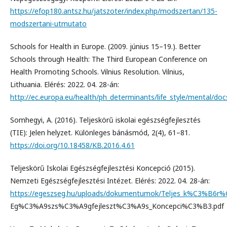
https://efop180.antsz.hu/jatszoter/index.php/modszertan/135-
modszertani-utmutato
Schools for Health in Europe. (2009. június 15–19.). Better
Schools through Health: The Third European Conference on
Health Promoting Schools. Vilnius Resolution. Vilnius,
Lithuania. Elérés: 2022. 04. 28-án:
http://ec.europa.eu/health/ph_determinants/life_style/mental/docs
Somhegyi, A. (2016). Teljeskörű iskolai egészségfejlesztés
(TIE): Jelen helyzet. Különleges bánásmód, 2(4), 61–81.
https://doi.org/10.18458/KB.2016.4.61
Teljeskörű Iskolai Egészségfejlesztési Koncepció (2015).
Nemzeti Egészségfejlesztési Intézet. Elérés: 2022. 04. 28-án:
https://egeszseg.hu/uploads/dokumentumok/Teljes_k%C3%B6r%
Eg%C3%A9szs%C3%A9gfejleszt%C3%A9s_Koncepci%C3%B3.pdf