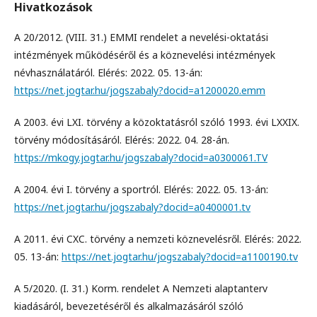
Hivatkozások
A 20/2012. (VIII. 31.) EMMI rendelet a nevelési-oktatási
intézmények működéséről és a köznevelési intézmények
névhasználatáról. Elérés: 2022. 05. 13-án:
https://net.jogtar.hu/jogszabaly?docid=a1200020.emm
A 2003. évi LXI. törvény a közoktatásról szóló 1993. évi LXXIX.
törvény módosításáról. Elérés: 2022. 04. 28-án.
https://mkogy.jogtar.hu/jogszabaly?docid=a0300061.TV
A 2004. évi I. törvény a sportról. Elérés: 2022. 05. 13-án:
https://net.jogtar.hu/jogszabaly?docid=a0400001.tv
A 2011. évi CXC. törvény a nemzeti köznevelésről. Elérés: 2022.
05. 13-án:
https://net.jogtar.hu/jogszabaly?docid=a1100190.tv
A 5/2020. (I. 31.) Korm. rendelet A Nemzeti alaptanterv
kiadásáról, bevezetéséről és alkalmazásáról szóló