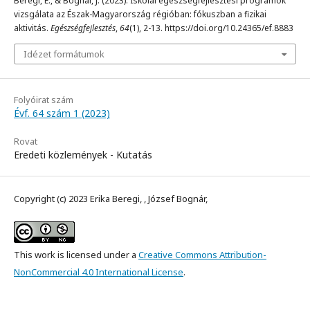
Beregi, E., & Bognár, J. (2023). Iskolai egészségfejlesztési programok
vizsgálata az Észak-Magyarország régióban: fókuszban a fizikai
aktivitás.
Egészségfejlesztés
,
64
(1), 2-13. https://doi.org/10.24365/ef.8883
Idézet formátumok
Folyóirat szám
Évf. 64 szám 1 (2023)
Rovat
Eredeti közlemények - Kutatás
Copyright (c) 2023 Erika Beregi, , József Bognár,
This work is licensed under a
Creative Commons Attribution-
NonCommercial 4.0 International License
.