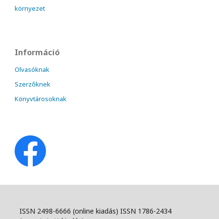
környezet
Információ
Olvasóknak
Szerzőknek
Könyvtárosoknak
ISSN 2498-6666 (online kiadás) ISSN 1786-2434