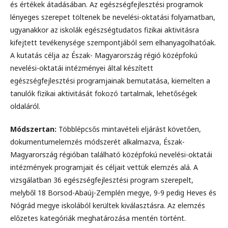
és értékek átadásában. Az egészségfejlesztési programok
lényeges szerepet töltenek be nevelési-oktatási folyamatban,
ugyanakkor az iskolák egészségtudatos fizikai aktivitásra
kifejtett tevékenysége szempontjából sem elhanyagolhatóak.
A kutatás célja az Észak- Magyarország régió középfokú
nevelési-oktatái intézményei által készített
egészségfejlesztési programjainak bemutatása, kiemelten a
tanulók fizikai aktivitását fokozó tartalmak, lehetőségek
oldaláról.
Módszertan:
Többlépcsős mintavételi eljárást követően,
dokumentumelemzés módszerét alkalmazva, Észak-
Magyarország régióban található középfokú nevelési-oktatái
intézmények programjait és céljait vettük elemzés alá. A
vizsgálatban 36 egészségfejlesztési program szerepelt,
melyből 18 Borsod-Abaúj-Zemplén megye, 9-9 pedig Heves és
Nógrád megye iskolából kerültek kiválasztásra. Az elemzés
előzetes kategóriák meghatározása mentén történt.