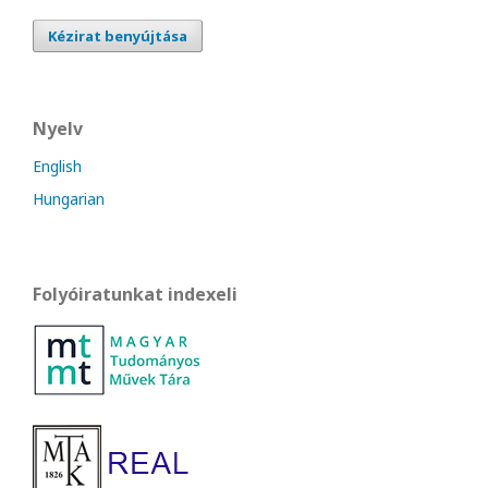
Kézirat benyújtása
Nyelv
English
Hungarian
Folyóiratunkat indexeli