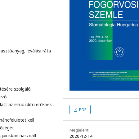
asztóanyag, leválási ráta
tésére szolgáló
kező
 alatt az elmozdító erőknek
PDF
máncfelületet kell
nőségét
Megjelent
pjainkban használt
2020-12-14