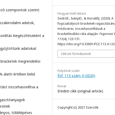
kező szempontok szerint:
Hogyan kell idézni
SvidróE., IványiD., & HorváthJ. (2020). A
szakirodalmi adatok,
fogszabályozó bracketek ragasztásán
módszerei, összehasonlításuk a
bracketleválási ráta alapján.
Fogorvosi 
onlítás kiegészítéseként a
113
(4), 123-131.
https://doi.org/10.33891/FSZ.113.4.12
 gyűjtöttünk adatokat
Idézet formátumok
t bracketek megrendelési
Folyóirat szám
 alatti értéken belül
Évf. 113 szám 4 (2020)
Rovat
ztást összehasonlítva a
Eredeti cikk (original article)
Ragasztóanyagok
ezinek
Copyright (c) 2021 Szerzők
ányos, többlépéses