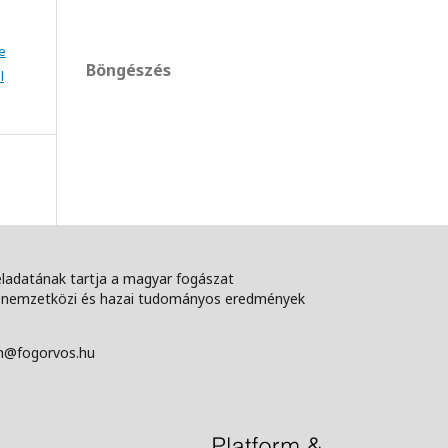
e
Böngészés
l
feladatának tartja a magyar fogászat
 a nemzetközi és hazai tudományos eredmények
ann@fogorvos.hu