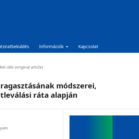
éziratbeküldés
Információk
Kapcsolat
eti cikk (original article)
 ragasztásának módszerei,
leválási ráta alapján
lyam