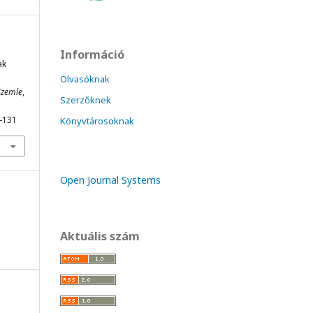
Információ
ak
Olvasóknak
Szemle
,
Szerzőknek
3-131
Könyvtárosoknak
Open Journal Systems
Aktuális szám