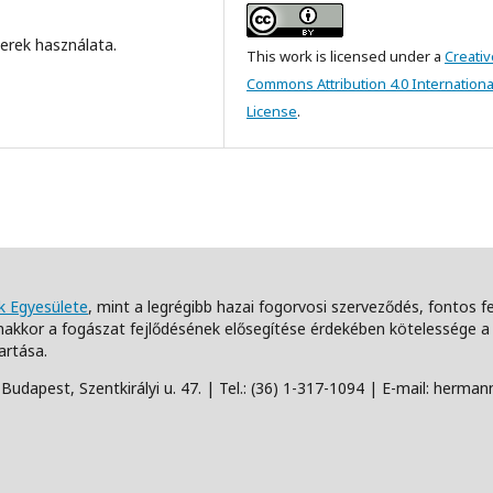
zerek használata.
This work is licensed under a
Creativ
Commons Attribution 4.0 Internationa
License
.
 Egyesülete
, mint a legrégibb hazai fogorvosi szerveződés, fontos 
akkor a fogászat fejlődésének elősegítése érdekében kötelessége
artása.
udapest, Szentkirályi u. 47. | Tel.: (36) 1-317-1094 | E-mail: herm