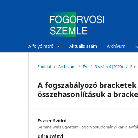
A folyóiratról
Aktuális szám
Archívum
K
Főoldal
/
Archívum
/
Évf. 113 szám 4 (2020)
/
Ered
A fogszabályozó bracketek
összehasonlításuk a bracket
Eszter Svidró
Semmelweis Egyetem Fogorvostudományi kar V. évfo
Dóra Iványi