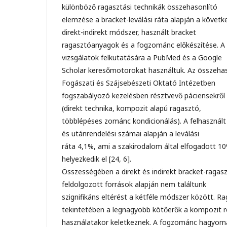
különböző ragasztási technikák összehasonlító
elemzése a bracket-leválási ráta alapján a követ
direkt-indirekt módszer, használt bracket
ragasztóanyagok és a fogzománc előkészítése. A 
vizsgálatok felkutatására a PubMed és a Google
Scholar keresőmotorokat használtuk. Az összehas
Fogászati és Szájsebészeti Oktató Intézetben
fogszabályozó kezelésben résztvevő páciensekről
(direkt technika, kompozit alapú ragasztó,
többlépéses zománc kondicionálás). A felhasznál
és utánrendelési számai alapján a leválási
ráta 4,1%, ami a szakirodalom által elfogadott 10%
helyezkedik el [24, 6].
Összességében a direkt és indirekt bracket-ragas
feldolgozott források alapján nem találtunk
szignifikáns eltérést a kétféle módszer között. 
tekintetében a legnagyobb kötőerők a kompozit r
használatakor keletkeznek. A fogzománc hagyom