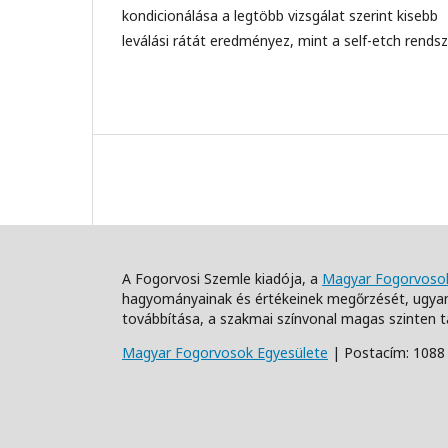
kondicionálása a legtöbb vizsgálat szerint kisebb
leválási rátát eredményez, mint a self-etch rends
A Fogorvosi Szemle kiadója, a
Magyar Fogorvosok
hagyományainak és értékeinek megőrzését, ugyan
továbbítása, a szakmai színvonal magas szinten t
Magyar Fogorvosok Egyesülete
| Postacím: 1088 B