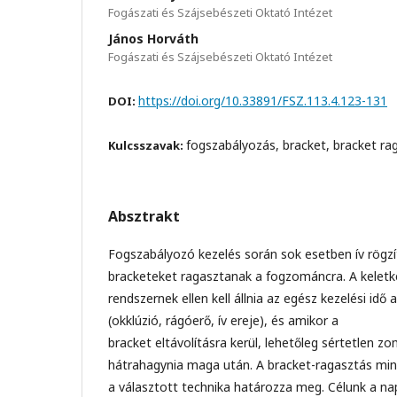
Fogászati és Szájsebészeti Oktató Intézet
János Horváth
Fogászati és Szájsebészeti Oktató Intézet
https://doi.org/10.33891/FSZ.113.4.123-131
DOI:
fogszabályozás, bracket, bracket rag
Kulcsszavak:
Absztrakt
Fogszabályozó kezelés során sok esetben ív rögzí
bracketeket ragasztanak a fogzománcra. A kelet
rendszernek ellen kell állnia az egész kezelési idő
(okklúzió, rágóerő, ív ereje), és amikor a
bracket eltávolításra kerül, lehetőleg sértetlen zo
hátrahagynia maga után. A bracket-ragasztás mi
a választott technika határozza meg. Célunk a na