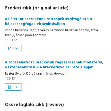
Eredeti cikk (original article)
Az életkor szerepének retrospektív vizsgálata a
bölcsességfogak eltávolításában
Zsófia Krisztina Papp, György Szmirnov, Krisztián Csomó, Attila
Iványi, Árpád Joób-Fancsaly
116-122
PDF
A fogszabályozó bracketek ragasztásának módszerei,
összehasonlításuk a bracketleválási ráta alapján
Eszter Svidró, Dóra Iványi, János Horváth
123-131
PDF
Összefoglaló cikk (review)