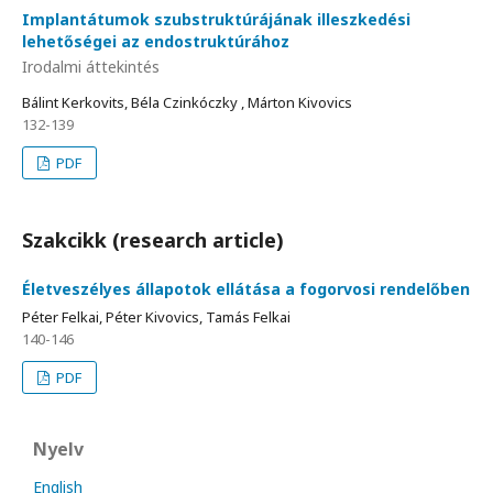
Implantátumok szubstruktúrájának illeszkedési
lehetőségei az endostruktúrához
Irodalmi áttekintés
Bálint Kerkovits, Béla Czinkóczky , Márton Kivovics
132-139
PDF
Szakcikk (research article)
Életveszélyes állapotok ellátása a fogorvosi rendelőben
Péter Felkai, Péter Kivovics, Tamás Felkai
140-146
PDF
Nyelv
English