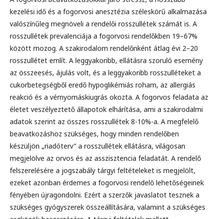
kezelési idő és a fogorvosi anesztézia széleskörű alkalmazása
valószínűleg megnöveli a rendelői rosszullétek számát is. A
rosszullétek prevalenciája a fogorvosi rendelőkben 19–67%
között mozog. A szakirodalom rendelőnként átlag évi 2–20
rosszullétet említ. A leggyakoribb, ellátásra szoruló esemény
az összeesés, ájulás volt, és a leggyakoribb rosszulléteket a
cukorbetegségből eredő hypoglikémiás roham, az allergiás
reakció és a vérnyomáskiugrás okozta. A fogorvos feladata az
életet veszélyeztető állapotok elhárítása, ami a szakirodalmi
adatok szerint az összes rosszullétek 8-10%-a. A megfelelő
beavatkozáshoz szükséges, hogy minden rendelőben
készüljön „riadóterv” a rosszullétek ellátásra, világosan
megjelölve az orvos és az asszisztencia feladatát. A rendelő
felszerelésére a jogszabály tárgyi feltételeket is megjelölt,
ezeket azonban érdemes a fogorvosi rendelő lehetőségeinek
fényében újragondolni. Ezért a szerzők javaslatot tesznek a
szükséges gyógyszerek összeállítására, valamint a szükséges