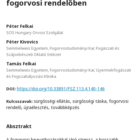
fogorvosi rendelőben
Péter Felkai
SOS Hungary Orvosi Szolgálat
Péter Kivovics
Semmelweis Egyetem, Fogorvostudományi Kar, Fogászati és
Szájsebészeti Oktató Intézet
Tamás Felkai
Semmelweis Egyetem, Fogorvostudományi Kar, Gyermekfogászati
és Fogszabályozási Klinika
https://doi.org/10.33891/FSZ.113.4.140-146
DOI:
sürgősségi ellátás, sürgősségi táska, fogorvosi
Kulcsszavak:
rendelő, újraélesztés, továbbképzés
Absztrakt
A fogorvosi beavatkozásokkal járó stressz, a hosszabb