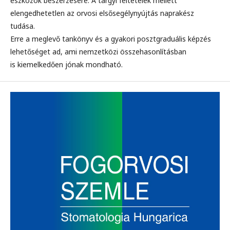
eszközök beszerzésére. A tárgyi feltételek mellett
elengedhetetlen az orvosi elsősegélynyújtás naprakész
tudása.
Erre a meglevő tankönyv és a gyakori posztgraduális képzés
lehetőséget ad, ami nemzetközi összehasonlításban
is kiemelkedően jónak mondható.