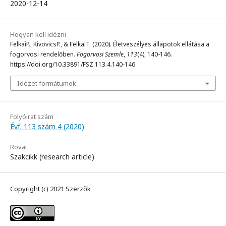
2020-12-14
Hogyan kell idézni
FelkaiP., KivovicsP., & FelkaiT. (2020). Életveszélyes állapotok ellátása a
fogorvosi rendelőben.
Fogorvosi Szemle
,
113
(4), 140-146.
https://doi.org/10.33891/FSZ.113.4.140-146
Idézet formátumok
Folyóirat szám
Évf. 113 szám 4 (2020)
Rovat
Szakcikk (research article)
Copyright (c) 2021 Szerzők