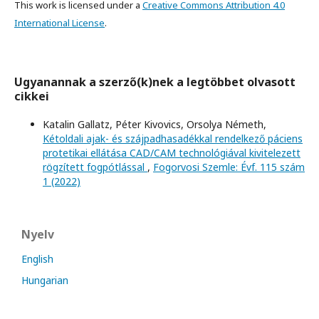
This work is licensed under a
Creative Commons Attribution 4.0
International License
.
Ugyanannak a szerző(k)nek a legtöbbet olvasott
cikkei
Katalin Gallatz, Péter Kivovics, Orsolya Németh,
Kétoldali ajak- és szájpadhasadékkal rendelkező páciens
protetikai ellátása CAD/CAM technológiával kivitelezett
rögzített fogpótlással
,
Fogorvosi Szemle: Évf. 115 szám
1 (2022)
Nyelv
English
Hungarian