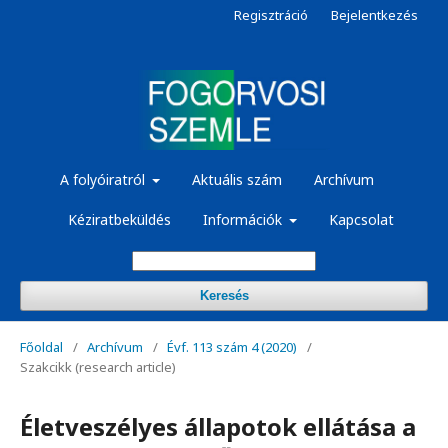
Regisztráció
Bejelentkezés
A folyóiratról
Aktuális szám
Archívum
Kéziratbeküldés
Információk
Kapcsolat
Keresés
Főoldal
/
Archívum
/
Évf. 113 szám 4 (2020)
/
Szakcikk (research article)
Életveszélyes állapotok ellátása a