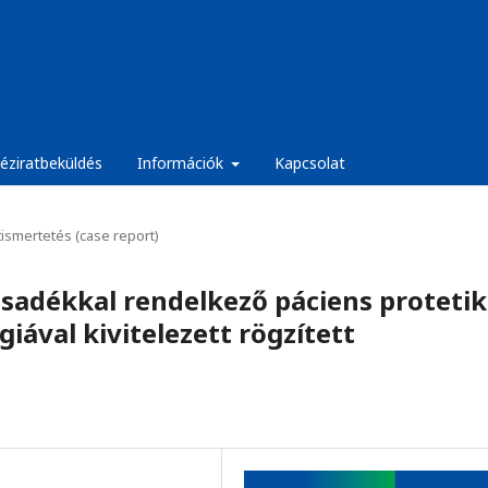
éziratbeküldés
Információk
Kapcsolat
ismertetés (case report)
asadékkal rendelkező páciens protetik
ával kivitelezett rögzített