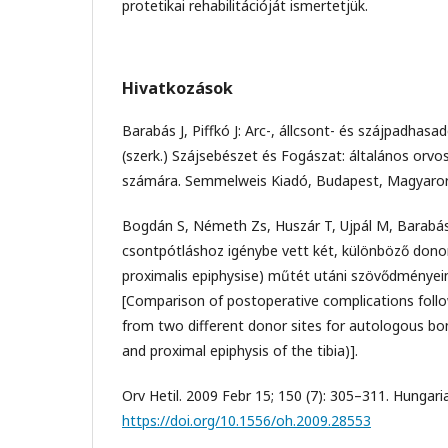
protetikai rehabilitációját ismertetjük.
Hivatkozások
Barabás J, Piffkó J: Arc-, állcsont- és szájpadhasa
(szerk.) Szájsebészet és Fogászat: általános orv
számára. Semmelweis Kiadó, Budapest, Magyarors
Bogdán S, Németh Zs, Huszár T, Ujpál M, Barabás
csontpótláshoz igénybe vett két, különböző donorh
proximalis epiphysise) műtét utáni szövődményei
[Comparison of postoperative complications foll
from two different donor sites for autologous bo
and proximal epiphysis of the tibia)].
Orv Hetil. 2009 Febr 15; 150 (7): 305–311. Hungari
https://doi.org/10.1556/oh.2009.28553