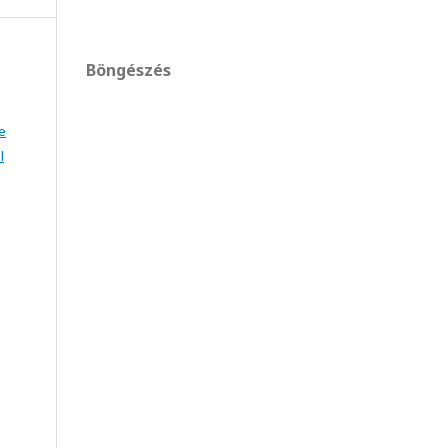
Böngészés
e
l