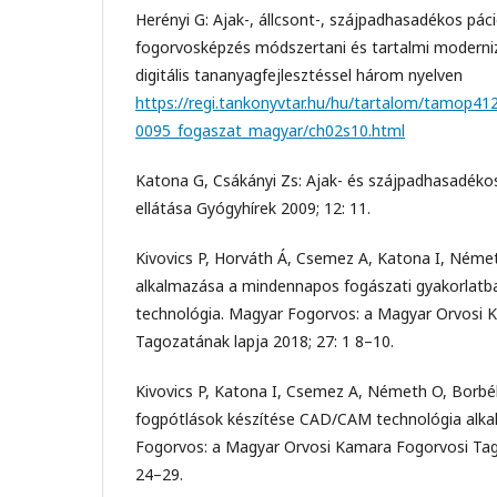
Herényi G: Ajak-, állcsont-, szájpadhasadékos pác
fogorvosképzés módszertani és tartalmi moderniz
digitális tananyagfejlesztéssel három nyelven
https://regi.tankonyvtar.hu/hu/tartalom/tamop41
0095_fogaszat_magyar/ch02s10.html
Katona G, Csákányi Zs: Ajak- és szájpadhasadék
ellátása Gyógyhírek 2009; 12: 11.
Kivovics P, Horváth Á, Csemez A, Katona I, Néme
alkalmazása a mindennapos fogászati gyakorlat
technológia. Magyar Fogorvos: a Magyar Orvosi 
Tagozatának lapja 2018; 27: 1 8–10.
Kivovics P, Katona I, Csemez A, Németh O, Borbély
fogpótlások készítése CAD/CAM technológia alka
Fogorvos: a Magyar Orvosi Kamara Fogorvosi Tago
24–29.