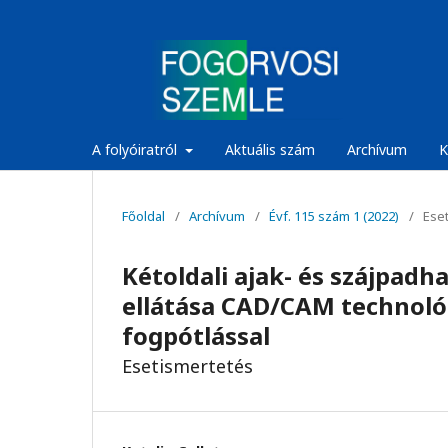
A folyóiratról
Aktuális szám
Archívum
K
Főoldal
/
Archívum
/
Évf. 115 szám 1 (2022)
/
Eset
Kétoldali ajak- és szájpadh
ellátása CAD/CAM technológi
fogpótlással
Esetismertetés