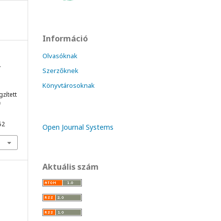
Információ
Olvasóknak
.
Szerzőknek
Könyvtárosoknak
zített
i
52
Open Journal Systems
Aktuális szám