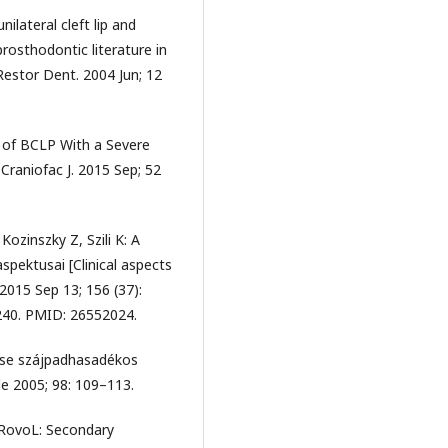
ilateral cleft lip and
prosthodontic literature in
Restor Dent. 2004 Jun; 12
 of BCLP With a Severe
Craniofac J. 2015 Sep; 52
Kozinszky Z, Szili K: A
aspektusai [Clinical aspects
 2015 Sep 13; 156 (37):
240. PMID: 26552024.
tése szájpadhasadékos
le 2005; 98: 109–113.
, RovoL: Secondary