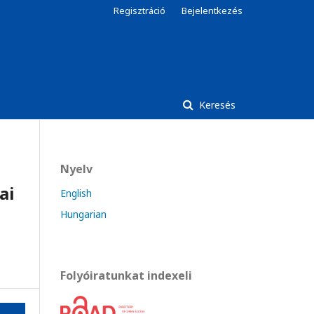
Regisztráció
Bejelentkezés
Keresés
Nyelv
ai
English
Hungarian
Folyóiratunkat indexeli