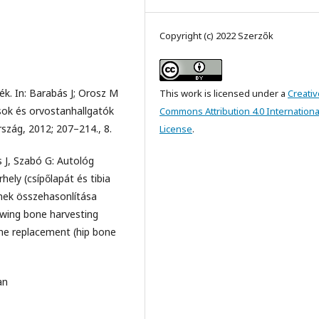
Copyright (c) 2022 Szerzők
dék. In: Barabás J; Orosz M
This work is licensed under a
Creativ
osok és orvostanhallgatók
Commons Attribution 4.0 Internationa
zág, 2012; 207–214., 8.
License
.
 J, Szabó G: Autológ
ely (csípőlapát és tibia
nek összehasonlítása
owing bone harvesting
ne replacement (hip bone
an