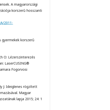
iensek. A magyarországi
ációja korszerű hosszanti
2A/2011-
os gyermekek korszerű
th O: Lézerszinterezés
ban: LaserCUSING®
Kamara Fogorvosi
 J: Ideiglenes rögzített
lmazásával. Magyar
zatának lapja 2015; 24: 1