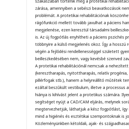
szakaszában történik meg a protetikai rehabilitáció
zárása, amennyiben a sebészi beavatkozások ne
problémát. A protetikai rehabilitációnak köszönhet
rágófunkció mellett tovább javulhat a páciens han
megjelenése, ezen keresztül társadalmi beilleszked
is. Az új fogpótlás enyhítheti a páciens pszichés 
többnyire a külső megjelenés okoz. Így a hosszú r
végén a fejlődési rendellenességgel született gyer
beilleszkedésében nem, vagy kevésbé szenved zav
A protetikai rehabilitációnál nemcsak a nehezített
(keresztharapás, nyitottharapás, relatív progénia, 
pillérfogak stb.), hanem a helyreállító műtétek t
ezáltal beszűkült vestibulum, illetve a processus a
hiánya is kihívást jelent a protetikus számára. Il
segítséget nyújt a CAD/CAM eljárás, melynek sor
megtervezhetjük, láthatjuk a kész fogpótlást, így
mind a higiénés és esztétikai szempontoknak is j
Közleményünkben kétoldali, ajak- és szájpadhasad