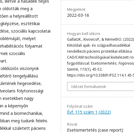
, illetve a hasadék teljes
m oldották meg a
Megjelent
2022-03-16
ően a helyreállított
gképzése, esztétikai
ése, szociális kapcsolatai
Hogyan kell idézni
problémáját, melyet
GallatzK., KivovicsP., & NémethO. (2022)
Kétoldali ajak- és szájpadhasadékkal
ehabilitációs folyamat
rendelkező páciens protetikai ellátása
mek szociális
CAD/CAM technológiával kivitelezett rög
art.
fogpótlással: Esetismertetés.
Fogorvos
 okklúziós viszonyok
Szemle
,
115
(1), 45-52.
https://doi.org/10.33891/FSZ.114.1.45-
eltérő tengelyállású
erületének hegesedése,
Idézet formátumok
lveolaris folytonossági
yen esetekben nagy
án a képernyőn
Folyóirat szám
Évf. 115 szám 1 (2022)
 mind a biomechanikai,
obban meg tudunk felelni.
Rovat
ékkal született páciens
Esetismertetés (case report)