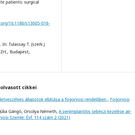
te patients: surgical
i.org/10.1186/s13005-016-
In: Tulassay T. (szerk.)
Zrt., Budapest,
olvasott cikkei
letveszélyes állapotok ellátása a fogorvosi rendelőben
,
Fogorvosi
 Júlia Gángó, Orsolya Németh,
A periimplantitis sebészi kezelése air-
vosi Szemle: Évf. 114 szám 2 (2021)