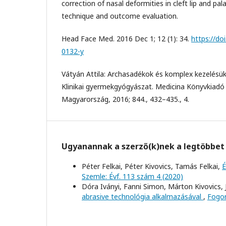
correction of nasal deformities in cleft lip and pala
technique and outcome evaluation.
Head Face Med. 2016 Dec 1; 12 (1): 34.
https://do
0132-y
Vátyán Attila: Archasadékok és komplex kezelésük. 
Klinikai gyermekgyógyászat. Medicina Könyvkiadó 
Magyarország, 2016; 844., 432–435., 4.
Ugyanannak a szerző(k)nek a legtöbbet 
Péter Felkai, Péter Kivovics, Tamás Felkai,
É
Szemle: Évf. 113 szám 4 (2020)
Dóra Iványi, Fanni Simon, Márton Kivovics,
abrasive technológia alkalmazásával
,
Fogor