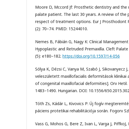
Moore D, Mccord Jf: Prosthetic dentistry and the un
palate patient. The last 30 years. A review of the 
respect of treatment options. Eur J Prosthodont 
(2): 70–74. PMID: 15244010.
Nemes B, Fábián G, Nagy K: Clinical Management
Hypoplastic and Retruded Premaxilla. Cleft Palate 
(5): e180–182.
https://doi.org/10.1597/14-056
Sólya K, Dézsi C, Vanya M, Szabó J, Sikovanyecz J, 
veleszületett maxillofacialis deformitások klinikai 
of congenital maxillofacial deformities]. Orv Hetil.
1483–1490. Hungarian. DOI: 10.1556/650.2015.30
Tóth Zs, Kádár L, Kivovics P: Új fogív megterem
páciens protetikai rehabilitációja során. Fogorv Sz
Vass G, Mohos G, Bere Z, Ivan L, Varga J, PiffkoJ