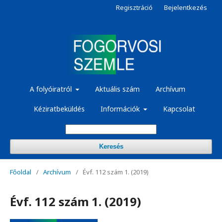
Regisztráció
Bejelentkezés
A folyóiratról
Aktuális szám
Archívum
Kéziratbeküldés
Információk
Kapcsolat
Keresés
Főoldal
/
Archívum
/
Évf. 112 szám 1. (2019)
Évf. 112 szám 1. (2019)