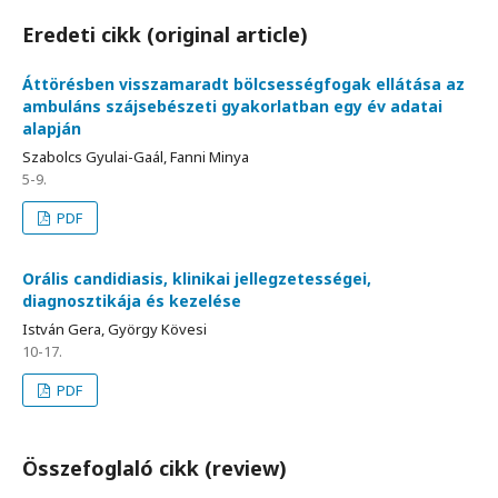
Eredeti cikk (original article)
Áttörésben visszamaradt bölcsességfogak ellátása az
ambuláns szájsebészeti gyakorlatban egy év adatai
alapján
Szabolcs Gyulai-Gaál, Fanni Minya
5-9.
PDF
Orális candidiasis, klinikai jellegzetességei,
diagnosztikája és kezelése
István Gera, György Kövesi
10-17.
PDF
Összefoglaló cikk (review)