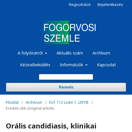
Regisztráció
Bejelentkezés
A folyóiratról
Aktuális szám
Archívum
Kéziratbeküldés
Információk
Kapcsolat
Keresés
Főoldal
/
Archívum
/
Évf. 112 szám 1. (2019)
/
Eredeti cikk (original article)
Orális candidiasis, klinikai