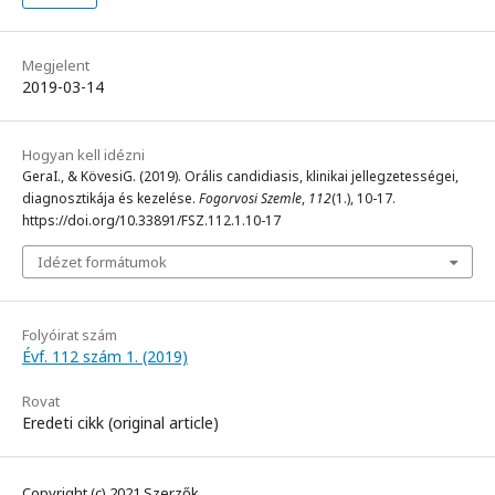
Megjelent
2019-03-14
Hogyan kell idézni
GeraI., & KövesiG. (2019). Orális candidiasis, klinikai jellegzetességei,
diagnosztikája és kezelése.
Fogorvosi Szemle
,
112
(1.), 10-17.
https://doi.org/10.33891/FSZ.112.1.10-17
Idézet formátumok
Folyóirat szám
Évf. 112 szám 1. (2019)
Rovat
Eredeti cikk (original article)
Copyright (c) 2021 Szerzők