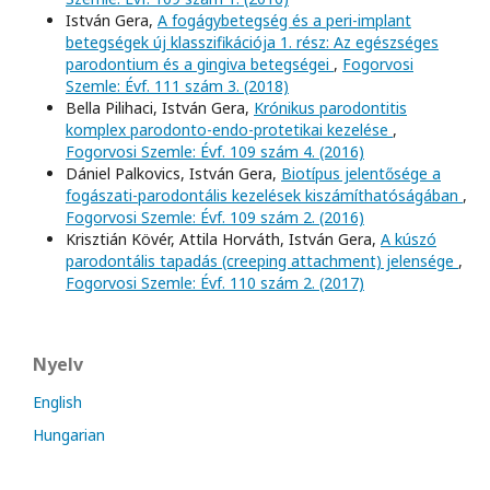
István Gera,
A fogágybetegség és a peri-implant
betegségek új klasszifikációja 1. rész: Az egészséges
parodontium és a gingiva betegségei
,
Fogorvosi
Szemle: Évf. 111 szám 3. (2018)
Bella Pilihaci, István Gera,
Krónikus parodontitis
komplex parodonto-endo-protetikai kezelése
,
Fogorvosi Szemle: Évf. 109 szám 4. (2016)
Dániel Palkovics, István Gera,
Biotípus jelentősége a
fogászati-parodontális kezelések kiszámíthatóságában
,
Fogorvosi Szemle: Évf. 109 szám 2. (2016)
Krisztián Kövér, Attila Horváth, István Gera,
A kúszó
parodontális tapadás (creeping attachment) jelensége
,
Fogorvosi Szemle: Évf. 110 szám 2. (2017)
Nyelv
English
Hungarian