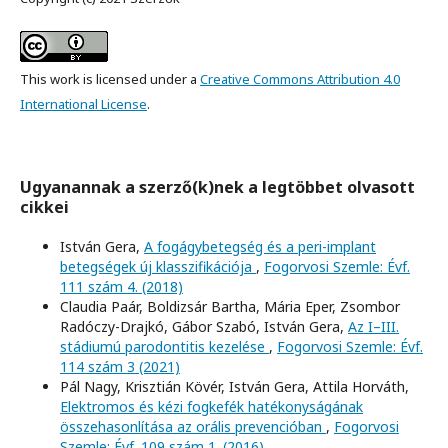
This work is licensed under a
Creative Commons Attribution 4.0
International License
.
Ugyanannak a szerző(k)nek a legtöbbet olvasott
cikkei
István Gera,
A fogágybetegség és a peri-implant
betegségek új klasszifikációja
,
Fogorvosi Szemle: Évf.
111 szám 4. (2018)
Claudia Paár, Boldizsár Bartha, Mária Eper, Zsombor
Radóczy-Drajkó, Gábor Szabó, István Gera,
Az I–III.
stádiumú parodontitis kezelése
,
Fogorvosi Szemle: Évf.
114 szám 3 (2021)
Pál Nagy, Krisztián Kövér, István Gera, Attila Horváth,
Elektromos és kézi fogkefék hatékonyságának
összehasonlítása az orális prevencióban
,
Fogorvosi
Szemle: Évf. 109 szám 1. (2016)