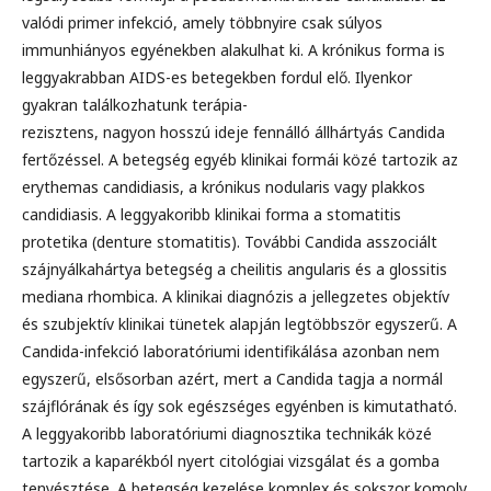
valódi primer infekció, amely többnyire csak súlyos
immunhiányos egyénekben alakulhat ki. A krónikus forma is
leggyakrabban AIDS-es betegekben fordul elő. Ilyenkor
gyakran találkozhatunk terápia-
rezisztens, nagyon hosszú ideje fennálló állhártyás Candida
fertőzéssel. A betegség egyéb klinikai formái közé tartozik az
erythemas candidiasis, a krónikus nodularis vagy plakkos
candidiasis. A leggyakoribb klinikai forma a stomatitis
protetika (denture stomatitis). További Candida asszociált
szájnyálkahártya betegség a cheilitis angularis és a glossitis
mediana rhombica. A klinikai diagnózis a jellegzetes objektív
és szubjektív klinikai tünetek alapján legtöbbször egyszerű. A
Candida-infekció laboratóriumi identifikálása azonban nem
egyszerű, elsősorban azért, mert a Candida tagja a normál
szájflórának és így sok egészséges egyénben is kimutatható.
A leggyakoribb laboratóriumi diagnosztika technikák közé
tartozik a kaparékból nyert citológiai vizsgálat és a gomba
tenyésztése. A betegség kezelése komplex és sokszor komoly