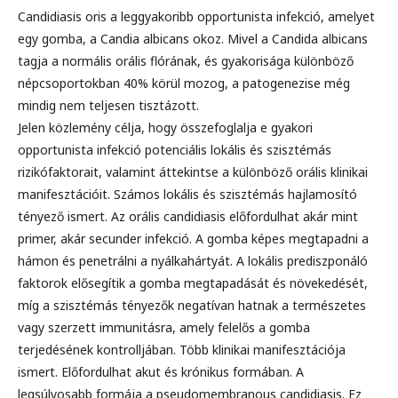
Candidiasis oris a leggyakoribb opportunista infekció, amelyet
egy gomba, a Candia albicans okoz. Mivel a Candida albicans
tagja a normális orális flórának, és gyakorisága különböző
népcsoportokban 40% körül mozog, a patogenezise még
mindig nem teljesen tisztázott.
Jelen közlemény célja, hogy összefoglalja e gyakori
opportunista infekció potenciális lokális és szisztémás
rizikófaktorait, valamint áttekintse a különböző orális klinikai
manifesztációit. Számos lokális és szisztémás hajlamosító
tényező ismert. Az orális candidiasis előfordulhat akár mint
primer, akár secunder infekció. A gomba képes megtapadni a
hámon és penetrálni a nyálkahártyát. A lokális prediszponáló
faktorok elősegítik a gomba megtapadását és növekedését,
míg a szisztémás tényezők negatívan hatnak a természetes
vagy szerzett immunitásra, amely felelős a gomba
terjedésének kontrolljában. Több klinikai manifesztációja
ismert. Előfordulhat akut és krónikus formában. A
legsúlyosabb formája a pseudomembranous candidiasis. Ez