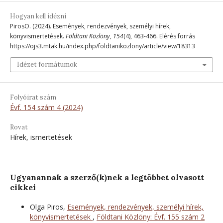
Hogyan kell idézni
PirosO. (2024). Események, rendezvények, személyi hírek,
könyvismertetések.
Földtani Közlöny
,
154
(4), 463-466. Elérés forrás
https://ojs3.mtak.hu/index.php/foldtanikozlony/article/view/18313
Idézet formátumok
Folyóirat szám
Évf. 154 szám 4 (2024)
Rovat
Hírek, ismertetések
Ugyanannak a szerző(k)nek a legtöbbet olvasott
cikkei
Olga Piros,
Események, rendezvények, személyi hírek,
könyvismertetések
,
Földtani Közlöny: Évf. 155 szám 2