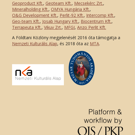
Geoproduct Kft.
,
Geoteam Kft.
,
Mecsekérc Zrt.
,
Mineralholding Kft.
,
OMYA Hungária Kft.
,
O&G Development Kft
.
,
Perlit-92 Kft.
,
Intercomp Kft.
,
Geo-team Kft.
,
Josab Hungary Kft.
,
Biocentrum Kft.
,
Terrapeuta Kft.
,
Vikuv Zrt.
,
MFGI
,
Anzo Perlit Kft.
A Földtani Közlöny megjelenését 2016 óta támogatja a
Nemzeti Kulturális Alap
, és 2018 óta az
MTA
.