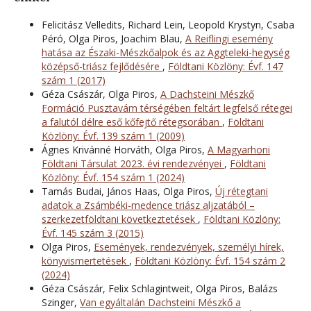
Felicitász Velledits, Richard Lein, Leopold Krystyn, Csaba
Péró, Olga Piros, Joachim Blau,
A Reiflingi esemény
hatása az Északi-Mészkőalpok és az Aggteleki-hegység
középső-triász fejlődésére
,
Földtani Közlöny: Évf. 147
szám 1 (2017)
Géza Császár, Olga Piros,
A Dachsteini Mészkő
Formáció Pusztavám térségében feltárt legfelső rétegei
a falutól délre eső kőfejtő rétegsorában
,
Földtani
Közlöny: Évf. 139 szám 1 (2009)
Ágnes Krivánné Horváth, Olga Piros,
A Magyarhoni
Földtani Társulat 2023. évi rendezvényei
,
Földtani
Közlöny: Évf. 154 szám 1 (2024)
Tamás Budai, János Haas, Olga Piros,
Új rétegtani
adatok a Zsámbéki-medence triász aljzatából –
szerkezetföldtani következtetések
,
Földtani Közlöny:
Évf. 145 szám 3 (2015)
Olga Piros,
Események, rendezvények, személyi hírek,
könyvismertetések
,
Földtani Közlöny: Évf. 154 szám 2
(2024)
Géza Császár, Felix Schlagintweit, Olga Piros, Balázs
Szinger,
Van egyáltalán Dachsteini Mészkő a