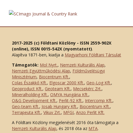
2017-2025 (c) Földtani Közlöny - ISSN 2559-902X
(online), ISSN 0015-542X (nyomtatott)
.
Alapítva 1871-ben, kiadja a
Magyarhoni Földtani Társulat
Támogatók:
Mol Nyrt.
,
Nemzeti Kulturális Alap
,
Nemzeti Együttműködési Alap
,
Földművelésügyi
Minisztérium
,
Biocentrum Kft.
,
Colas Északkő Kft
.
,
Elgoscar 2000 Kft
.
,
Geo-Log Kft.
,
Geoproduct Kft.
,
Geoteam Kft.
,
Mecsekérc Zrt.
,
Mineralholding Kft.
,
OMYA Hungária Kft.
,
O&G Development Kft
.
,
Perlit-92 Kft.
,
Intercomp Kft.
,
Geo-team Kft.
,
Josab Hungary Kft.
,
Biocentrum Kft.
,
Terrapeuta Kft.
,
Vikuv Zrt.
,
MFGI
,
Anzo Perlit Kft.
A Földtani Közlöny megjelenését 2016 óta támogatja a
Nemzeti Kulturális Alap
, és 2018 óta az
MTA
.