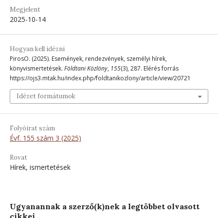
Megjelent
2025-10-14
Hogyan kell idézni
PirosO. (2025). Események, rendezvények, személyi hírek,
könyvismertetések.
Földtani Közlöny
,
155
(3), 287. Elérés forrás
https://ojs3.mtak.hu/index.php/foldtanikozlony/article/view/20721
Idézet formátumok
Folyóirat szám
Évf. 155 szám 3 (2025)
Rovat
Hírek, ismertetések
Ugyanannak a szerző(k)nek a legtöbbet olvasott
cikkei