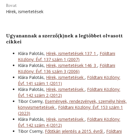
Rovat
Hírek, ismertetések
Ugyanannak a szerző(k)nek a legtöbbet olvasott
cikkei
Klára Palotás,
Hírek, ismertetések 137_1
,
Földtani
Közlöny: Évf. 137 szám 1 (2007)
Klára Palotás,
Hírek, ismertetések 146_3
,
Földtani
Közlöny: Évf. 136 szám 3 (2006)
Klára Palotás,
Hírek, ismertetések
,
Földtani Közlöny:
Évf. 141 szám 1 (2011)
Klára Palotás,
Hírek, ismertetések
,
Földtani Közlöny:
Évf. 142 szám 2 (2012)
Tibor Cserny,
Események, rendezvények, személyi hírek,
könyvismertetések
,
Földtani Közlöny: Évf. 153 szám 1
(2023)
Klára Palotás,
Hírek, ismertetések
,
Földtani Közlöny:
Évf. 142 szám 4 (2012)
Tibor Cserny,
Főtitkári jelentés a 2015. évről
,
Földtani