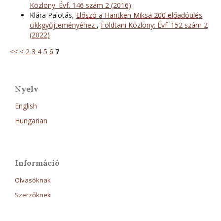
Közlöny: Évf. 146 szám 2 (2016)
Klára Palotás,
Előszó a Hantken Miksa 200 előadóülés
cikkgyűjteményéhez
,
Földtani Közlöny: Évf. 152 szám 2
(2022)
<<
<
2
3
4
5
6
7
Nyelv
English
Hungarian
Információ
Olvasóknak
Szerzőknek