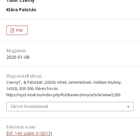
Tibor Cserny
Klára Palotás
PDF
Megjelent
2020-01-08
Hogyan kell idézni
CsernyT., & PalotásK. (2020). Hírek, ismertetések.
Földtani Közlöny
,
143
(3), 303-306. Elérés forrás
https://ojs3.mtak.hu/index.php/foldtanikozlony/article/view/2289
Idézet formátumok
Folyóirat szám
Évf. 143 szám 3 (2013)