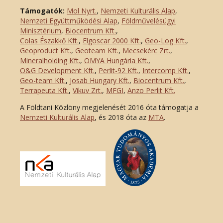
Támogatók:
Mol Nyrt.
,
Nemzeti Kulturális Alap
,
Nemzeti Együttműködési Alap
,
Földművelésügyi
Minisztérium
,
Biocentrum Kft.
,
Colas Északkő Kft
.
,
Elgoscar 2000 Kft
.
,
Geo-Log Kft.
,
Geoproduct Kft.
,
Geoteam Kft.
,
Mecsekérc Zrt.
,
Mineralholding Kft.
,
OMYA Hungária Kft.
,
O&G Development Kft
.
,
Perlit-92 Kft.
,
Intercomp Kft.
,
Geo-team Kft.
,
Josab Hungary Kft.
,
Biocentrum Kft.
,
Terrapeuta Kft.
,
Vikuv Zrt.
,
MFGI
,
Anzo Perlit Kft.
A Földtani Közlöny megjelenését 2016 óta támogatja a
Nemzeti Kulturális Alap
, és 2018 óta az
MTA
.