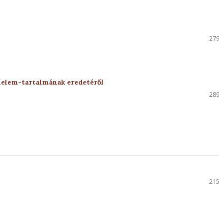
279
melem-tartalmának eredetéről
289
215