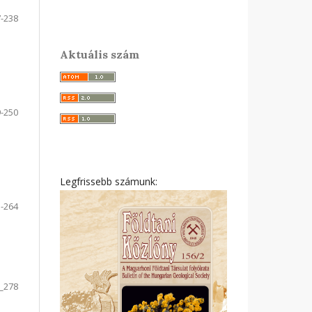
-238
Aktuális szám
i
-250
Legfrissebb számunk:
-264
_278