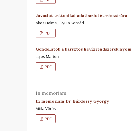
Javaslat tektonikai adatbázis létrehozására
Ákos Halmai, Gyula Konrád
PDF
Gondolatok a karsztos hévízrendszerek nyo
Lajos Marton
PDF
In memoriam
In memoriam Dr. Bárdossy György
Attila Vörös
PDF