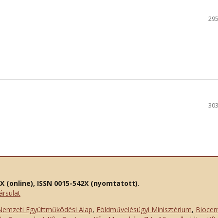
295
303
2X (online), ISSN 0015-542X (nyomtatott)
.
ársulat
Nemzeti Együttműködési Alap
,
Földművelésügyi Minisztérium
,
Biocen