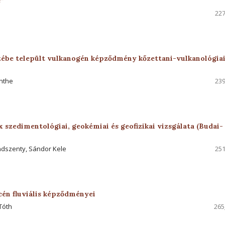
e”
227
ébe települt vulkanogén képződmény kőzettani-vulkanológia
enthe
239
szedimentológiai, geokémiai és geofizikai vizsgálata (Budai-
indszenty, Sándor Kele
251
cén fluviális képződményei
Tóth
265