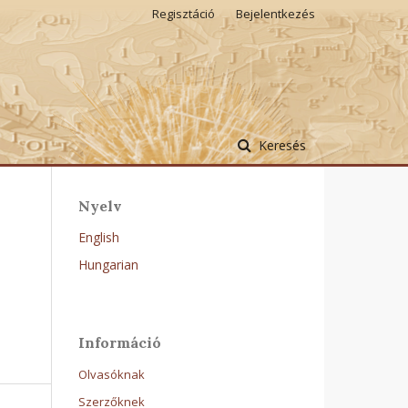
Regisztáció
Bejelentkezés
Keresés
Nyelv
English
Hungarian
Információ
Olvasóknak
Szerzőknek