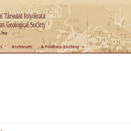
tt
Archívum
A Földtani Közlöny