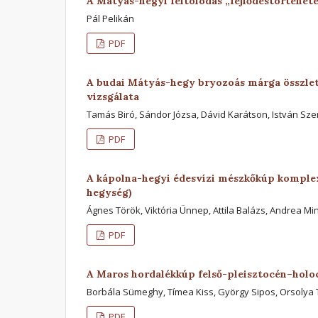
A Mátyás-hegyi feltolódás „fejlődéstörténet
Pál Pelikán
PDF
A budai Mátyás-hegy bryozoás márga összlet
vizsgálata
Tamás Biró, Sándor Józsa, Dávid Karátson, István Sz
PDF
A kápolna-hegyi édesvízi mészkőkúp komplex 
hegység)
Ágnes Török, Viktória Ünnep, Attila Balázs, Andrea M
PDF
A Maros hordalékkúp felső-pleisztocén–holo
Borbála Sümeghy, Tímea Kiss, György Sipos, Orsolya 
PDF