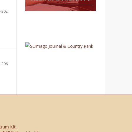
-302
-306
trum Kft.
,