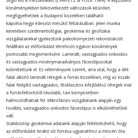
segíti elő a mészkiválást (CHAFETZ & FOLK 1984). A képződési
körülményekben bekövetkezett változások kitűnően
megfigyelhetőek a Budapest közelében található
kápolna-hegyi édesvízi mészkő feltárásában. Jelen munka
keretében szedimentológiai, geokémiai és geofizikai
vizsgálatainkkal igyekeztünk paleokörnyezeti rekonstukciót
felállítani az előfordulást létrehozó egykori körülmények
pontosabb megismerésére. Laminált, vastagpados-onkoidos
és vastagpados-növénymaradványos fáciestípusokat
különítettünk el. Ez véleményünk szerint, arra utal, hogy a déli
falat alkotó laminált rétegek a forrás közelében, míg az északi
falat felépítő vastagpados, fitoklasztos kifejlődésű rétegek már
a forrásfeltöréstől távolabb, tavi környezetben
halmozódhattak fel. Mikrofácies-vizsgálataink alapján egy
további, vastagpados-onkoidos fáciestípus is elkülöníthetővé
vált.
Stabilizotóp-geokémiai adataink alapján feltételezhető, hogy
az előfordulást lerakó víz forrása ugyanahhoz a miocén óta