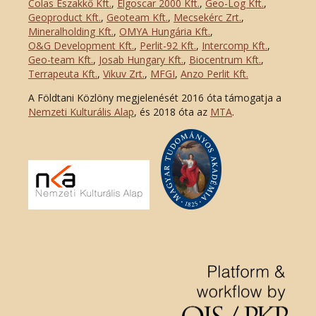
Colas Északkő Kft
.
,
Elgoscar 2000 Kft
.
,
Geo-Log Kft.
,
Geoproduct Kft.
,
Geoteam Kft.
,
Mecsekérc Zrt.
,
Mineralholding Kft.
,
OMYA Hungária Kft.
,
O&G Development Kft
.
,
Perlit-92 Kft.
,
Intercomp Kft.
,
Geo-team Kft.
,
Josab Hungary Kft.
,
Biocentrum Kft.
,
Terrapeuta Kft.
,
Vikuv Zrt.
,
MFGI
,
Anzo Perlit Kft.
A Földtani Közlöny megjelenését 2016 óta támogatja a
Nemzeti Kulturális Alap
, és 2018 óta az
MTA
.