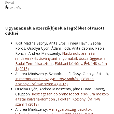
Rovat
Értekezés
Ugyanannak a szerző(k)nek a legtöbbet olvasott
cikkei
Judit Mádlné Szőnyi, Anita Erős, Tímea Havril, Zsófia
Poros, Orsolya Győri, Ádám Tóth, Anita Csoma, Paola
Ronchi, Andrea Mindszenty,
Fluidumok, áramlási
rendszerek és ásványtani lenyomataik összefüggései a
Budai Termálkarszton
,
Földtani Közlöny: Évf. 148 szám
1 (2018)
Andrea Mindszenty, Szabolcs Leél-Őssy, Orsolya Sztanó,
In memoriam Dr. Nagymarosy András
,
Földtani
Közlöny: Évf. 146 szám 4 (2016)
Orsolya Győri, Andrea Mindszenty, János Haas, György
Czuppon,
Részlegesen dolomitosodott alsó-jura mészkő
a tatai Kálvária-dombon
,
Földtani Közlöny: Évf. 148
szám 1 (2018)
Andrea Mindszenty,
A magyarországi bauxitok