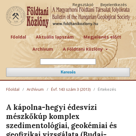
Regisztáció
Bejelentkezés
Főoldal
Aktuális lapszám
Megjelenés előtt
Archívum
A Földtani Közlöny
Keresés
Főoldal
/
Archívum
/
Évf. 143 szám 3 (2013)
/
Értekezés
A kápolna-hegyi édesvízi
mészkőkúp komplex
szedimentológiai, geokémiai és
geofizikai vizsgálata (Budai-