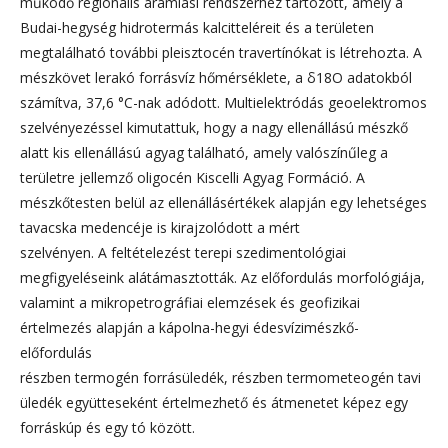
működő regionális áramlási rendszerhez tartozott, amely a
Budai-hegység hidrotermás kalcitteléreit és a területen
megtalálható további pleisztocén travertínókat is létrehozta. A
mészkövet lerakó forrásvíz hőmérséklete, a δ18O adatokból
számítva, 37,6 °C-nak adódott. Multielektródás geoelektromos
szelvényezéssel kimutattuk, hogy a nagy ellenállású mészkő
alatt kis ellenállású agyag található, amely valószínűleg a
területre jellemző oligocén Kiscelli Agyag Formáció. A
mészkőtesten belül az ellenállásértékek alapján egy lehetséges
tavacska medencéje is kirajzolódott a mért
szelvényen. A feltételezést terepi szedimentológiai
megfigyeléseink alátámasztották. Az előfordulás morfológiája,
valamint a mikropetrográfiai elemzések és geofizikai
értelmezés alapján a kápolna-hegyi édesvízimészkő-
előfordulás
részben termogén forrásüledék, részben termometeogén tavi
üledék együtteseként értelmezhető és átmenetet képez egy
forráskúp és egy tó között.