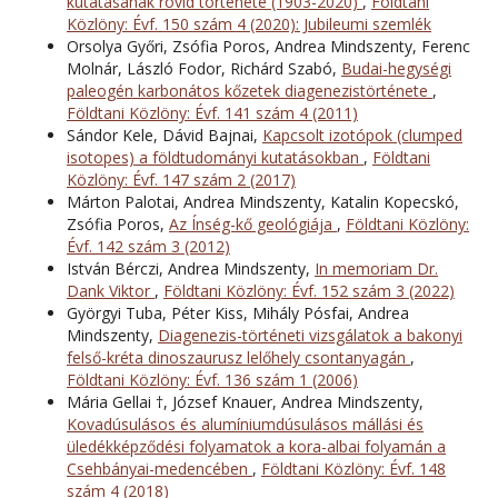
kutatásának rövid története (1903-2020)
,
Földtani
Közlöny: Évf. 150 szám 4 (2020): Jubileumi szemlék
Orsolya Győri, Zsófia Poros, Andrea Mindszenty, Ferenc
Molnár, László Fodor, Richárd Szabó,
Budai-hegységi
paleogén karbonátos kőzetek diagenezistörténete
,
Földtani Közlöny: Évf. 141 szám 4 (2011)
Sándor Kele, Dávid Bajnai,
Kapcsolt izotópok (clumped
isotopes) a földtudományi kutatásokban
,
Földtani
Közlöny: Évf. 147 szám 2 (2017)
Márton Palotai, Andrea Mindszenty, Katalin Kopecskó,
Zsófia Poros,
Az Ínség-kő geológiája
,
Földtani Közlöny:
Évf. 142 szám 3 (2012)
István Bérczi, Andrea Mindszenty,
In memoriam Dr.
Dank Viktor
,
Földtani Közlöny: Évf. 152 szám 3 (2022)
Györgyi Tuba, Péter Kiss, Mihály Pósfai, Andrea
Mindszenty,
Diagenezis-történeti vizsgálatok a bakonyi
felső-kréta dinoszaurusz lelőhely csontanyagán
,
Földtani Közlöny: Évf. 136 szám 1 (2006)
Mária Gellai †, József Knauer, Andrea Mindszenty,
Kovadúsulásos és alumíniumdúsulásos mállási és
üledékképződési folyamatok a kora-albai folyamán a
Csehbányai-medencében
,
Földtani Közlöny: Évf. 148
szám 4 (2018)