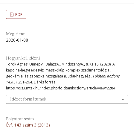
PDF
Megjelent
2020-01-08
Hogyan kell idézni
Török Ágnes, ÜnnepV., BalázsA., MindszentyA., & KeleS. (2020). A
kápolna-hegyi édesvízi mészkőkúp komplex szedimentológiai,
geokémiai és geofizikai vizsgálata (Budai-hegység).
Földtani Közlöny
,
143
(3), 251-264. Elérés forrás
https://ojs3.mtak.hu/index.php/foldtanikozlony/article/view/2284
Idézet formátumok
Folyóirat szám
Évf. 143 szám 3 (2013)