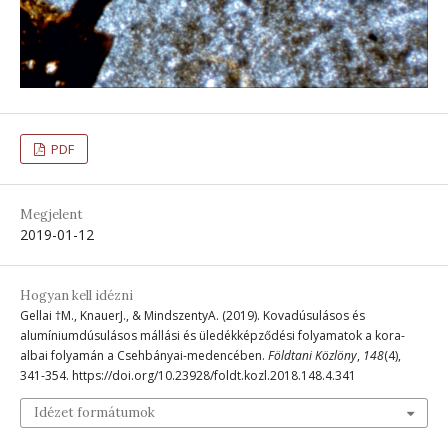
PDF
Megjelent
2019-01-12
Hogyan kell idézni
Gellai †M., KnauerJ., & MindszentyA. (2019). Kovadúsulásos és
alumíniumdúsulásos mállási és üledékképződési folyamatok a kora-
albai folyamán a Csehbányai-medencében.
Földtani Közlöny
,
148
(4),
341-354. https://doi.org/10.23928/foldt.kozl.2018.148.4.341
Idézet formátumok