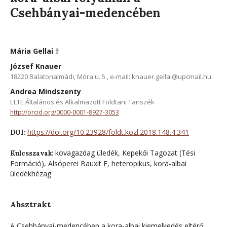
Csehbányai-medencében
Mária Gellai †
József Knauer
18220 Balatonalmádi, Móra u. 5., e-mail: knauer.gellai@upcmail.hu
Andrea Mindszenty
ELTE Általános és Alkalmazott Földtani Tanszék
http://orcid.org/0000-0001-8927-3053
https://doi.org/10.23928/foldt.kozl.2018.148.4.341
DOI:
kovagazdag üledék, Kepekői Tagozat (Tési
Kulcsszavak:
Formáció), Alsóperei Bauxit F, heteropikus, kora-albai
üledékhézag
Absztrakt
A Csehbányai-medencében a kora-albai kiemelkedés eltérő