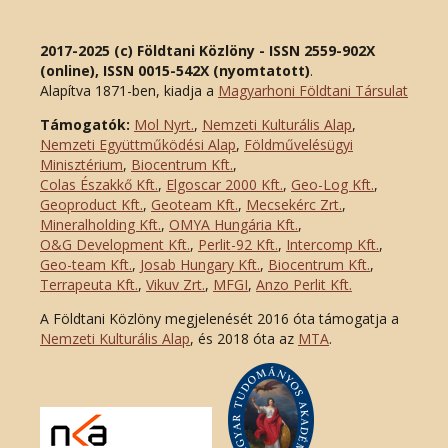
2017-2025 (c) Földtani Közlöny - ISSN 2559-902X
(online), ISSN 0015-542X (nyomtatott)
.
Alapítva 1871-ben, kiadja a
Magyarhoni Földtani Társulat
Támogatók:
Mol Nyrt.
,
Nemzeti Kulturális Alap
,
Nemzeti Együttműködési Alap
,
Földművelésügyi
Minisztérium
,
Biocentrum Kft.
,
Colas Északkő Kft
.
,
Elgoscar 2000 Kft
.
,
Geo-Log Kft.
,
Geoproduct Kft.
,
Geoteam Kft.
,
Mecsekérc Zrt.
,
Mineralholding Kft.
,
OMYA Hungária Kft.
,
O&G Development Kft
.
,
Perlit-92 Kft.
,
Intercomp Kft.
,
Geo-team Kft.
,
Josab Hungary Kft.
,
Biocentrum Kft.
,
Terrapeuta Kft.
,
Vikuv Zrt.
,
MFGI
,
Anzo Perlit Kft.
A Földtani Közlöny megjelenését 2016 óta támogatja a
Nemzeti Kulturális Alap
, és 2018 óta az
MTA
.