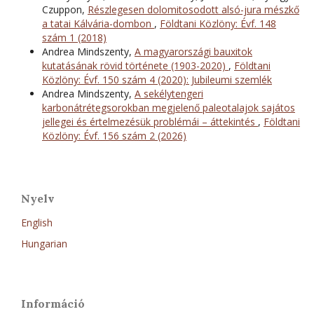
Czuppon,
Részlegesen dolomitosodott alsó-jura mészkő
a tatai Kálvária-dombon
,
Földtani Közlöny: Évf. 148
szám 1 (2018)
Andrea Mindszenty,
A magyarországi bauxitok
kutatásának rövid története (1903-2020)
,
Földtani
Közlöny: Évf. 150 szám 4 (2020): Jubileumi szemlék
Andrea Mindszenty,
A sekélytengeri
karbonátrétegsorokban megjelenő paleotalajok sajátos
jellegei és értelmezésük problémái – áttekintés
,
Földtani
Közlöny: Évf. 156 szám 2 (2026)
Nyelv
English
Hungarian
Információ