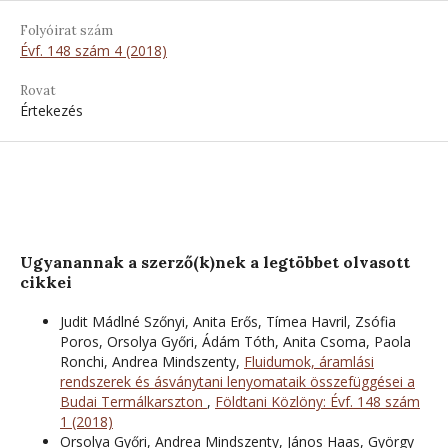
Folyóirat szám
Évf. 148 szám 4 (2018)
Rovat
Értekezés
Ugyanannak a szerző(k)nek a legtöbbet olvasott
cikkei
Judit Mádlné Szőnyi, Anita Erős, Tímea Havril, Zsófia
Poros, Orsolya Győri, Ádám Tóth, Anita Csoma, Paola
Ronchi, Andrea Mindszenty,
Fluidumok, áramlási
rendszerek és ásványtani lenyomataik összefüggései a
Budai Termálkarszton
,
Földtani Közlöny: Évf. 148 szám
1 (2018)
Orsolya Győri, Andrea Mindszenty, János Haas, György