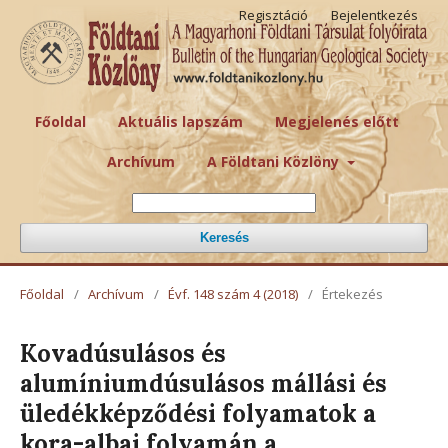
Regisztáció
Bejelentkezés
Főoldal
Aktuális lapszám
Megjelenés előtt
Archívum
A Földtani Közlöny
Keresés
Főoldal
/
Archívum
/
Évf. 148 szám 4 (2018)
/
Értekezés
Kovadúsulásos és
alumíniumdúsulásos mállási és
üledékképződési folyamatok a
kora-albai folyamán a