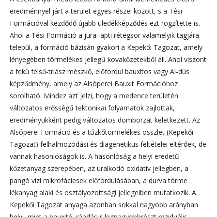
eredménnyel járt a terület egyes részei között, s a Tési
Formációval kezdődő újabb üledékképződés ezt rögzítette is.
Ahol a Tési Formáció a jura–apti rétegsor valamelyik tagjára
települ, a formáció bázisán gyakori a Kepekői Tagozat, amely
lényegében törmelékes jellegű kovakőzetekből áll. Ahol viszont
a fekü felső-triász mészkő, előfordul bauxitos vagy Al-dús
képződmény, amely az Alsóperei Bauxit Formációhoz
sorolható. Mindez azt jelzi, hogy a medence területén
változatos erősségű tektonikai folyamatok zajlottak,
eredményükként pedig változatos domborzat keletkezett. Az
Alsóperei Formáció és a tűzkőtörmelékes összlet (Kepekői
Tagozat) felhalmozódási és diagenetikus feltételei eltérőek, de
vannak hasonlóságok is. A hasonlóság a helyi eredetű
kőzetanyag szerepében, az uralkodó oxidatív jellegben, a
pangó vízi mikrofáciesek előfordulásában, a durva törme
lékanyag alaki és osztályozottsági jellegeiben mutatkozik. A
Kepekői Tagozat anyaga azonban sokkal nagyobb arányban
helyi, mint a bauxité, ráadásul legnagyobbrészt reziduális,