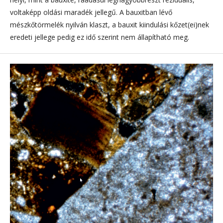
voltaképp oldási maradék jellegű. A bauxitban lévő
mészkőtörmelék nyilván klaszt, a bauxit kiindulási kőzet(ei)nek
eredeti jellege pedig ez idő szerint nem állapítható meg.