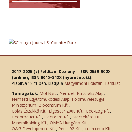
2017-2025 (c) Földtani Közlöny - ISSN 2559-902X
(online), ISSN 0015-542X (nyomtatott)
.
Alapítva 1871-ben, kiadja a
Magyarhoni Földtani Társulat
Támogatók:
Mol Nyrt.
,
Nemzeti Kulturális Alap
,
Nemzeti Együttműködési Alap
,
Földművelésügyi
Minisztérium
,
Biocentrum Kft.
,
Colas Északkő Kft
.
,
Elgoscar 2000 Kft
.
,
Geo-Log Kft.
,
Geoproduct Kft.
,
Geoteam Kft.
,
Mecsekérc Zrt.
,
Mineralholding Kft.
,
OMYA Hungária Kft.
,
O&G Development Kft
.
,
Perlit-92 Kft.
,
Intercomp Kft.
,