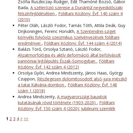
Zsófia Ruszkiczay-Rüdiger, Edit Thamóné Bozsó, Gábor
Bada,
A szélerózió szerepe a Dunántúl negyedidőszaki
felszínfejlődésében
,
Földtani Közlöny: Évf. 140 szám 4
(2010)
Péter Oláh, László Fodor, Tamás Tóth, Attila Deák, Guy
Drijkoningen, Ferenc Horváth,
A Szentendrei-sziget
környéki folyóvízi szeizmikus szelvényezések földtani
eredményei
,
Földtani Közlöny: Évf. 144 szám 4 (2014)
Balázs Törő, Orsolya Sztanó, László Fodor,
Aljzatmorfológia és aktív deformáció által befolyásolt
pannóniai lejtőépülés Észak-Somogyban
,
Földtani
Közlöny: Évf. 142 szám 4 (2012)
Orsolya Győri, Andrea Mindszenty, János Haas, György
Czuppon,
Részlegesen dolomitosodott alsó-jura mészkő
a tatai Kálvária-dombon
,
Földtani Közlöny: Évf. 148
szám 1 (2018)
Andrea Mindszenty,
A magyarországi bauxitok
kutatásának rövid története (1903-2020)
,
Földtani
Közlöny: Évf. 150 szám 4 (2020): Jubileumi szemlék
1
2
3
4
>
>>