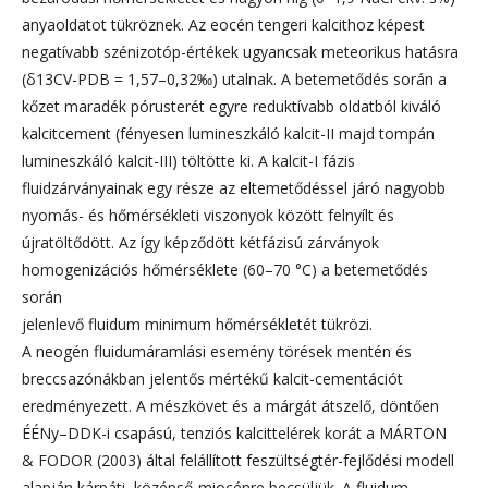
anyaoldatot tükröznek. Az eocén tengeri kalcithoz képest
negatívabb szénizotóp-értékek ugyancsak meteorikus hatásra
(δ13CV-PDB = 1,57–0,32‰) utalnak. A betemetődés során a
kőzet maradék pórusterét egyre reduktívabb oldatból kiváló
kalcitcement (fényesen lumineszkáló kalcit-II majd tompán
lumineszkáló kalcit-III) töltötte ki. A kalcit-I fázis
fluidzárványainak egy része az eltemetődéssel járó nagyobb
nyomás- és hőmérsékleti viszonyok között felnyílt és
újratöltődött. Az így képződött kétfázisú zárványok
homogenizációs hőmérséklete (60–70 °C) a betemetődés
során
jelenlevő fluidum minimum hőmérsékletét tükrözi.
A neogén fluidumáramlási esemény törések mentén és
breccsazónákban jelentős mértékű kalcit-cementációt
eredményezett. A mészkövet és a márgát átszelő, döntően
ÉÉNy–DDK-i csapású, tenziós kalcittelérek korát a MÁRTON
& FODOR (2003) által felállított feszültségtér-fejlődési modell
alapján kárpáti–középső-miocénre becsüljük. A fluidum,