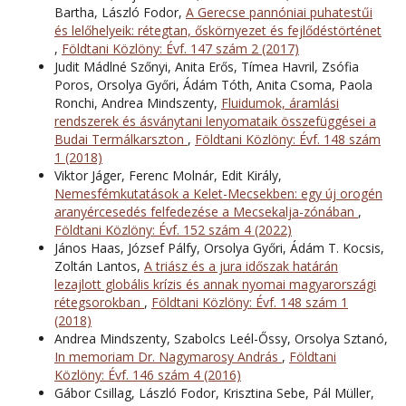
Bartha, László Fodor,
A Gerecse pannóniai puhatestűi
és lelőhelyeik: rétegtan, őskörnyezet és fejlődéstörténet
,
Földtani Közlöny: Évf. 147 szám 2 (2017)
Judit Mádlné Szőnyi, Anita Erős, Tímea Havril, Zsófia
Poros, Orsolya Győri, Ádám Tóth, Anita Csoma, Paola
Ronchi, Andrea Mindszenty,
Fluidumok, áramlási
rendszerek és ásványtani lenyomataik összefüggései a
Budai Termálkarszton
,
Földtani Közlöny: Évf. 148 szám
1 (2018)
Viktor Jáger, Ferenc Molnár, Edit Király,
Nemesfémkutatások a Kelet-Mecsekben: egy új orogén
aranyércesedés felfedezése a Mecsekalja-zónában
,
Földtani Közlöny: Évf. 152 szám 4 (2022)
János Haas, József Pálfy, Orsolya Győri, Ádám T. Kocsis,
Zoltán Lantos,
A triász és a jura időszak határán
lezajlott globális krízis és annak nyomai magyarországi
rétegsorokban
,
Földtani Közlöny: Évf. 148 szám 1
(2018)
Andrea Mindszenty, Szabolcs Leél-Őssy, Orsolya Sztanó,
In memoriam Dr. Nagymarosy András
,
Földtani
Közlöny: Évf. 146 szám 4 (2016)
Gábor Csillag, László Fodor, Krisztina Sebe, Pál Müller,