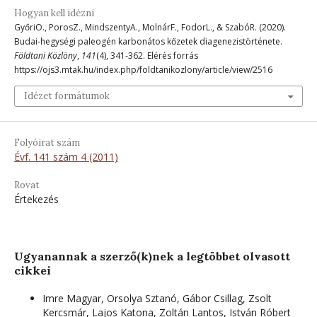
Hogyan kell idézni
GyőriO., PorosZ., MindszentyA., MolnárF., FodorL., & SzabóR. (2020).
Budai-hegységi paleogén karbonátos kőzetek diagenezistörténete.
Földtani Közlöny
,
141
(4), 341-362. Elérés forrás
https://ojs3.mtak.hu/index.php/foldtanikozlony/article/view/2516
Idézet formátumok
Folyóirat szám
Évf. 141 szám 4 (2011)
Rovat
Értekezés
Ugyanannak a szerző(k)nek a legtöbbet olvasott
cikkei
Imre Magyar, Orsolya Sztanó, Gábor Csillag, Zsolt
Kercsmár, Lajos Katona, Zoltán Lantos, István Róbert