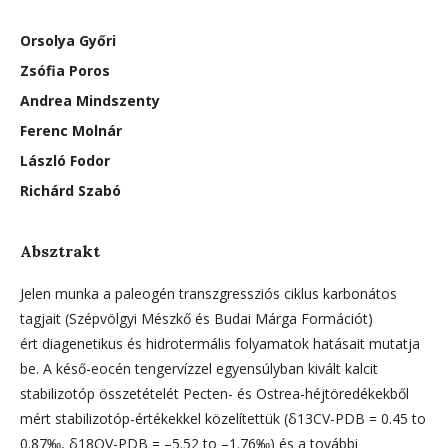
Orsolya Győri
Zsófia Poros
Andrea Mindszenty
Ferenc Molnár
László Fodor
Richárd Szabó
Absztrakt
Jelen munka a paleogén transzgressziós ciklus karbonátos
tagjait (Szépvölgyi Mészkő és Budai Márga Formációt)
ért diagenetikus és hidrotermális folyamatok hatásait mutatja
be. A késő-eocén tengervízzel egyensúlyban kivált kalcit
stabilizotóp összetételét Pecten- és Ostrea-héjtöredékekből
mért stabilizotóp-értékekkel közelítettük (δ13CV-PDB = 0.45 to
0.87‰, δ18OV-PDB = –5.52 to –1.76‰) és a további