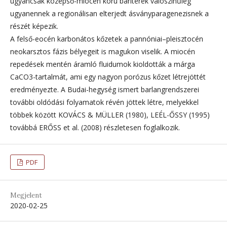
ugyancsak középső-miocén korú bariterek valószínűleg
ugyanennek a regionálisan elterjedt ásványparagenezisnek a
részét képezik.
A felső-eocén karbonátos kőzetek a pannóniai–pleisztocén
neokarsztos fázis bélyegeit is magukon viselik. A miocén
repedések mentén áramló fluidumok kioldották a márga
CaCO3-tartalmát, ami egy nagyon porózus kőzet létrejöttét
eredményezte. A Budai-hegység ismert barlangrendszerei
további oldódási folyamatok révén jöttek létre, melyekkel
többek között KOVÁCS & MÜLLER (1980), LEÉL-ŐSSY (1995)
továbbá ERŐSS et al. (2008) részletesen foglalkozik.
PDF
Megjelent
2020-02-25