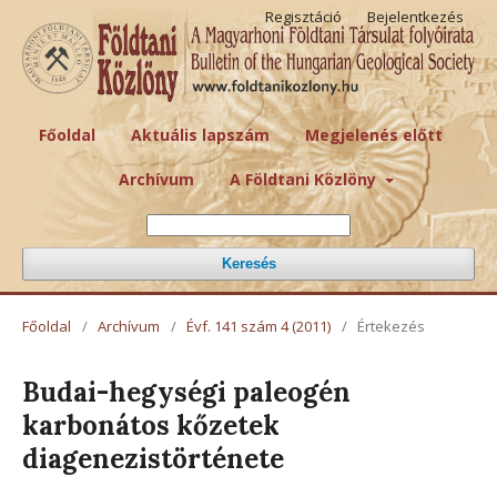
Regisztáció
Bejelentkezés
Főoldal
Aktuális lapszám
Megjelenés előtt
Archívum
A Földtani Közlöny
Keresés
Főoldal
/
Archívum
/
Évf. 141 szám 4 (2011)
/
Értekezés
Budai-hegységi paleogén
karbonátos kőzetek
diagenezistörténete