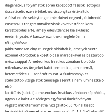
diagenetikus folyamatok során képződött fázisok izotópos
összetételét ezen értékekhez viszonyítva értékeltük.
A felső-eocén sekélytengeri mészkövet negyed-, ötödrendű
eusztatikus tengerszintváltozások következtében korai
karsztosodás érte, amely édesvízlencse kialakulását
eredményezte. A karsztvízszintnek megfelelően, a
rétegződéssel
párhuzamosan elnyúlt üregek oldódtak ki, amelyek szinte
azonnal kitöltődtek a kőzet oldási maradékával és beszűrődő
mésziszappal. A meteorikus freatikus zónában kioldódó
mikrokarsztos üregeket kalcit cementálja, ami normál,
betemetődési CL zonációt mutat. A fluidzárvány- és
stabilizotóp vizsgálatok tanúsága szerint a nem lumineszkáló
első
kalcitfázis (kalcit-I) a meteorikus freatikus zónában képződött,
ugyanis a kalcit-I elsődleges egyfázisú fluidzárványain
végzett mikrotermometriai vizsgálatok 50 °C-nál kisebb
bezáródási hőmérsékletet és nagyon híg (0–1,9 NaCl ekv. s%)