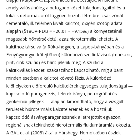
amely valószínűleg a befogadó kőzet tulajdonságaitól és a
lokális deformációtól függően hozott létre breccsás zónát
cementáló, ill. telérben kivált kalcitot, oxigén-izotóp adatai
alapján (δ18OV-PDB = –20,01 – –9.15‰) a környezeténél
magasabb hőmérsékletű, azaz hidrotermális lehetett. A
kalcithoz társulva (a Róka-hegyen, a Lapos-bányában és a
Fenyőgyöngye-kőfejtőben) különböző szulfidfázisok (markazit,
pirit, cink-szulfid) és barit jelenik meg. A szulfid a
kalcitkiválás kezdeti szakaszához kapcsolható, míg a barit
minden esetben a kalcitot követő fázis. A különböző
lelőhelyeken előforduló kalcittelérek egységes tulajdonságai —
kapcsolódó paragenezis, telérek iránya, petrográfiai és
geokémiai jellegek — alapján kimondható, hogy a vizsgált
területek hidrotermális kalcitteléreinek és a hozzájuk
kapcsolódó ásványparagenezisnek a létrejöttét egyazon,
regionálisnak tekinthető hidrotermális fluidumáramlás okozta.
A GÁL et al. (2008) által a Hárshegyi Homokkőben észlelt