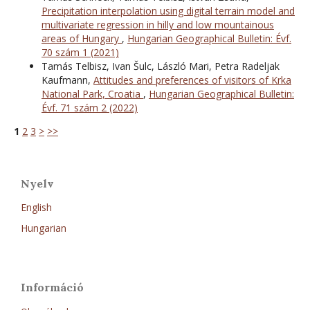
Precipitation interpolation using digital terrain model and
multivariate regression in hilly and low mountainous
areas of Hungary
,
Hungarian Geographical Bulletin: Évf.
70 szám 1 (2021)
Tamás Telbisz, Ivan Šulc, László Mari, Petra Radeljak
Kaufmann,
Attitudes and preferences of visitors of Krka
National Park, Croatia
,
Hungarian Geographical Bulletin:
Évf. 71 szám 2 (2022)
1
2
3
>
>>
Nyelv
English
Hungarian
Információ