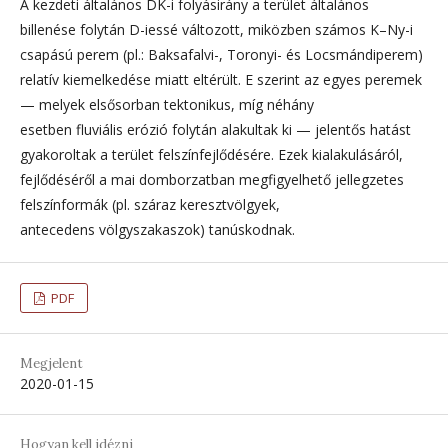
A kezdeti általános DK-i folyásirány a terület általános
billenése folytán D-iessé változott, miközben számos K–Ny-i
csapású perem (pl.: Baksafalvi-, Toronyi- és Locsmándiperem)
relatív kiemelkedése miatt eltérült. E szerint az egyes peremek
— melyek elsősorban tektonikus, míg néhány
esetben fluviális erózió folytán alakultak ki — jelentős hatást
gyakoroltak a terület felszínfejlődésére. Ezek kialakulásáról,
fejlődéséről a mai domborzatban megfigyelhető jellegzetes
felszínformák (pl. száraz keresztvölgyek,
antecedens völgyszakaszok) tanúskodnak.
PDF
Megjelent
2020-01-15
Hogyan kell idézni