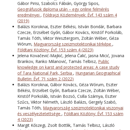
Gábor Pirisi, Szabolcs Fábián, György Sipos,
Geográfusok diploma után – egy online felmérés
eredményei
,
Földrajzi Közlemények: Évf. 143 szám 4
(2019)
Balázs Koroknai, Eszter Békési, István Bondár, Barbara
Czecze, Erzsébet Győri, Gábor Kovács, Kristóf Porkoláb,
Tamás Tóth, Viktor Wesztergom, Zoltán Wéber, Géza
Wórum,
Magyarország szeizmotektonikai térképe
,
Földtani Közlöny: Évf. 153 szám 4 (2023)
Jelena Kovačević-Majkić, Jelena Ćalić, Jasna Micić, Jovana
Brankov, Ranko Milanović, Tamás Telbisz,
Public
knowledge on karst and protected areas: A case study
of Tara National Park, Serbia
,
Hungarian Geographical
Bulletin: Évf. 71 szám 2 (2022)
Balázs Koroknai, Gábor Kovács, Géza Wórum, Eszter
Békési, Erzsébet Győri, Barbara Czecze, Zoltán Wéber,
Kristóf Porkoláb, István Bozsó, Csilla Szárnya, Eszter
Szűcs, Viktor Németh, László Balázs, Gergely Szabó,
Tamás Tóth,
Magyarország szeizmotektonikai viszonyai
és veszélyeztetettsége
,
Földtani Közlöny: Évf. 153 szám
4 (2023)
Margit Kőszegi, Zsolt Bottlik, Tamás Telbisz, László