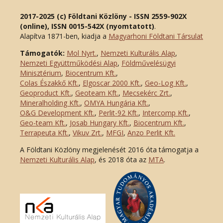
2017-2025 (c) Földtani Közlöny - ISSN 2559-902X
(online), ISSN 0015-542X (nyomtatott)
.
Alapítva 1871-ben, kiadja a
Magyarhoni Földtani Társulat
Támogatók:
Mol Nyrt.
,
Nemzeti Kulturális Alap
,
Nemzeti Együttműködési Alap
,
Földművelésügyi
Minisztérium
,
Biocentrum Kft.
,
Colas Északkő Kft
.
,
Elgoscar 2000 Kft
.
,
Geo-Log Kft.
,
Geoproduct Kft.
,
Geoteam Kft.
,
Mecsekérc Zrt.
,
Mineralholding Kft.
,
OMYA Hungária Kft.
,
O&G Development Kft
.
,
Perlit-92 Kft.
,
Intercomp Kft.
,
Geo-team Kft.
,
Josab Hungary Kft.
,
Biocentrum Kft.
,
Terrapeuta Kft.
,
Vikuv Zrt.
,
MFGI
,
Anzo Perlit Kft.
A Földtani Közlöny megjelenését 2016 óta támogatja a
Nemzeti Kulturális Alap
, és 2018 óta az
MTA
.