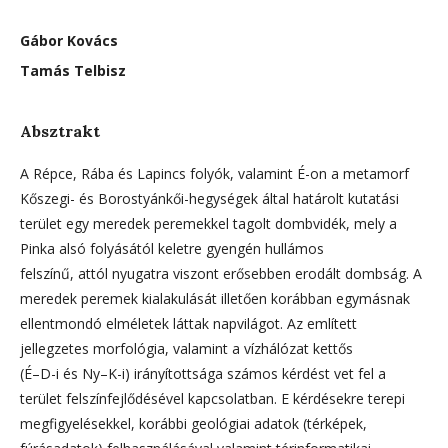
Gábor Kovács
Tamás Telbisz
Absztrakt
A Répce, Rába és Lapincs folyók, valamint É-on a metamorf
Kőszegi- és Borostyánkői-hegységek által határolt kutatási
terület egy meredek peremekkel tagolt dombvidék, mely a
Pinka alsó folyásától keletre gyengén hullámos
felszínű, attól nyugatra viszont erősebben erodált dombság. A
meredek peremek kialakulását illetően korábban egymásnak
ellentmondó elméletek láttak napvilágot. Az említett
jellegzetes morfológia, valamint a vízhálózat kettős
(É–D-i és Ny–K-i) irányítottsága számos kérdést vet fel a
terület felszínfejlődésével kapcsolatban. E kérdésekre terepi
megfigyelésekkel, korábbi geológiai adatok (térképek,