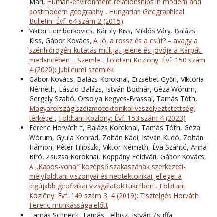
Mari,
Human-environment relationships in modern and
postmodern geography
,
Hungarian Geographical
Bulletin: Évf. 64 szám 2 (2015)
Viktor Lemberkovics, Károly Kiss, Miklós Váry, Balázs
Kiss, Gábor Kovács,
A jó, a rossz és a csúf? – avagy a
szénhidrogén-kutatás múltja, jelene és jövője a Kárpát-
medencében – Szemle
,
Földtani Közlöny: Évf. 150 szám
4 (2020): Jubileumi szemlék
Gábor Kovács, Balázs Koroknai, Erzsébet Győri, Viktória
Németh, László Balázs, István Bodnár, Géza Wórum,
Gergely Szabó, Orsolya Kegyes-Brassai, Tamás Tóth,
Magyarország szeizmotektonikai veszélyeztetettségi
térképe
,
Földtani Közlöny: Évf. 153 szám 4 (2023)
Ferenc Horváth †, Balázs Koroknai, Tamás Tóth, Géza
Wórum, Gyula Konrád, Zoltán Kádi, István Kudó, Zoltán
Hámori, Péter Filipszki, Viktor Németh, Éva Szántó, Anna
Bíró, Zsuzsa Koroknai, Koppány Földvári, Gábor Kovács,
A „Kapos-vonal” középső szakaszának szerkezeti-
mélyföldtani viszonyai és neotektonikai jellegei a
legújabb geofizikai vizsgálatok tükrében
,
Földtani
Közlöny: Évf. 149 szám 3, 4 (2019): Tisztelgés Horváth
Ferenc munkássága előtt
Tamás Schneck, Tamás Telbisz, István Zsuffa,