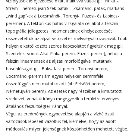
vízfolyások lefejeződése miatt inaktívvá váltak (pl.: Pinka –
Strém – németújvári Szék-patak – Zsámándi-patak, markáns
„wind gap”-ek a Locsmándi-, Toronyi-, Füzesi- és Lapincs-
peremen). A tektonikus hatás vizsgálata céljából a felszíni
topográfia jellegzetes lineamenseinek elhelyezkedését
összevetettük az aljzat vetőivel és mélységváltozásaival. Több
helyen e kettő között szoros kapcsolatot figyeltünk meg (pl.:
Szenteleki-vonal, Alsó-Pinka-perem, Füzesi-perem), néhol a
felszíni lineamensek az aljzati morfológiával mutatnak
hasonlóságot (pl.: Baksafalvi-perem, Toronyi-perem,
Locsmándi-perem) ám egyes helyeken semmiféle
összefüggés nem mutatkozott (pl.: Felsőőri-perem,
Németújvári-perem). Az esetek nagy részében a kimutatott
szerkezeti vonalak iránya megegyezik a területre érvényes
általános feszültségtér-iránnyal.
Végül az eredmények egybevetése alapján a vízhálózati
változások lépéseit vázoltuk fel, kiemelve, hogy az adott
módosulás milyen jelenségnek köszönhetően mehetett végbe.