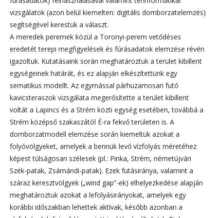
fúrásadatok) felhasználásával valamint térinformatikai
vizsgálatok (azon belül kiemelten: digitális domborzatelemzés)
segítségével kerestük a választ.
A meredek peremek közül a Toronyi-perem vetődéses
eredetét terepi megfigyelések és fúrásadatok elemzése révén
igazoltuk. Kutatásaink során meghatároztuk a terület kibillent
egységeinek határát, és ez alapján elkészítettünk egy
sematikus modellt. Az egymással párhuzamosan futó
kavicsteraszok vizsgálata megerősítette a terület kibillent
voltát a Lapincs és a Strém közti egység esetében, továbbá a
Strém középső szakaszától É-ra fekvő területen is. A
domborzatmodell elemzése során kiemeltük azokat a
folyóvölgyeket, amelyek a bennük levő vízfolyás méretéhez
képest túlságosan szélesek (pl.: Pinka, Strém, németújvári
Szék-patak, Zsámándi-patak). Ezek futásiránya, valamint a
száraz keresztvölgyek („wind gap”-ek) elhelyezkedése alapján
meghatároztuk azokat a lefolyásirányokat, amelyek egy
korábbi időszakban lehettek aktívak, később azonban a