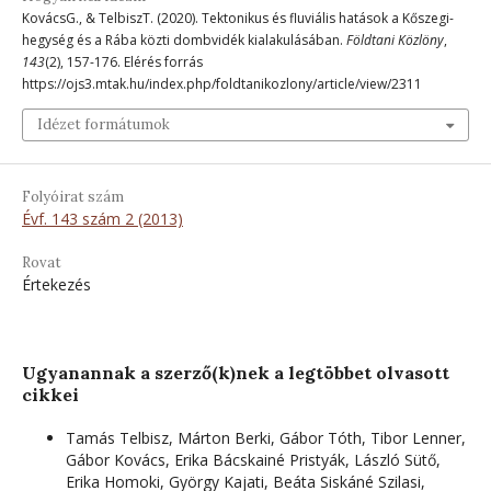
KovácsG., & TelbiszT. (2020). Tektonikus és fluviális hatások a Kőszegi-
hegység és a Rába közti dombvidék kialakulásában.
Földtani Közlöny
,
143
(2), 157-176. Elérés forrás
https://ojs3.mtak.hu/index.php/foldtanikozlony/article/view/2311
Idézet formátumok
Folyóirat szám
Évf. 143 szám 2 (2013)
Rovat
Értekezés
Ugyanannak a szerző(k)nek a legtöbbet olvasott
cikkei
Tamás Telbisz, Márton Berki, Gábor Tóth, Tibor Lenner,
Gábor Kovács, Erika Bácskainé Pristyák, László Sütő,
Erika Homoki, György Kajati, Beáta Siskáné Szilasi,