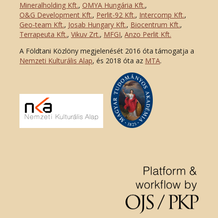
Mineralholding Kft.
,
OMYA Hungária Kft.
,
O&G Development Kft
.
,
Perlit-92 Kft.
,
Intercomp Kft.
,
Geo-team Kft.
,
Josab Hungary Kft.
,
Biocentrum Kft.
,
Terrapeuta Kft.
,
Vikuv Zrt.
,
MFGI
,
Anzo Perlit Kft.
A Földtani Közlöny megjelenését 2016 óta támogatja a
Nemzeti Kulturális Alap
, és 2018 óta az
MTA
.