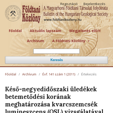
Regisztáció
Bejelentkezés
Főoldal
Aktuális lapszám
Megjelenés előtt
Archívum
A Földtani Közlöny
Keresés
Főoldal
/
Archívum
/
Évf. 141 szám 1 (2011)
/
Értekezés
Késő-negyedidőszaki üledékek
betemetődési korának
meghatározása kvarcszemcsék
lumineszcens (OSL) vizsgálatával