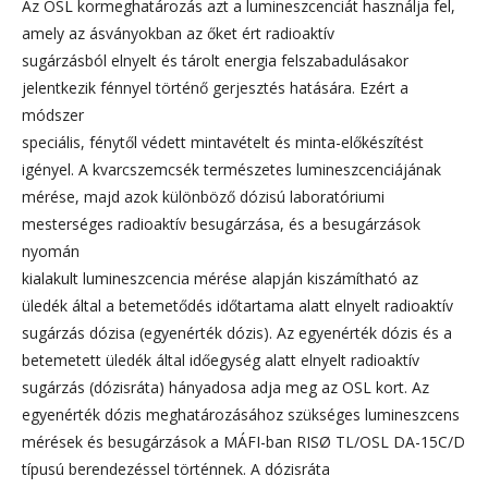
Az OSL kormeghatározás azt a lumineszcenciát használja fel,
amely az ásványokban az őket ért radioaktív
sugárzásból elnyelt és tárolt energia felszabadulásakor
jelentkezik fénnyel történő gerjesztés hatására. Ezért a
módszer
speciális, fénytől védett mintavételt és minta-előkészítést
igényel. A kvarcszemcsék természetes lumineszcenciájának
mérése, majd azok különböző dózisú laboratóriumi
mesterséges radioaktív besugárzása, és a besugárzások
nyomán
kialakult lumineszcencia mérése alapján kiszámítható az
üledék által a betemetődés időtartama alatt elnyelt radioaktív
sugárzás dózisa (egyenérték dózis). Az egyenérték dózis és a
betemetett üledék által időegység alatt elnyelt radioaktív
sugárzás (dózisráta) hányadosa adja meg az OSL kort. Az
egyenérték dózis meghatározásához szükséges lumineszcens
mérések és besugárzások a MÁFI-ban RISØ TL/OSL DA-15C/D
típusú berendezéssel történnek. A dózisráta