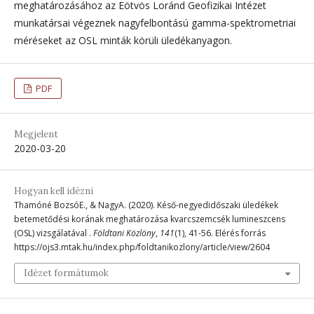
meghatározásához az Eötvös Loránd Geofizikai Intézet
munkatársai végeznek nagyfelbontású gamma-spektrometriai
méréseket az OSL minták körüli üledékanyagon.
PDF
Megjelent
2020-03-20
Hogyan kell idézni
Thamóné BozsóE., & NagyA. (2020). Késő-negyedidőszaki üledékek
betemetődési korának meghatározása kvarcszemcsék lumineszcens
(OSL) vizsgálatával .
Földtani Közlöny
,
141
(1), 41-56. Elérés forrás
https://ojs3.mtak.hu/index.php/foldtanikozlony/article/view/2604
Idézet formátumok