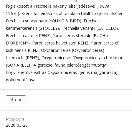
foglalkozott a Frechiella bakonyi elterjedésével (1967a,
1967b). Kilenc faj leírása és ábrázolása található jelen cikkben:
Frechiella subcarinata (YOUNG & BIRD), Frechiella
kammerkarensis (STOLLEY), Frechiella venantii (CATULLO),
Frechiella achillei RENZ, Paroniceras sternale (BUCH in
D’ORBIGNY), Paroniceras helveticum RENZ, Paroniceras cf.
bisbinensis RENZ, Oxyparoniceras (Oxyparoniceras)
telemachi (RENZ), Oxyparoniceras (Oxyparoniceras) buckmani
(BONARELLI). A gerecsei fauna jelentőségét mutatja,
hogy lehetővé vált az Oxyparoniceras genus magyarországi
dokumentálása.
PDF
Megjelent
2020-03-26