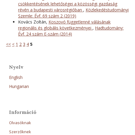
csökkentésének lehetőségei a közösségi gazdaság
révén a budapesti városrégióban
,
Közlekedéstudományi
Szemle: Évf. 69 szám 2 (2019)
Kovács Zoltán,
Koszovó függetlenné válásának
regionális és globális következményei
,
Hadtudomány:
Évf. 24 szám E-szám (2014)
<<
<
1
2
3
4
5
Nyelv
English
Hungarian
Információ
Olvasóknak
Szerzőknek