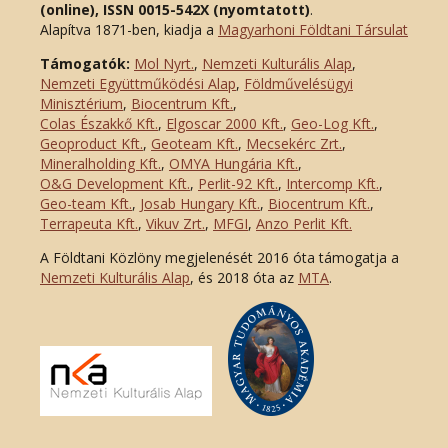
(online), ISSN 0015-542X (nyomtatott)
.
Alapítva 1871-ben, kiadja a
Magyarhoni Földtani Társulat
Támogatók:
Mol Nyrt.
,
Nemzeti Kulturális Alap
,
Nemzeti Együttműködési Alap
,
Földművelésügyi
Minisztérium
,
Biocentrum Kft.
,
Colas Északkő Kft
.
,
Elgoscar 2000 Kft
.
,
Geo-Log Kft.
,
Geoproduct Kft.
,
Geoteam Kft.
,
Mecsekérc Zrt.
,
Mineralholding Kft.
,
OMYA Hungária Kft.
,
O&G Development Kft
.
,
Perlit-92 Kft.
,
Intercomp Kft.
,
Geo-team Kft.
,
Josab Hungary Kft.
,
Biocentrum Kft.
,
Terrapeuta Kft.
,
Vikuv Zrt.
,
MFGI
,
Anzo Perlit Kft.
A Földtani Közlöny megjelenését 2016 óta támogatja a
Nemzeti Kulturális Alap
, és 2018 óta az
MTA
.