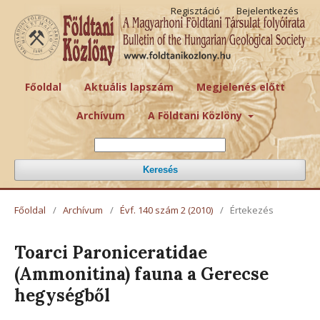
Regisztáció
Bejelentkezés
Főoldal
Aktuális lapszám
Megjelenés előtt
Archívum
A Földtani Közlöny
Keresés
Főoldal
/
Archívum
/
Évf. 140 szám 2 (2010)
/
Értekezés
Toarci Paroniceratidae
(Ammonitina) fauna a Gerecse
hegységből