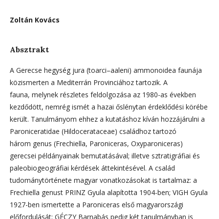
Zoltán Kovács
Absztrakt
A Gerecse hegység jura (toarci–aaleni) ammonoidea faunája
közismerten a Mediterrán Provinciához tartozik. A
fauna, melynek részletes feldolgozása az 1980-as években
kezdődött, nemrég ismét a hazai őslénytan érdeklődési körébe
került. Tanulmányom ehhez a kutatáshoz kíván hozzájárulni a
Paroniceratidae (Hildocerataceae) családhoz tartozó
három genus (Frechiella, Paroniceras, Oxyparoniceras)
gerecsei példányainak bemutatásával; illetve sztratigráfiai és
paleobiogeográfiai kérdések áttekintésével. A család
tudománytörténete magyar vonatkozásokat is tartalmaz: a
Frechiella genust PRINZ Gyula alapította 1904-ben; VIGH Gyula
1927-ben ismertette a Paroniceras első magyarországi
előfordulását; GÉCZY Barnabás pedig két tanulmányban is