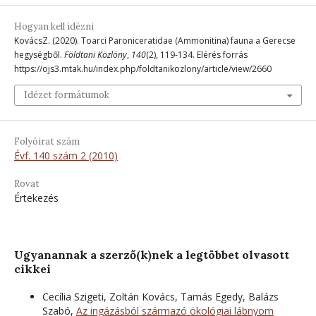
Hogyan kell idézni
KovácsZ. (2020). Toarci Paroniceratidae (Ammonitina) fauna a Gerecse
hegységből.
Földtani Közlöny
,
140
(2), 119-134. Elérés forrás
https://ojs3.mtak.hu/index.php/foldtanikozlony/article/view/2660
Idézet formátumok
Folyóirat szám
Évf. 140 szám 2 (2010)
Rovat
Értekezés
Ugyanannak a szerző(k)nek a legtöbbet olvasott
cikkei
Cecília Szigeti, Zoltán Kovács, Tamás Egedy, Balázs
Szabó,
Az ingázásból származó ökológiai lábnyom