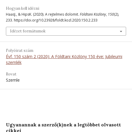
Hogyan kell idézni
HaasJ., & HipsK. (2020). A rejtelmes dolomit.
Földtani Közlöny
,
150
(2),
233. https://doi.org/10.23928/foldt.kozl.2020.150.2.233
Idézet formátumok
Folyóirat szám
Évf. 150 szám 2 (2020): A Földtani Közlöny 150 éve: Jubileumi
szemlék
Rovat
Szemle
Ugyanannak a szerző(k)nek a legtöbbet olvasott
cikkei