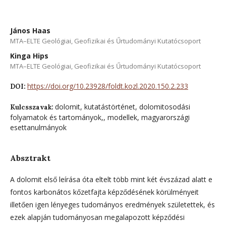
János Haas
MTA–ELTE Geológiai, Geofizikai és Űrtudományi Kutatócsoport
Kinga Hips
MTA–ELTE Geológiai, Geofizikai és Űrtudományi Kutatócsoport
https://doi.org/10.23928/foldt.kozl.2020.150.2.233
DOI:
dolomit, kutatástörténet, dolomitosodási
Kulcsszavak:
folyamatok és tartományok,, modellek, magyarországi
esettanulmányok
Absztrakt
A dolomit első leírása óta eltelt több mint két évszázad alatt e
fontos karbonátos kőzetfajta képződésének körülményeit
illetően igen lényeges tudományos eredmények születettek, és
ezek alapján tudományosan megalapozott képződési