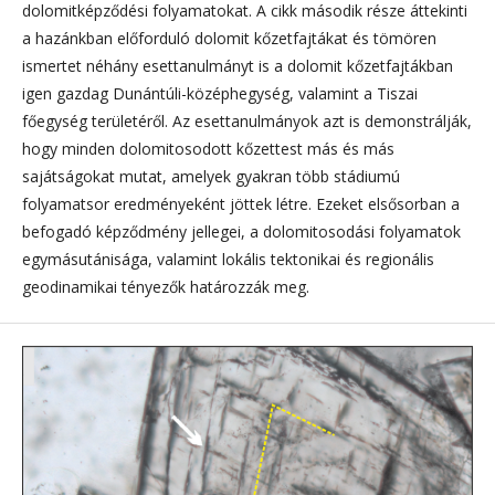
dolomitképződési folyamatokat. A cikk második része áttekinti
a hazánkban előforduló dolomit kőzetfajtákat és tömören
ismertet néhány esettanulmányt is a dolomit kőzetfajtákban
igen gazdag Dunántúli-középhegység, valamint a Tiszai
főegység területéről. Az esettanulmányok azt is demonstrálják,
hogy minden dolomitosodott kőzettest más és más
sajátságokat mutat, amelyek gyakran több stádiumú
folyamatsor eredményeként jöttek létre. Ezeket elsősorban a
befogadó képződmény jellegei, a dolomitosodási folyamatok
egymásutánisága, valamint lokális tektonikai és regionális
geodinamikai tényezők határozzák meg.