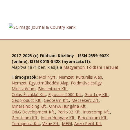
2017-2025 (c) Földtani Közlöny - ISSN 2559-902X
(online), ISSN 0015-542X (nyomtatott)
.
Alapítva 1871-ben, kiadja a
Magyarhoni Földtani Társulat
Támogatók:
Mol Nyrt.
,
Nemzeti Kulturális Alap
,
Nemzeti Együttműködési Alap
,
Földművelésügyi
Minisztérium
,
Biocentrum Kft.
,
Colas Északkő Kft
.
,
Elgoscar 2000 Kft
.
,
Geo-Log Kft.
,
Geoproduct Kft.
,
Geoteam Kft.
,
Mecsekérc Zrt.
,
Mineralholding Kft.
,
OMYA Hungária Kft.
,
O&G Development Kft
.
,
Perlit-92 Kft.
,
Intercomp Kft.
,
Geo-team Kft.
,
Josab Hungary Kft.
,
Biocentrum Kft.
,
Terrapeuta Kft.
,
Vikuv Zrt.
,
MFGI
,
Anzo Perlit Kft.