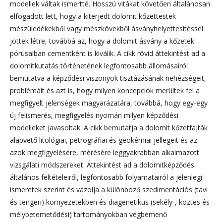
modellek váltak ismertté. Hosszú vitákat követően általánosan
elfogadott lett, hogy a kiterjedt dolomit kőzettestek
mészüledékekből vagy mészkövekből ásványhelyettesítéssel
jöttek létre, továbbá az, hogy a dolomit ásvány a kőzetek
pórusaiban cementként is kiválik. A cikk rövid áttekintést ad a
dolomitkutatás történetének legfontosabb állomásairól
bemutatva a képződési viszonyok tisztázásának nehézségeit,
problémáit és azt is, hogy milyen koncepciók merültek fel a
megfigyelt jelenségek magyarázatára, továbbá, hogy egy-egy
új felismerés, megfigyelés nyomán milyen képződési
modelleket javasoltak. A cikk bemutatja a dolomit kőzetfajták
alapvető litológiai, petrográfiai és geokémiai jellegeit és az
azok megfigyelésére, mérésére leggyakrabban alkalmazott
vizsgálati módszereket. Áttekintést ad a dolomitképződés
általános feltételeiről, legfontosabb folyamatairól a jelenlegi
ismeretek szerint és vázolja a különböző szedimentációs (tavi
és tengeri) környezetekben és diagenetikus (sekély-, köztes és
mélybetemetődési) tartományokban végbemenő