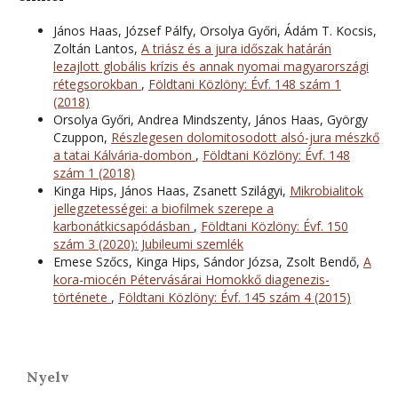
János Haas, József Pálfy, Orsolya Győri, Ádám T. Kocsis,
Zoltán Lantos,
A triász és a jura időszak határán
lezajlott globális krízis és annak nyomai magyarországi
rétegsorokban
,
Földtani Közlöny: Évf. 148 szám 1
(2018)
Orsolya Győri, Andrea Mindszenty, János Haas, György
Czuppon,
Részlegesen dolomitosodott alsó-jura mészkő
a tatai Kálvária-dombon
,
Földtani Közlöny: Évf. 148
szám 1 (2018)
Kinga Hips, János Haas, Zsanett Szilágyi,
Mikrobialitok
jellegzetességei: a biofilmek szerepe a
karbonátkicsapódásban
,
Földtani Közlöny: Évf. 150
szám 3 (2020): Jubileumi szemlék
Emese Szőcs, Kinga Hips, Sándor Józsa, Zsolt Bendő,
A
kora-miocén Pétervásárai Homokkő diagenezis-
története
,
Földtani Közlöny: Évf. 145 szám 4 (2015)
Nyelv