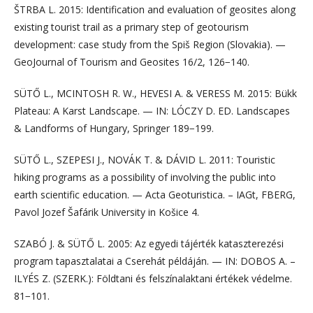
ŠTRBA L. 2015: Identification and evaluation of geosites along
existing tourist trail as a primary step of geotourism
development: case study from the Spiš Region (Slovakia). —
GeoJournal of Tourism and Geosites 16/2, 126−140.
SÜTŐ L., MCINTOSH R. W., HEVESI A. & VERESS M. 2015: Bükk
Plateau: A Karst Landscape. — IN: LÓCZY D. ED. Landscapes
& Landforms of Hungary, Springer 189−199.
SÜTŐ L., SZEPESI J., NOVÁK T. & DÁVID L. 2011: Touristic
hiking programs as a possibility of involving the public into
earth scientific education. — Acta Geoturistica. – IAGt, FBERG,
Pavol Jozef Šafárik University in Košice 4.
SZABÓ J. & SÜTŐ L. 2005: Az egyedi tájérték kataszterezési
program tapasztalatai a Cserehát példáján. — IN: DOBOS A. –
ILYÉS Z. (SZERK.): Földtani és felszínalaktani értékek védelme.
81−101.