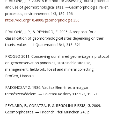
PRALONG, J. P. 2005: A method for assessing tourist potential
and use of geomorphological sites. —Geomorphologie: relief,
processus, environnement 1/3, 189−196.
https://doi.org/10.4000/geomorphologie.350
PRALONG, J. P., & REYNARD, E. 2005: A proposal for a
classification of geomorphological sites depending on their
tourist value. — Il Quaternario 18/1, 315−321.
PROGEO 2011: Conserving our shared geoheritage a protocol
on geoconservation principles, sustainable site use,
management, fieldwork, fossil and mineral collecting. —
ProGeo, Uppsala
RAKONCZAY Z. 1986: Vadász Elemér és a magyar
természetvédelem. — Földtani Közlöny 116/1-2, 19−21.
REYNARD, E., CORATZA, P. & REGOLINI-BISSIG, G. 2009:
Geomorphosites. — Friedrich Pfeil München 240 p.