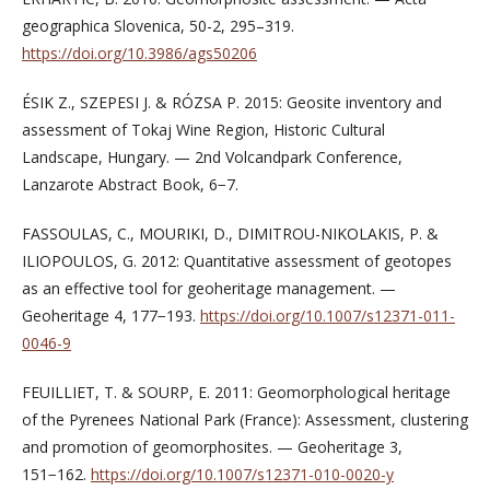
geographica Slovenica, 50-2, 295–319.
https://doi.org/10.3986/ags50206
ÉSIK Z., SZEPESI J. & RÓZSA P. 2015: Geosite inventory and
assessment of Tokaj Wine Region, Historic Cultural
Landscape, Hungary. — 2nd Volcandpark Conference,
Lanzarote Abstract Book, 6−7.
FASSOULAS, C., MOURIKI, D., DIMITROU-NIKOLAKIS, P. &
ILIOPOULOS, G. 2012: Quantitative assessment of geotopes
as an effective tool for geoheritage management. —
Geoheritage 4, 177−193.
https://doi.org/10.1007/s12371-011-
0046-9
FEUILLIET, T. & SOURP, E. 2011: Geomorphological heritage
of the Pyrenees National Park (France): Assessment, clustering
and promotion of geomorphosites. — Geoheritage 3,
151−162.
https://doi.org/10.1007/s12371-010-0020-y