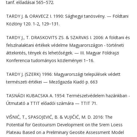
tanf. előadásai 565−572.
TARDY J. & ORAVECZ I. 1990: Sághegyi tanösvény. — Földtani
Közlöny 120. 1-2, 129−131.
TARDY J., T. DRASKOVITS ZS. & SZARVAS I. 2006: A földtani és
felszínalaktani értékek védelme Magyarországon - történeti
áttekintés, tények és lehetőségek. — III. Magyar Földrajzi
Konferencia tudományos közleményei 1−16.
TARDY J. (SZERK) 1996: Magyarországi települések védett
természeti értékei — Mezőgazda Kiadó p. 663
TASNÁDI KUBACSKA A. 1954: Természetvédelem hazánkban -
Útmutató a TTIT előadói számára — TTIT 71.
VIŠNIĆ, T., SPASOJEVIĆ, B. & VUJIČIĆ, M. D. 2016: The
Potential for Geotourism Development on the Srem Loess
Plateau Based on a Preliminary Geosite Assessment Model