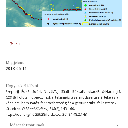
PDF
Megjelent
2018-06-11
Hogyan kell idézni
SzepesiJ., ÉsikZ., SoósI., NovákT. J., SütőL., RózsaP., LukácsR., & HarangiS.
(2018). Földtani objektumok értékminősítése: módszertani értékelés a
védelem, bemutatás, fenntarthatóság és a geoturisztikai fejlesztések
tükrében.
Földtani Közlöny
,
148
(2), 143-160.
https://doi.org/10.23928/foldt.kozl.2018.148.2.143
Idézet formátumok