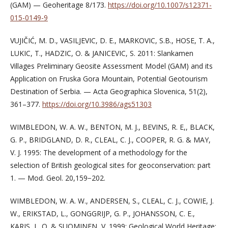
(GAM) — Geoheritage 8/173.
https://doi.org/10.1007/s12371-
015-0149-9
VUJIČIĆ, M. D., VASILJEVIC, D. E., MARKOVIC, S.B., HOSE, T. A.,
LUKIC, T., HADZIC, O. & JANICEVIC, S. 2011: Slankamen
Villages Preliminary Geosite Assessment Model (GAM) and its
Application on Fruska Gora Mountain, Potential Geotourism
Destination of Serbia. — Acta Geographica Slovenica, 51(2),
361–377.
https://doi.org/10.3986/ags51303
WIMBLEDON, W. A. W., BENTON, M. J., BEVINS, R. E,, BLACK,
G. P., BRIDGLAND, D. R., CLEAL, C. J., COOPER, R. G. & MAY,
V. J. 1995: The development of a methodology for the
selection of British geological sites for geoconservation: part
1. — Mod. Geol. 20,159−202.
WIMBLEDON, W. A. W., ANDERSEN, S., CLEAL, C. J., COWIE, J.
W., ERIKSTAD, L., GONGGRIJP, G. P., JOHANSSON, C. E.,
KARIS, L. O. & SUOMINEN, V. 1999: Geological World Heritage: