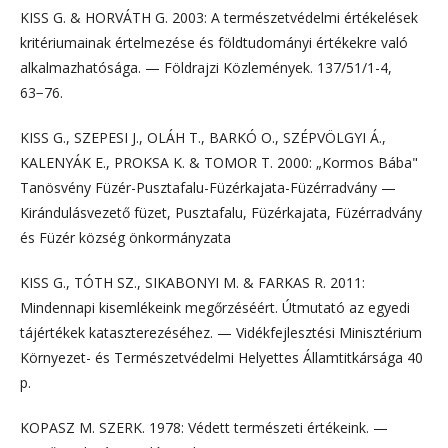
KISS G. & HORVÁTH G. 2003: A természetvédelmi értékelések
kritériumainak értelmezése és földtudományi értékekre való
alkalmazhatósága. — Földrajzi Közlemények. 137/51/1-4,
63−76.
KISS G., SZEPESI J., OLÁH T., BARKÓ O., SZÉPVÖLGYI Á.,
KALENYÁK E., PROKSA K. & TOMOR T. 2000: „Kormos Bába"
Tanösvény Füzér-Pusztafalu-Füzérkajata-Füzérradvány —
Kirándulásvezető füzet, Pusztafalu, Füzérkajata, Füzérradvány
és Füzér község önkormányzata
KISS G., TÓTH SZ., SIKABONYI M. & FARKAS R. 2011:
Mindennapi kisemlékeink megőrzéséért. Útmutató az egyedi
tájértékek kataszterezéséhez. — Vidékfejlesztési Minisztérium
Környezet- és Természetvédelmi Helyettes Államtitkársága 40
p.
KOPASZ M. SZERK. 1978: Védett természeti értékeink. —