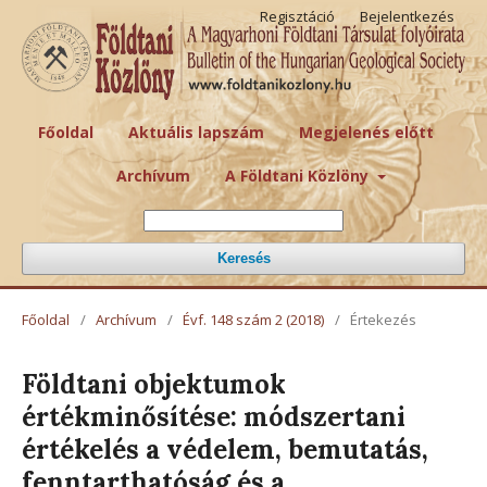
Regisztáció
Bejelentkezés
Főoldal
Aktuális lapszám
Megjelenés előtt
Archívum
A Földtani Közlöny
Keresés
Főoldal
/
Archívum
/
Évf. 148 szám 2 (2018)
/
Értekezés
Földtani objektumok
értékminősítése: módszertani
értékelés a védelem, bemutatás,
fenntarthatóság és a