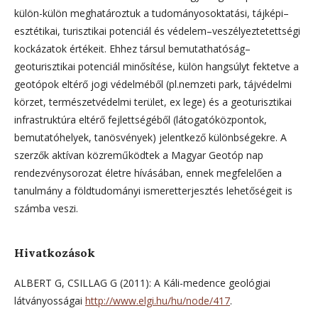
külön-külön meghatároztuk a tudományosoktatási, tájképi–
esztétikai, turisztikai potenciál és védelem–veszélyeztetettségi
kockázatok értékeit. Ehhez társul bemutathatóság–
geoturisztikai potenciál minősítése, külön hangsúlyt fektetve a
geotópok eltérő jogi védelméből (pl.nemzeti park, tájvédelmi
körzet, természetvédelmi terület, ex lege) és a geoturisztikai
infrastruktúra eltérő fejlettségéből (látogatóközpontok,
bemutatóhelyek, tanösvények) jelentkező különbségekre. A
szerzők aktívan közreműködtek a Magyar Geotóp nap
rendezvénysorozat életre hívásában, ennek megfelelően a
tanulmány a földtudományi ismeretterjesztés lehetőségeit is
számba veszi.
Hivatkozások
ALBERT G, CSILLAG G (2011): A Káli-medence geológiai
látványosságai
http://www.elgi.hu/hu/node/417
.