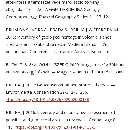
áttekintése a természet védelméről szóló törvény
elfogadásáig. — ACTA GGM DEBRECINA Geology,
Geomorphology, Physical Geography Series 1, 107−121.
BRUM DA SILVEIRA A., PRADA S., BRILHA J. & FERREIRA. M.
2015: Inventory of geological heritage in volcanic islands:
methods and results obtained in Madeira Island. — 2nd
Volcandpark Conference, Lanzarote Abstract Book 5−6.
BUDAI T. & GYALOGH L. (SZERK) 2009: Magyarország Földtani
atlasza országjáróknak. — Magyar Állami Földtani Intézet 248
BRILHA, J. 2002: Geoconservation and protected areas. —
Environmental Conservation 29/3, 273–276.
https://doi.org/10.1017/s0376892902000188
BRILHA, J. 2016: Inventory and quantitative assessment of
geosites and geodiversity sites: a review. — Geoheritage 8,
116.
https://doi.org/10.1007/s12371-014-0139-3