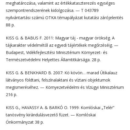
meghatározása, valamint az értékkataszterezés egységes
szempontrendszerének kidolgozása. — T 043789
nyilvántartási számú OTKA témapályázat kutatási zárójelentés
88 p.
KISS G. & BABUS F. 2011: Magyar táj - magyar örökség. A
tájkarakter védelmétől az egyedi tájértékek megőrzéséig. —
Budapest, Vidékfejlesztési Minisztérium Környezet- és
Természetvédelmi Helyettes Államtitkársága. 28 p.
KISS G. & BENKHARD B. 2007: Kö kövön… marad Útikalauz
látványos földtani, felszínalaktani és víztani objektumok
megismeréséhez. — Környezetvédelmi és Vízügyi Minisztérium
216 p.
KISS G., HAVASSY A. & BARKÓ O. 1999: Komlóskai „Telér”
tanösvény kirándulásvezető füzet. — Komlóskai
Önkormányzat 38 p.