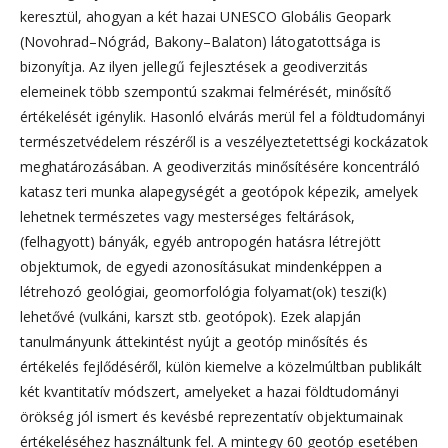
keresztül, ahogyan a két hazai UNESCO Globális Geopark
(Novohrad–Nógrád, Bakony–Balaton) látogatottsága is
bizonyítja. Az ilyen jellegű fejlesztések a geodiverzitás
elemeinek több szempontú szakmai felmérését, minősítő
értékelését igénylik. Hasonló elvárás merül fel a földtudományi
természetvédelem részéről is a veszélyeztetettségi kockázatok
meghatározásában. A geodiverzitás minősítésére koncentráló
katasz teri munka alapegységét a geotópok képezik, amelyek
lehetnek természetes vagy mesterséges feltárások,
(felhagyott) bányák, egyéb antropogén hatásra létrejött
objektumok, de egyedi azonosításukat mindenképpen a
létrehozó geológiai, geomorfológia folyamat(ok) teszi(k)
lehetővé (vulkáni, karszt stb. geotópok). Ezek alapján
tanulmányunk áttekintést nyújt a geotóp minősítés és
értékelés fejlődéséről, külön kiemelve a közelmúltban publikált
két kvantitatív módszert, amelyeket a hazai földtudományi
örökség jól ismert és kevésbé reprezentatív objektumainak
értékeléséhez használtunk fel. A mintegy 60 geotóp esetében