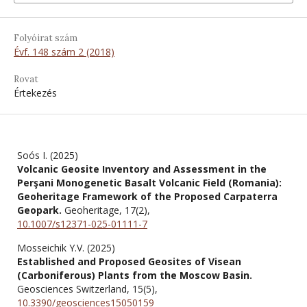
Folyóirat szám
Évf. 148 szám 2 (2018)
Rovat
Értekezés
Soós I. (2025)
Volcanic Geosite Inventory and Assessment in the
Perşani Monogenetic Basalt Volcanic Field (Romania):
Geoheritage Framework of the Proposed Carpaterra
Geopark.
Geoheritage,
17
(2),
10.1007/s12371-025-01111-7
Mosseichik Y.V. (2025)
Established and Proposed Geosites of Visean
(Carboniferous) Plants from the Moscow Basin.
Geosciences Switzerland,
15
(5),
10.3390/geosciences15050159