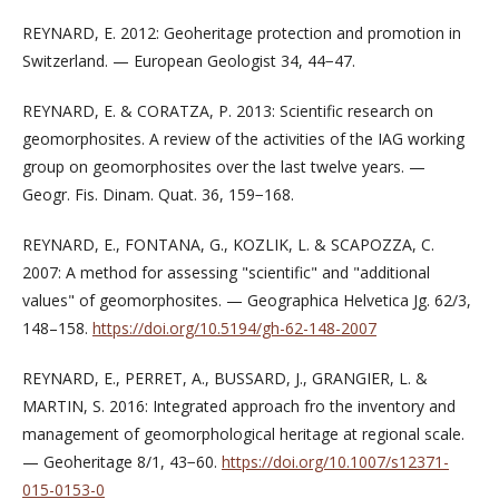
REYNARD, E. 2012: Geoheritage protection and promotion in
Switzerland. — European Geologist 34, 44−47.
REYNARD, E. & CORATZA, P. 2013: Scientific research on
geomorphosites. A review of the activities of the IAG working
group on geomorphosites over the last twelve years. —
Geogr. Fis. Dinam. Quat. 36, 159−168.
REYNARD, E., FONTANA, G., KOZLIK, L. & SCAPOZZA, C.
2007: A method for assessing "scientific" and "additional
values" of geomorphosites. — Geographica Helvetica Jg. 62/3,
148–158.
https://doi.org/10.5194/gh-62-148-2007
REYNARD, E., PERRET, A., BUSSARD, J., GRANGIER, L. &
MARTIN, S. 2016: Integrated approach fro the inventory and
management of geomorphological heritage at regional scale.
— Geoheritage 8/1, 43−60.
https://doi.org/10.1007/s12371-
015-0153-0