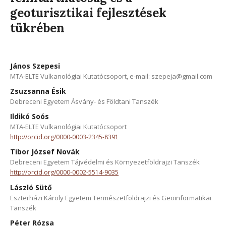
geoturisztikai fejlesztések
tükrében
János Szepesi
MTA-ELTE Vulkanológiai Kutatócsoport, e-mail: szepeja@gmail.com
Zsuzsanna Ésik
Debreceni Egyetem Ásvány- és Földtani Tanszék
Ildikó Soós
MTA-ELTE Vulkanológiai Kutatócsoport
http://orcid.org/0000-0003-2345-8391
Tibor József Novák
Debreceni Egyetem Tájvédelmi és Környezetföldrajzi Tanszék
http://orcid.org/0000-0002-5514-9035
László Sütő
Eszterházi Károly Egyetem Természetföldrajzi és Geoinformatikai
Tanszék
Péter Rózsa