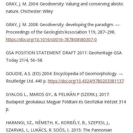
GRAY, J. M. 2004: Geodiversity: Valuing and conserving abiotic
nature. Chichester: Wiley
GRAY, J. M. 2008: Geodiversity: developing the paradigm. —
Proceedings of the Geologists’Association 119, 287−298.
https://doi.org/10.1016/s0016-7878(08)80307-0
GSA POSITION STATEMENT DRAFT 2011: Geoheritage GSA
Today 21/4, 56−58.
GOUDIE, A.S. (ED) 2004: Encyclopedia of Geomorphology. —
Routledge Ltd. 440 p.
https://doi.org/10.4324/9780203381137
GYALOG L., MAROS GY., & PELIKÁN P (SZERK.). 2017:
Budapest geokalauz Magyar Földtani és Geofizikai Intézet 314
p.
HARANGI, SZ., NÉMETH, K., KORBÉLY, B., SZEPESI, J.,
SZARVAS, I., LUKÁCS, R. SOÓS, I.. 2015: The Pannonian