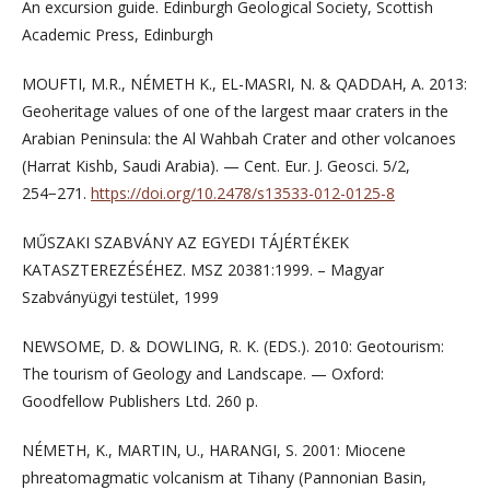
An excursion guide. Edinburgh Geological Society, Scottish
Academic Press, Edinburgh
MOUFTI, M.R., NÉMETH K., EL-MASRI, N. & QADDAH, A. 2013:
Geoheritage values of one of the largest maar craters in the
Arabian Peninsula: the Al Wahbah Crater and other volcanoes
(Harrat Kishb, Saudi Arabia). — Cent. Eur. J. Geosci. 5/2,
254−271.
https://doi.org/10.2478/s13533-012-0125-8
MŰSZAKI SZABVÁNY AZ EGYEDI TÁJÉRTÉKEK
KATASZTEREZÉSÉHEZ. MSZ 20381:1999. – Magyar
Szabványügyi testület, 1999
NEWSOME, D. & DOWLING, R. K. (EDS.). 2010: Geotourism:
The tourism of Geology and Landscape. — Oxford:
Goodfellow Publishers Ltd. 260 p.
NÉMETH, K., MARTIN, U., HARANGI, S. 2001: Miocene
phreatomagmatic volcanism at Tihany (Pannonian Basin,