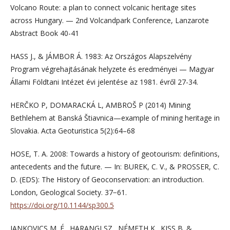
Volcano Route: a plan to connect volcanic heritage sites
across Hungary. — 2nd Volcandpark Conference, Lanzarote
Abstract Book 40-41
HASS J., & JÁMBOR Á. 1983: Az Országos Alapszelvény
Program végrehajtásának helyzete és eredményei — Magyar
Állami Földtani Intézet évi jelentése az 1981. évről 27-34.
HERČKO P, DOMARACKÁ L, AMBROŠ P (2014) Mining
Bethlehem at Banská Štiavnica—example of mining heritage in
Slovakia. Acta Geoturistica 5(2):64–68
HOSE, T. A. 2008: Towards a history of geotourism: definitions,
antecedents and the future. — In: BUREK, C. V., & PROSSER, C.
D. (EDS): The History of Geoconservation: an introduction.
London, Geological Society. 37−61.
https://doi.org/10.1144/sp300.5
JANKOVICS M. É., HARANGI SZ., NÉMETH K., KISS B. &