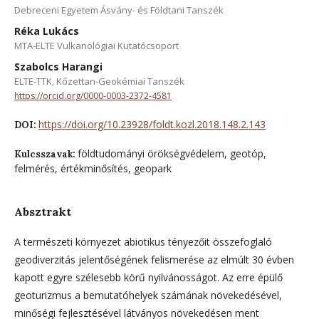
Debreceni Egyetem Ásvány- és Földtani Tanszék
Réka Lukács
MTA-ELTE Vulkanológiai Kutatócsoport
Szabolcs Harangi
ELTE-TTK, Kőzettan-Geokémiai Tanszék
https://orcid.org/0000-0003-2372-4581
https://doi.org/10.23928/foldt.kozl.2018.148.2.143
DOI:
földtudományi örökségvédelem, geotóp,
Kulcsszavak:
felmérés, értékminősítés, geopark
Absztrakt
A természeti környezet abiotikus tényezőit összefoglaló
geodiverzitás jelentőségének felismerése az elmúlt 30 évben
kapott egyre szélesebb körű nyilvánosságot. Az erre épülő
geoturizmus a bemutatóhelyek számának növekedésével,
minőségi fejlesztésével látványos növekedésen ment