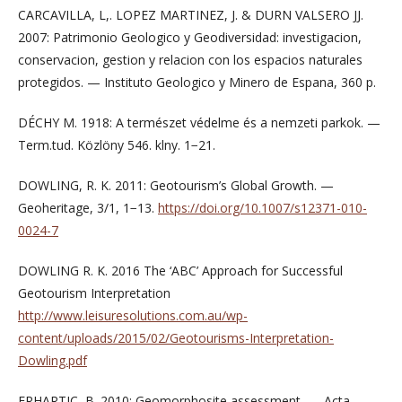
CARCAVILLA, L,. LOPEZ MARTINEZ, J. & DURN VALSERO JJ.
2007: Patrimonio Geologico y Geodiversidad: investigacion,
conservacion, gestion y relacion con los espacios naturales
protegidos. — Instituto Geologico y Minero de Espana, 360 p.
DÉCHY M. 1918: A természet védelme és a nemzeti parkok. —
Term.tud. Közlöny 546. klny. 1−21.
DOWLING, R. K. 2011: Geotourism’s Global Growth. —
Geoheritage, 3/1, 1−13.
https://doi.org/10.1007/s12371-010-
0024-7
DOWLING R. K. 2016 The ‘ABC’ Approach for Successful
Geotourism Interpretation
http://www.leisuresolutions.com.au/wp-
content/uploads/2015/02/Geotourisms-Interpretation-
Dowling.pdf
ERHARTIC, B. 2010: Geomorphosite assessment. — Acta