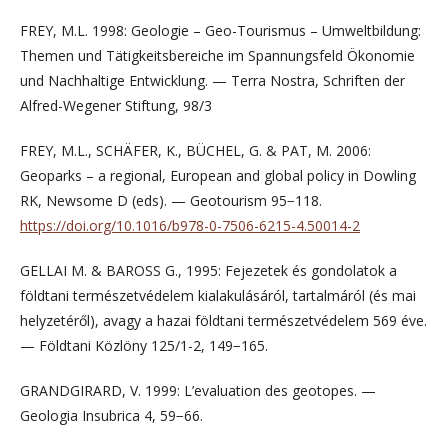
FREY, M.L. 1998: Geologie – Geo-Tourismus – Umweltbildung:
Themen und Tätigkeitsbereiche im Spannungsfeld Ökonomie
und Nachhaltige Entwicklung. — Terra Nostra, Schriften der
Alfred-Wegener Stiftung, 98/3
FREY, M.L., SCHÄFER, K., BÜCHEL, G. & PAT, M. 2006:
Geoparks – a regional, European and global policy in Dowling
RK, Newsome D (eds). — Geotourism 95−118.
https://doi.org/10.1016/b978-0-7506-6215-4.50014-2
GELLAI M. & BAROSS G., 1995: Fejezetek és gondolatok a
földtani természetvédelem kialakulásáról, tartalmáról (és mai
helyzetéről), avagy a hazai földtani természetvédelem 569 éve.
— Földtani Közlöny 125/1-2, 149−165.
GRANDGIRARD, V. 1999: L’evaluation des geotopes. —
Geologia Insubrica 4, 59−66.