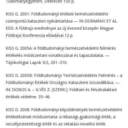
Tudományegyetem, Debrecen 150 p.
KISS G. 2001: Földtudományi értékek természetvédelmi
szempontú kataszteri nyilvántartása — IN DORMÁNY ET AL
EDS: A földrajz eredményei az új évezred közepén Magyar
Földrajzi Konferencia előadásai 12 p.
KISS G. 2005A: A földtudományi természetvédelmi felmérés
értékelés-módszertani vonatkozásai és tapasztalatai. —
Tájökológiai Lapok 3/2, 201−210.
KISS G. 2005B: Földtudományi Természetvédelmi Felmérés – a
Földtudományi Értékek Országos Katasztere összeállítása. —
IN: DOBOS A. – ILYÉS Z. (SZERK.): Földtani és felszínalaktani
értékek védelme. 35−46.
KISS G. 2008: Földtudományi képződmények természetvédelmi
értékelésének módszertana: a ritkasági-gyakorisági érték, a
veszélyeztetettségi érték és az oktatási-nevelési érték