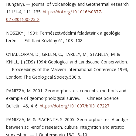
Hungary). — Journal of Volcanology and Geothermal Research
111/1-4, 111−135.
https://doi.org/10.1016/s0377-
0273(01)00223-2
NOSZKY J. 1931: Természetvédelmi feladataink a geológia
terén. — Földtani Közlöny 61, 103−108.
O’HALLORAN, D., GREEN, C., HARLEY, M., STANLEY, M. &
KNILL, J. (EDS) 1994: Geological and Landscape Conservation.
— Proceedings of the Malvern International Conference 1993,
London: The Geological Society.530 p.
PANIZZA, M. 2001: Geomorphosites: concepts, methods and
example of geomorphological survey. — Chinese Science
Bulletin, 46, 4−6.
https://doi.org/10.1007/bf03187227
PANIZZA, M. & PIACENTE, S. 2005: Geomorphosites: A bridge
between sci¬entific research, cultural integration and artistic
suggestion. — Il Quater¬nario 18/1, 3–10.