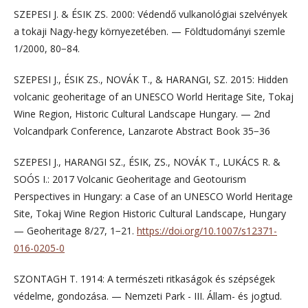
SZEPESI J. & ÉSIK ZS. 2000: Védendő vulkanológiai szelvények
a tokaji Nagy-hegy környezetében. — Földtudományi szemle
1/2000, 80−84.
SZEPESI J., ÉSIK ZS., NOVÁK T., & HARANGI, SZ. 2015: Hidden
volcanic geoheritage of an UNESCO World Heritage Site, Tokaj
Wine Region, Historic Cultural Landscape Hungary. — 2nd
Volcandpark Conference, Lanzarote Abstract Book 35−36
SZEPESI J., HARANGI SZ., ÉSIK, ZS., NOVÁK T., LUKÁCS R. &
SOÓS I.: 2017 Volcanic Geoheritage and Geotourism
Perspectives in Hungary: a Case of an UNESCO World Heritage
Site, Tokaj Wine Region Historic Cultural Landscape, Hungary
— Geoheritage 8/27, 1−21.
https://doi.org/10.1007/s12371-
016-0205-0
SZONTAGH T. 1914: A természeti ritkaságok és szépségek
védelme, gondozása. — Nemzeti Park - III. Állam- és jogtud.