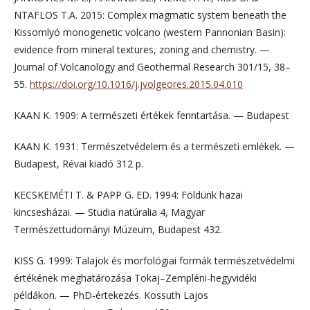
NTAFLOS T.A. 2015: Complex magmatic system beneath the
Kissomlyó monogenetic volcano (western Pannonian Basin):
evidence from mineral textures, zoning and chemistry. —
Journal of Volcanology and Geothermal Research 301/15, 38–
55.
https://doi.org/10.1016/j.jvolgeores.2015.04.010
KAAN K. 1909: A természeti értékek fenntartása. — Budapest
KAAN K. 1931: Természetvédelem és a természeti emlékek. —
Budapest, Révai kiadó 312 p.
KECSKEMÉTI T. & PAPP G. ED. 1994: Földünk hazai
kincsesházai. — Studia natúralia 4, Magyar
Természettudományi Múzeum, Budapest 432.
KISS G. 1999: Talajok és morfológiai formák természetvédelmi
értékének meghatározása Tokaj–Zempléni-hegyvidéki
példákon. — PhD-értekezés. Kossuth Lajos