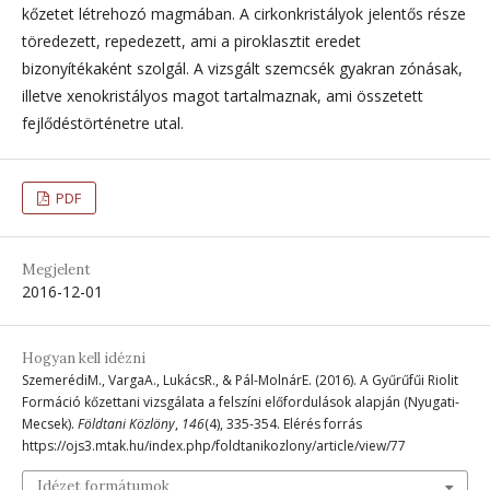
kőzetet létrehozó magmában. A cirkonkristályok jelentős része
töredezett, repedezett, ami a piroklasztit eredet
bizonyítékaként szolgál. A vizsgált szemcsék gyakran zónásak,
illetve xenokristályos magot tartalmaznak, ami összetett
fejlődéstörténetre utal.
PDF
Megjelent
2016-12-01
Hogyan kell idézni
SzemerédiM., VargaA., LukácsR., & Pál-MolnárE. (2016). A Gyűrűfűi Riolit
Formáció kőzettani vizsgálata a felszíni előfordulások alapján (Nyugati-
Mecsek).
Földtani Közlöny
,
146
(4), 335-354. Elérés forrás
https://ojs3.mtak.hu/index.php/foldtanikozlony/article/view/77
Idézet formátumok