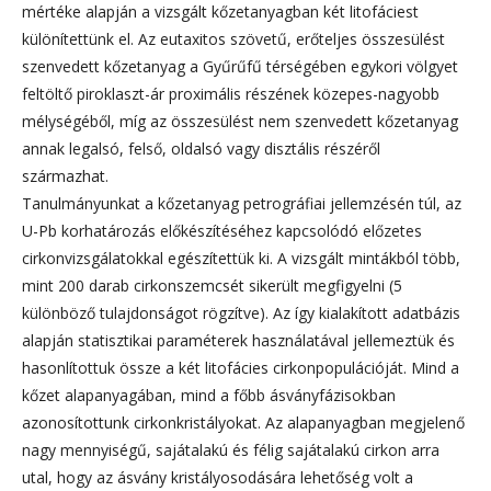
mértéke alapján a vizsgált kőzetanyagban két litofáciest
különítettünk el. Az eutaxitos szövetű, erőteljes összesülést
szenvedett kőzetanyag a Gyűrűfű térségében egykori völgyet
feltöltő piroklaszt-ár proximális részének közepes-nagyobb
mélységéből, míg az összesülést nem szenvedett kőzetanyag
annak legalsó, felső, oldalsó vagy disztális részéről
származhat.
Tanulmányunkat a kőzetanyag petrográfiai jellemzésén túl, az
U-Pb korhatározás előkészítéséhez kapcsolódó előzetes
cirkonvizsgálatokkal egészítettük ki. A vizsgált mintákból több,
mint 200 darab cirkonszemcsét sikerült megfigyelni (5
különböző tulajdonságot rögzítve). Az így kialakított adatbázis
alapján statisztikai paraméterek használatával jellemeztük és
hasonlítottuk össze a két litofácies cirkonpopulációját. Mind a
kőzet alapanyagában, mind a főbb ásványfázisokban
azonosítottunk cirkonkristályokat. Az alapanyagban megjelenő
nagy mennyiségű, sajátalakú és félig sajátalakú cirkon arra
utal, hogy az ásvány kristályosodására lehetőség volt a