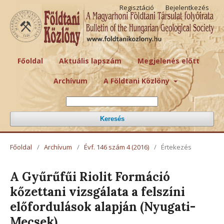
Regisztáció
Bejelentkezés
Főoldal
Aktuális lapszám
Megjelenés előtt
Archívum
A Földtani Közlöny
Keresés
Főoldal
/
Archívum
/
Évf. 146 szám 4 (2016)
/
Értekezés
A Gyűrűfűi Riolit Formáció
kőzettani vizsgálata a felszíni
előfordulások alapján (Nyugati-
Mecsek)