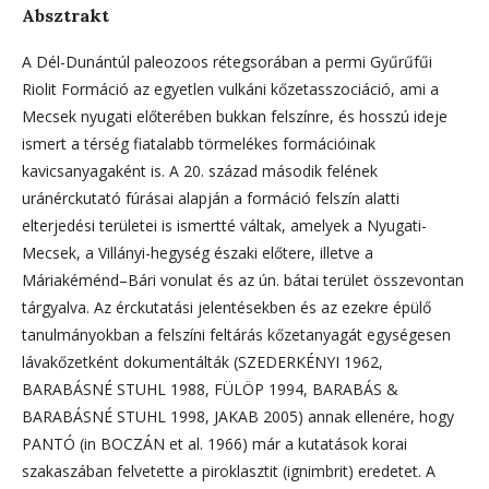
Absztrakt
A Dél-Dunántúl paleozoos rétegsorában a permi Gyűrűfűi
Riolit Formáció az egyetlen vulkáni kőzetasszociáció, ami a
Mecsek nyugati előterében bukkan felszínre, és hosszú ideje
ismert a térség fiatalabb törmelékes formációinak
kavicsanyagaként is. A 20. század második felének
uránérckutató fúrásai alapján a formáció felszín alatti
elterjedési területei is ismertté váltak, amelyek a Nyugati-
Mecsek, a Villányi-hegység északi előtere, illetve a
Máriakéménd–Bári vonulat és az ún. bátai terület összevontan
tárgyalva. Az érckutatási jelentésekben és az ezekre épülő
tanulmányokban a felszíni feltárás kőzetanyagát egységesen
lávakőzetként dokumentálták (SZEDERKÉNYI 1962,
BARABÁSNÉ STUHL 1988, FÜLÖP 1994, BARABÁS &
BARABÁSNÉ STUHL 1998, JAKAB 2005) annak ellenére, hogy
PANTÓ (in BOCZÁN et al. 1966) már a kutatások korai
szakaszában felvetette a piroklasztit (ignimbrit) eredetet. A