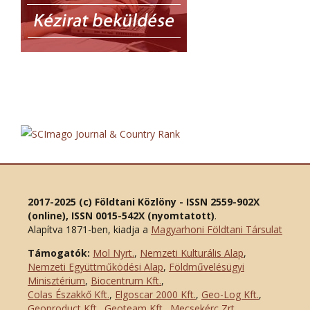
2017-2025 (c) Földtani Közlöny - ISSN 2559-902X
(online), ISSN 0015-542X (nyomtatott)
.
Alapítva 1871-ben, kiadja a
Magyarhoni Földtani Társulat
Támogatók:
Mol Nyrt.
,
Nemzeti Kulturális Alap
,
Nemzeti Együttműködési Alap
,
Földművelésügyi
Minisztérium
,
Biocentrum Kft.
,
Colas Északkő Kft
.
,
Elgoscar 2000 Kft
.
,
Geo-Log Kft.
,
Geoproduct Kft.
,
Geoteam Kft.
,
Mecsekérc Zrt.
,