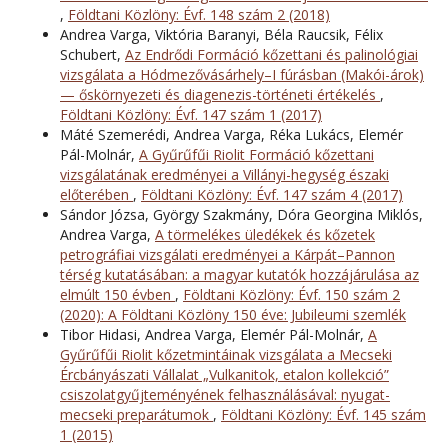
,
Földtani Közlöny: Évf. 148 szám 2 (2018)
Andrea Varga, Viktória Baranyi, Béla Raucsik, Félix
Schubert,
Az Endrődi Formáció kőzettani és palinológiai
vizsgálata a Hódmezővásárhely–I fúrásban (Makói-árok)
— őskörnyezeti és diagenezis-történeti értékelés
,
Földtani Közlöny: Évf. 147 szám 1 (2017)
Máté Szemerédi, Andrea Varga, Réka Lukács, Elemér
Pál-Molnár,
A Gyűrűfűi Riolit Formáció kőzettani
vizsgálatának eredményei a Villányi-hegység északi
előterében
,
Földtani Közlöny: Évf. 147 szám 4 (2017)
Sándor Józsa, György Szakmány, Dóra Georgina Miklós,
Andrea Varga,
A törmelékes üledékek és kőzetek
petrográfiai vizsgálati eredményei a Kárpát–Pannon
térség kutatásában: a magyar kutatók hozzájárulása az
elmúlt 150 évben
,
Földtani Közlöny: Évf. 150 szám 2
(2020): A Földtani Közlöny 150 éve: Jubileumi szemlék
Tibor Hidasi, Andrea Varga, Elemér Pál-Molnár,
A
Gyűrűfűi Riolit kőzetmintáinak vizsgálata a Mecseki
Ércbányászati Vállalat „Vulkanitok, etalon kollekció”
csiszolatgyűjteményének felhasználásával: nyugat-
mecseki preparátumok
,
Földtani Közlöny: Évf. 145 szám
1 (2015)