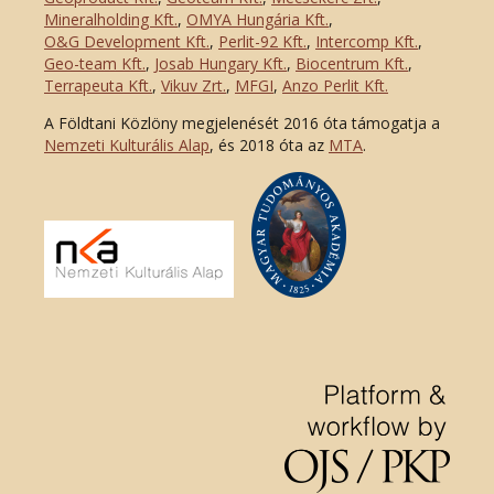
Mineralholding Kft.
,
OMYA Hungária Kft.
,
O&G Development Kft
.
,
Perlit-92 Kft.
,
Intercomp Kft.
,
Geo-team Kft.
,
Josab Hungary Kft.
,
Biocentrum Kft.
,
Terrapeuta Kft.
,
Vikuv Zrt.
,
MFGI
,
Anzo Perlit Kft.
A Földtani Közlöny megjelenését 2016 óta támogatja a
Nemzeti Kulturális Alap
, és 2018 óta az
MTA
.