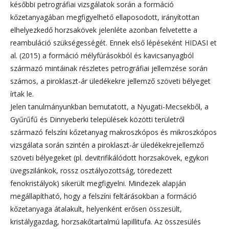
későbbi petrográfiai vizsgálatok során a formáció
kőzetanyagában megfigyelhető ellaposodott, irányítottan
elhelyezkedő horzsakövek jelenléte azonban felvetette a
reambuláció szükségességét. Ennek első lépéseként HIDASI et
al. (2015) a formáció mélyfúrásokból és kavicsanyagból
származó mintáinak részletes petrográfiai jellemzése során
számos, a piroklaszt-ár üledékekre jellemző szöveti bélyeget
írtak le.
Jelen tanulmányunkban bemutatott, a Nyugati-Mecsekből, a
Gyűrűfű és Dinnyeberki települések közötti területről
származó felszíni kőzetanyag makroszkópos és mikroszkópos
vizsgálata során szintén a piroklaszt-ár üledékekrejellemző
szöveti bélyegeket (pl. devitrifikálódott horzsakövek, egykori
üvegszilánkok, rossz osztályozottság, töredezett
fenokristályok) sikerült megfigyelni. Mindezek alapján
megállapítható, hogy a felszíni feltárásokban a formáció
kőzetanyaga átalakult, helyenként erősen összesült,
kristálygazdag, horzsakőtartalmú lapillitufa. Az összesülés