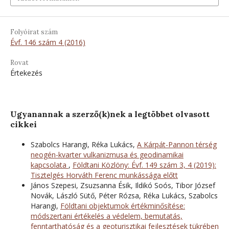
Folyóirat szám
Évf. 146 szám 4 (2016)
Rovat
Értekezés
Ugyanannak a szerző(k)nek a legtöbbet olvasott
cikkei
Szabolcs Harangi, Réka Lukács,
A Kárpát-Pannon térség
neogén-kvarter vulkanizmusa és geodinamikai
kapcsolata
,
Földtani Közlöny: Évf. 149 szám 3, 4 (2019):
Tisztelgés Horváth Ferenc munkássága előtt
János Szepesi, Zsuzsanna Ésik, Ildikó Soós, Tibor József
Novák, László Sütő, Péter Rózsa, Réka Lukács, Szabolcs
Harangi,
Földtani objektumok értékminősítése:
módszertani értékelés a védelem, bemutatás,
fenntarthatóság és a geoturisztikai fejlesztések tükrében