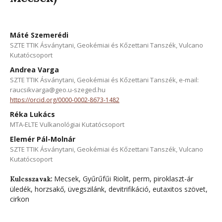
Máté Szemerédi
SZTE TTIK Ásványtani, Geokémiai és Kőzettani Tanszék, Vulcano
Kutatócsoport
Andrea Varga
SZTE TTIK Ásványtani, Geokémiai és Kőzettani Tanszék, e-mail:
raucsikvarga@geo.u-szeged.hu
https://orcid.org/0000-0002-8673-1482
Réka Lukács
MTA-ELTE Vulkanológiai Kutatócsoport
Elemér Pál-Molnár
SZTE TTIK Ásványtani, Geokémiai és Kőzettani Tanszék, Vulcano
Kutatócsoport
Mecsek, Gyűrűfűi Riolit, perm, piroklaszt-ár
Kulcsszavak:
üledék, horzsakő, üvegszilánk, devitrifikáció, eutaxitos szövet,
cirkon