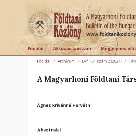
Főoldal
Aktuális lapszám
Megjelenés elő
Főoldal
/
Archívum
/
Évf. 151 szám 2 (2021)
/
Tár
A Magyarhoni Földtani Társ
Ágnes Krivánné Horváth
Absztrakt