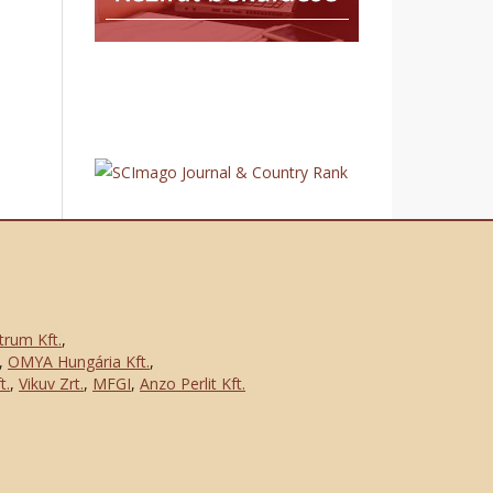
trum Kft.
,
,
OMYA Hungária Kft.
,
t.
,
Vikuv Zrt.
,
MFGI
,
Anzo Perlit Kft.