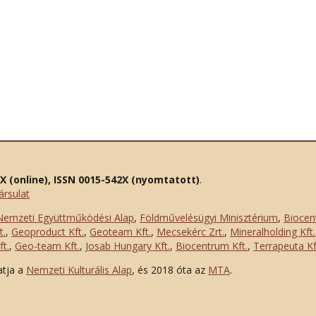
2X (online), ISSN 0015-542X (nyomtatott)
.
ársulat
Nemzeti Együttműködési Alap
,
Földművelésügyi Minisztérium
,
Biocen
t.
,
Geoproduct Kft.
,
Geoteam Kft.
,
Mecsekérc Zrt.
,
Mineralholding Kft.
t.
,
Geo-team Kft.
,
Josab Hungary Kft.
,
Biocentrum Kft.
,
Terrapeuta Kf
atja a
Nemzeti Kulturális Alap
, és 2018 óta az
MTA
.