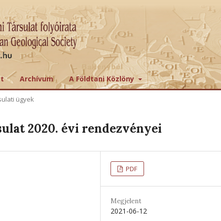
tt
Archívum
A Földtani Közlöny
sulati ügyek
ulat 2020. évi rendezvényei
PDF
Megjelent
2021-06-12