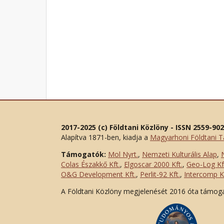
2017-2025 (c) Földtani Közlöny - ISSN 2559-90
Alapítva 1871-ben, kiadja a
Magyarhoni Földtani T
Támogatók:
Mol Nyrt.
,
Nemzeti Kulturális Alap
,
Colas Északkő Kft
.
,
Elgoscar 2000 Kft
.
,
Geo-Log Kf
O&G Development Kft
.
,
Perlit-92 Kft.
,
Intercomp Kf
A Földtani Közlöny megjelenését 2016 óta támog