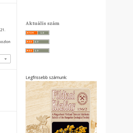
Aktuális szám
221.
ikozlon
Legfrissebb számunk: