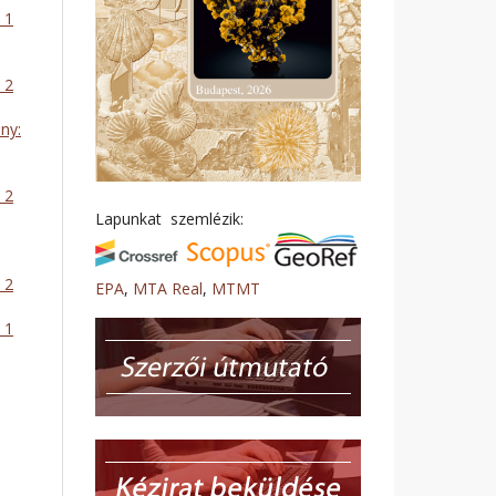
 1
 2
ny:
 2
Lapunkat szemlézik:
 2
EPA
,
MTA Real
,
MTMT
 1