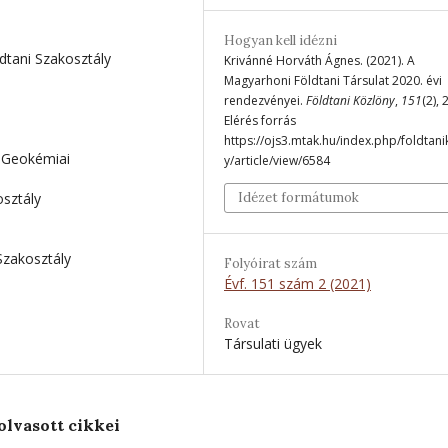
Hogyan kell idézni
ldtani Szakosztály
Krivánné Horváth Ágnes. (2021). A
Magyarhoni Földtani Társulat 2020. évi
rendezvényei.
Földtani Közlöny
,
151
(2), 
Elérés forrás
https://ojs3.mtak.hu/index.php/foldtan
i-Geokémiai
y/article/view/6584
sztály
Idézet formátumok
zakosztály
Folyóirat szám
Évf. 151 szám 2 (2021)
Rovat
Társulati ügyek
olvasott cikkei