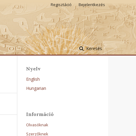
Regisztáció
Bejelentkezés
Keresés
Nyelv
English
Hungarian
Információ
Olvasóknak
Szerzőknek