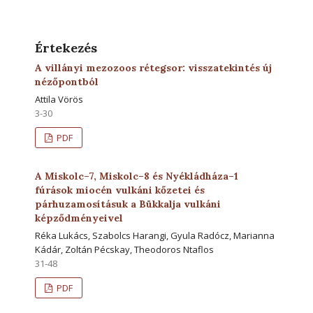
Értekezés
A villányi mezozoos rétegsor: visszatekintés új
nézőpontból
Attila Vörös
3-30
PDF
A Miskolc–7, Miskolc–8 és Nyékládháza–1
fúrások miocén vulkáni kőzetei és
párhuzamosításuk a Bükkalja vulkáni
képződményeivel
Réka Lukács, Szabolcs Harangi, Gyula Radócz, Marianna
Kádár, Zoltán Pécskay, Theodoros Ntaflos
31-48
PDF