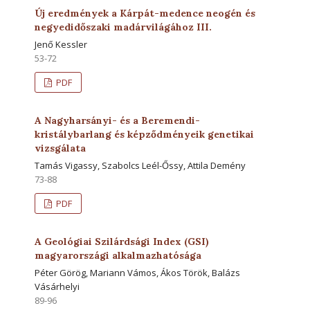
Új eredmények a Kárpát-medence neogén és
negyedidőszaki madárvilágához III.
Jenő Kessler
53-72
PDF
A Nagyharsányi- és a Beremendi-
kristálybarlang és képződményeik genetikai
vizsgálata
Tamás Vigassy, Szabolcs Leél-Őssy, Attila Demény
73-88
PDF
A Geológiai Szilárdsági Index (GSI)
magyarországi alkalmazhatósága
Péter Görög, Mariann Vámos, Ákos Török, Balázs
Vásárhelyi
89-96