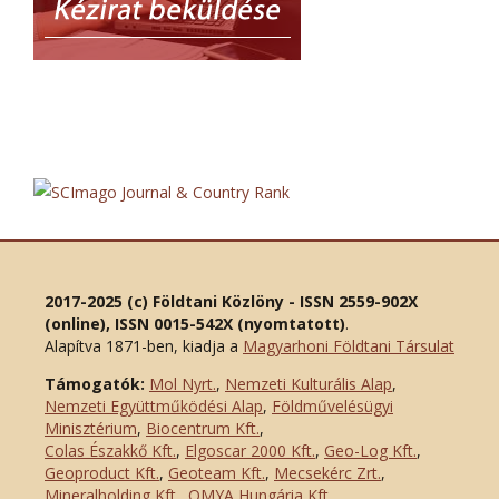
2017-2025 (c) Földtani Közlöny - ISSN 2559-902X
(online), ISSN 0015-542X (nyomtatott)
.
Alapítva 1871-ben, kiadja a
Magyarhoni Földtani Társulat
Támogatók:
Mol Nyrt.
,
Nemzeti Kulturális Alap
,
Nemzeti Együttműködési Alap
,
Földművelésügyi
Minisztérium
,
Biocentrum Kft.
,
Colas Északkő Kft
.
,
Elgoscar 2000 Kft
.
,
Geo-Log Kft.
,
Geoproduct Kft.
,
Geoteam Kft.
,
Mecsekérc Zrt.
,
Mineralholding Kft.
,
OMYA Hungária Kft.
,