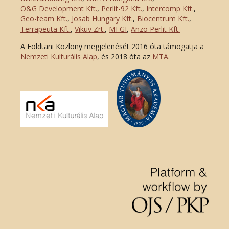
O&G Development Kft
.
,
Perlit-92 Kft.
,
Intercomp Kft.
,
Geo-team Kft.
,
Josab Hungary Kft.
,
Biocentrum Kft.
,
Terrapeuta Kft.
,
Vikuv Zrt.
,
MFGI
,
Anzo Perlit Kft.
A Földtani Közlöny megjelenését 2016 óta támogatja a
Nemzeti Kulturális Alap
, és 2018 óta az
MTA
.