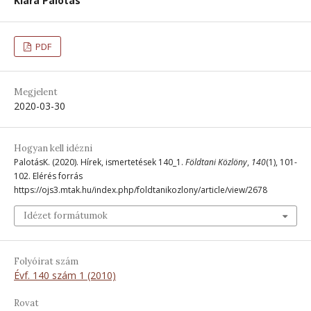
Klára Palotás
PDF
Megjelent
2020-03-30
Hogyan kell idézni
PalotásK. (2020). Hírek, ismertetések 140_1.
Földtani Közlöny
,
140
(1), 101-
102. Elérés forrás
https://ojs3.mtak.hu/index.php/foldtanikozlony/article/view/2678
Idézet formátumok
Folyóirat szám
Évf. 140 szám 1 (2010)
Rovat