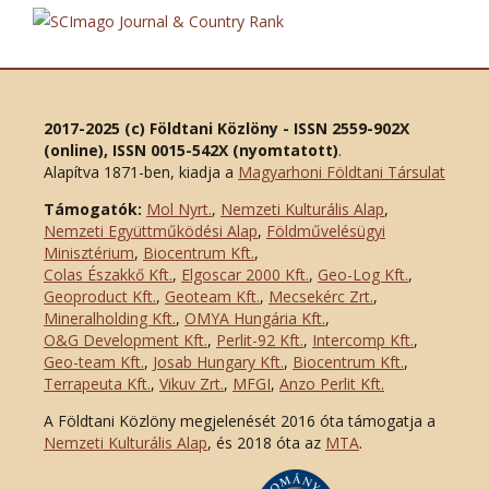
2017-2025 (c) Földtani Közlöny - ISSN 2559-902X
(online), ISSN 0015-542X (nyomtatott)
.
Alapítva 1871-ben, kiadja a
Magyarhoni Földtani Társulat
Támogatók:
Mol Nyrt.
,
Nemzeti Kulturális Alap
,
Nemzeti Együttműködési Alap
,
Földművelésügyi
Minisztérium
,
Biocentrum Kft.
,
Colas Északkő Kft
.
,
Elgoscar 2000 Kft
.
,
Geo-Log Kft.
,
Geoproduct Kft.
,
Geoteam Kft.
,
Mecsekérc Zrt.
,
Mineralholding Kft.
,
OMYA Hungária Kft.
,
O&G Development Kft
.
,
Perlit-92 Kft.
,
Intercomp Kft.
,
Geo-team Kft.
,
Josab Hungary Kft.
,
Biocentrum Kft.
,
Terrapeuta Kft.
,
Vikuv Zrt.
,
MFGI
,
Anzo Perlit Kft.
A Földtani Közlöny megjelenését 2016 óta támogatja a
Nemzeti Kulturális Alap
, és 2018 óta az
MTA
.