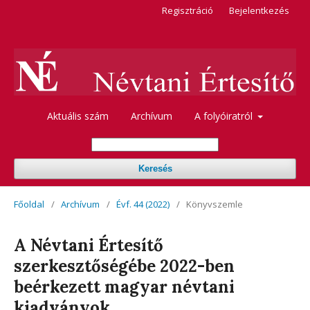
Regisztráció
Bejelentkezés
Aktuális szám
Archívum
A folyóiratról
Keresés
Főoldal
/
Archívum
/
Évf. 44 (2022)
/
Könyvszemle
A Névtani Értesítő
szerkesztőségébe 2022-ben
beérkezett magyar névtani
kiadványok