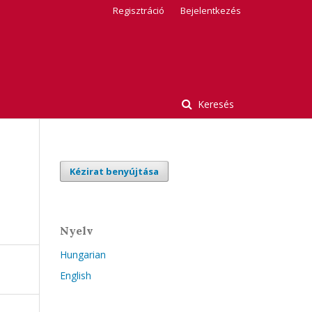
Regisztráció
Bejelentkezés
Keresés
Kézirat benyújtása
Nyelv
Hungarian
English