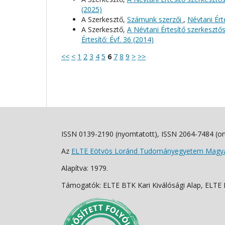
(2025)
A Szerkesztő,
Számunk szerzői
,
Névtani Érte
A Szerkesztő,
A Névtani Értesítő szerkeszt
Értesítő: Évf. 36 (2014)
<<
<
1
2
3
4
5
6
7
8
9
>
>>
ISSN 0139-2190 (nyomtatott), ISSN 2064-7484 (on
Az
ELTE Eötvös Loránd Tudományegyetem Magyar
Alapítva: 1979.
Támogatók: ELTE BTK Kari Kiválósági Alap, ELTE Fo