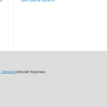
Open Journal Systems
 Társaság
lektorált folyóirata.