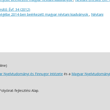
sítő: Évf. 34 (2012)
őségébe 2014-ben beérkezett magyar névtani kiadványok
,
Névtani
line)
 Nyelvtudományi és Finnugor Intézete
és a
Magyar Nyelvtudományi
lyóirat-fejlesztési Alap.