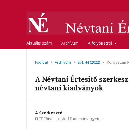
Aktuális szám
Archívum
A folyóiratról
Főoldal
/
Archívum
/
Évf. 44 (2022)
/
Könyvszeml
A Névtani Értesítő szerkes
névtani kiadványok
A Szerkesztő
ELTE Eötvös Loránd Tudományegyetem