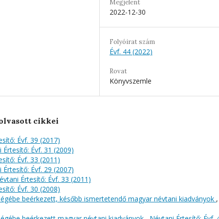
Megjelent
2022-12-30
Folyóirat szám
Évf. 44 (2022)
Rovat
Könyvszemle
olvasott cikkei
sítő: Évf. 39 (2017)
 Értesítő: Évf. 31 (2009)
sítő: Évf. 33 (2011)
 Értesítő: Évf. 29 (2007)
évtani Értesítő: Évf. 33 (2011)
sítő: Évf. 30 (2008)
őségébe beérkezett, később ismertetendő magyar névtani kiadványok
,
őségébe beérkezett magyar névtani kiadványok
,
Névtani Értesítő: Évf. 