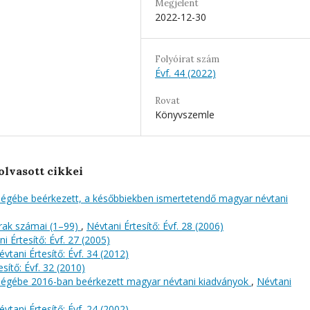
Megjelent
2022-12-30
Folyóirat szám
Évf. 44 (2022)
Rovat
Könyvszemle
olvasott cikkei
őségébe beérkezett, a későbbiekben ismertetendő magyar névtani
rak számai (1–99)
,
Névtani Értesítő: Évf. 28 (2006)
i Értesítő: Évf. 27 (2005)
évtani Értesítő: Évf. 34 (2012)
sítő: Évf. 32 (2010)
őségébe 2016-ban beérkezett magyar névtani kiadványok
,
Névtani
évtani Értesítő: Évf. 24 (2002)