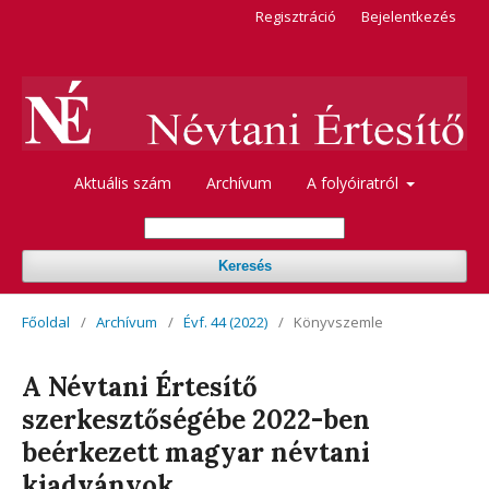
Regisztráció
Bejelentkezés
Aktuális szám
Archívum
A folyóiratról
Keresés
Főoldal
/
Archívum
/
Évf. 44 (2022)
/
Könyvszemle
A Névtani Értesítő
szerkesztőségébe 2022-ben
beérkezett magyar névtani
kiadványok