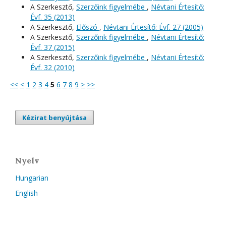
A Szerkesztő,
Szerzőink figyelmébe
,
Névtani Értesítő:
Évf. 35 (2013)
A Szerkesztő,
Előszó
,
Névtani Értesítő: Évf. 27 (2005)
A Szerkesztő,
Szerzőink figyelmébe
,
Névtani Értesítő:
Évf. 37 (2015)
A Szerkesztő,
Szerzőink figyelmébe
,
Névtani Értesítő:
Évf. 32 (2010)
<<
<
1
2
3
4
5
6
7
8
9
>
>>
Kézirat benyújtása
Nyelv
Hungarian
English