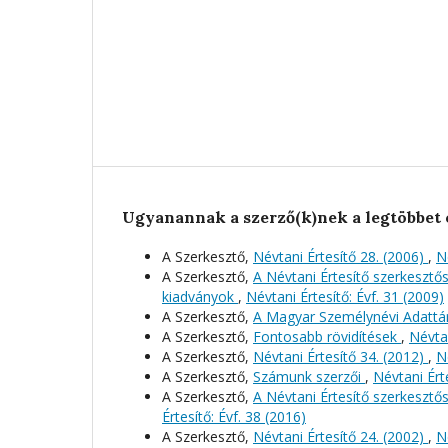
Ugyanannak a szerző(k)nek a legtöbbet 
A Szerkesztő,
Névtani Értesítő 28. (2006)
,
N
A Szerkesztő,
A Névtani Értesítő szerkeszt
kiadványok
,
Névtani Értesítő: Évf. 31 (2009)
A Szerkesztő,
A Magyar Személynévi Adattá
A Szerkesztő,
Fontosabb rövidítések
,
Névtan
A Szerkesztő,
Névtani Értesítő 34. (2012)
,
N
A Szerkesztő,
Számunk szerzői
,
Névtani Érte
A Szerkesztő,
A Névtani Értesítő szerkeszt
Értesítő: Évf. 38 (2016)
A Szerkesztő,
Névtani Értesítő 24. (2002)
,
N