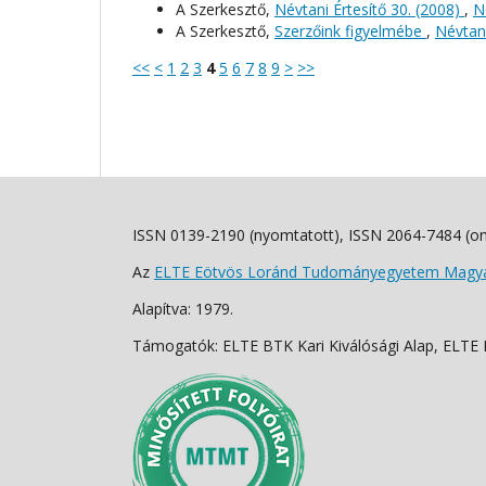
A Szerkesztő,
Névtani Értesítő 30. (2008)
,
N
A Szerkesztő,
Szerzőink figyelmébe
,
Névtani
<<
<
1
2
3
4
5
6
7
8
9
>
>>
ISSN 0139-2190 (nyomtatott), ISSN 2064-7484 (on
Az
ELTE Eötvös Loránd Tudományegyetem Magyar
Alapítva: 1979.
Támogatók: ELTE BTK Kari Kiválósági Alap, ELTE Fo