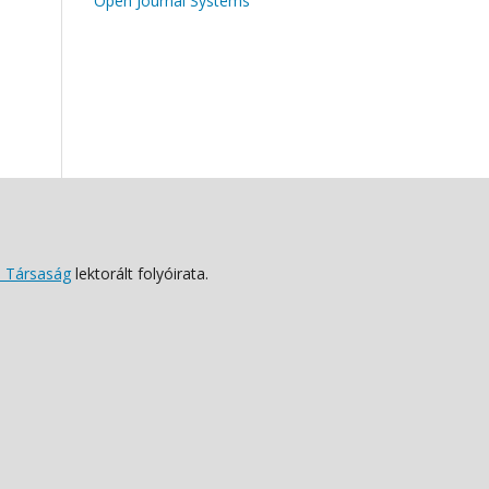
Open Journal Systems
 Társaság
lektorált folyóirata.