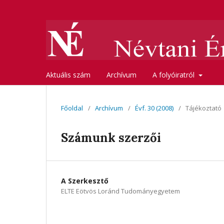
Aktuális szám
Archívum
A folyóiratról
Főoldal
/
Archívum
/
Évf. 30 (2008)
/
Tájékoztató
Számunk szerzői
A Szerkesztő
ELTE Eötvös Loránd Tudományegyetem