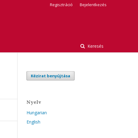
Regisztráció
Bejelentkezés
Keresés
Kézirat benyújtása
Nyelv
Hungarian
English