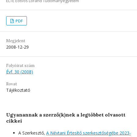
ELTE Eötvös Loránd Tudományegyetem
PDF
Megjelent
2008-12-29
Folyóirat szám
Évf. 30 (2008)
Rovat
Tájékoztató
Ugyanannak a szerző(k)nek a legtöbbet olvasott
cikkei
A Szerkesztő,
A Névtani Értesítő szerkesztőségébe 2023-