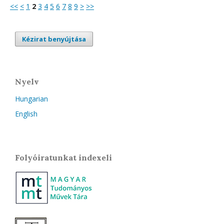
<<
<
1
2
3
4
5
6
7
8
9
>
>>
Kézirat benyújtása
Nyelv
Hungarian
English
Folyóiratunkat indexeli