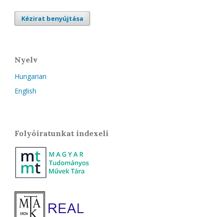
Kézirat benyújtása
Nyelv
Hungarian
English
Folyóiratunkat indexeli