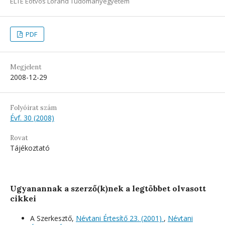
ELTE Eötvös Loránd Tudományegyetem
PDF
Megjelent
2008-12-29
Folyóirat szám
Évf. 30 (2008)
Rovat
Tájékoztató
Ugyanannak a szerző(k)nek a legtöbbet olvasott
cikkei
A Szerkesztő,
Névtani Értesítő 23. (2001)
,
Névtani