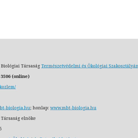
 Biológiai Társaság
Természetvédelmi és Ökológiai
Szakosztály
á
-3506 (online)
dkozlem/
t-biologia.hu
;
honlap:
www.mbt-biologia.hu
i Társaság elnöke
ő