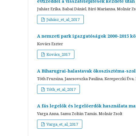
évtizeddel a visszatelepítések kezdete utá
Juhász Erika, Babai Dániel, Biró Marianna, Molnár Zso
Juhász_et_al_2017
A nemzeti park igazgatóságok 2000–2015 köz
Kovács Eszter
Kovács_2017
A Biharugrai-halastavak ökoszisztéma-szolg
Tóth Fruzsina, Jancsovszka Paulina, Kerepeczki Éva,
Tóth_et_al_2017
A fás legelők és legelőerdők használata m
Varga Anna, Samu Zoltán Tamás, Molnár Zsolt
Varga_et_al_2017