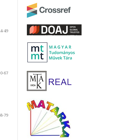
24-49
50-67
68-79