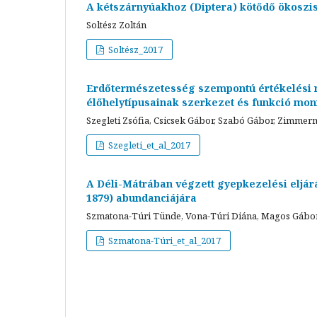
A kétszárnyúakhoz (Diptera) kötődő ökoszi
Soltész Zoltán
Soltész_2017
Erdőtermészetesség szempontú értékelési m
élőhelytípusainak szerkezet és funkció mon
Szegleti Zsófia, Csicsek Gábor, Szabó Gábor, Zimmer
Szegleti_et_al_2017
A Déli-Mátrában végzett gyepkezelési elj
1879) abundanciájára
Szmatona-Túri Tünde, Vona-Túri Diána, Magos Gábo
Szmatona-Túri_et_al_2017