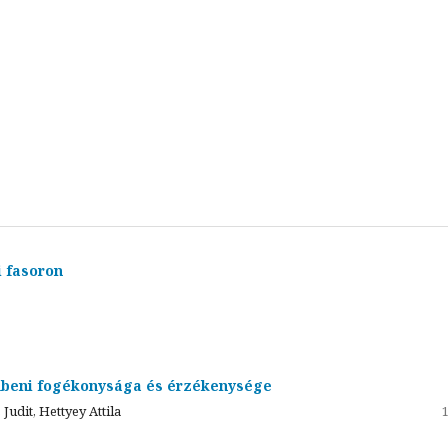
 fasoron
zembeni fogékonysága és érzékenysége
udit, Hettyey Attila