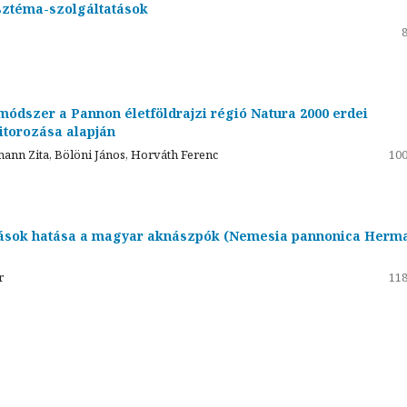
sztéma-szolgáltatások
ódszer a Pannon életföldrajzi régió Natura 2000 erdei
itorozása alapján
mann Zita, Bölöni János, Horváth Ferenc
100
árások hatása a magyar aknászpók (Nemesia pannonica Herm
r
118