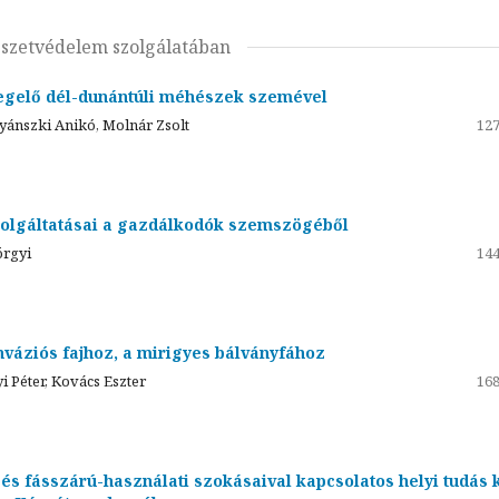
szetvédelem szolgálatában
hlegelő dél-dunántúli méhészek szemével
tyánszki Anikó, Molnár Zsolt
127
zolgáltatásai a gazdálkodók szemszögéből
örgyi
144
váziós fajhoz, a mirigyes bálványfához
 Péter, Kovács Eszter
168
 és fásszárú-használati szokásaival kapcsolatos helyi tudás 