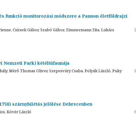
 és funkció monitorozási módszere a Pannon életföldrajzi
ienne, Csicsek Gábor, Szabó Gábor, Zimmermann Zita, Lukács
 Nemzeti Park) kétéltűfaunája
ihály, Mérő Thomas Oliver, Szepesváry Csaba, Polyák László, Puky
1758) szárnybilétás jelölése Debrecenben
jos, Kövér László