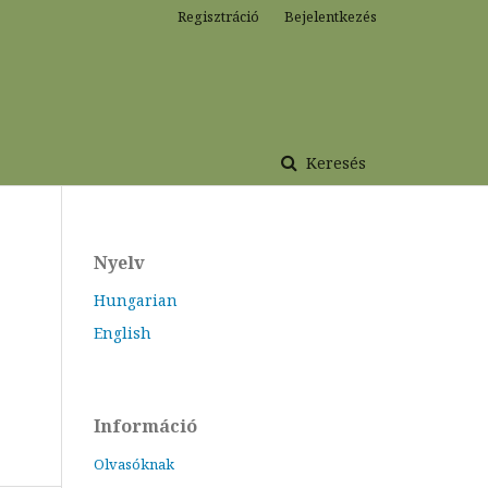
Regisztráció
Bejelentkezés
Keresés
Nyelv
Hungarian
English
Információ
Olvasóknak