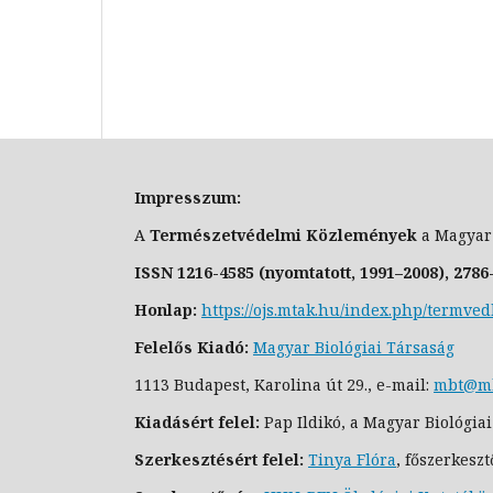
Impresszum:
A
Természetvédelmi Közlemények
a Magyar
ISSN
1216-4585 (nyomtatott, 1991–2008),
2786
Honlap:
https://ojs.mtak.hu/index.php/termve
Felelős Kiadó:
Magyar Biológiai Társaság
1113 Budapest, Karolina út 29., e-
mail:
mbt@mb
Kiadásért felel:
Pap Ildikó, a Magyar Biológia
Szerkesztésért felel:
Tinya Flóra
, főszerkeszt