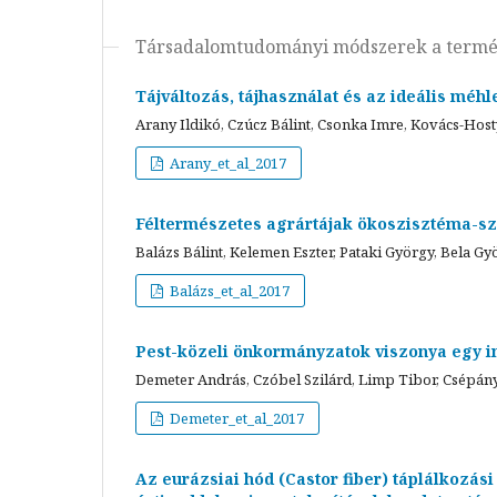
Társadalomtudományi módszerek a termé
Tájváltozás, tájhasználat és az ideális mé
Arany Ildikó, Czúcz Bálint, Csonka Imre, Kovács-Hos
Arany_et_al_2017
Féltermészetes agrártájak ökoszisztéma-s
Balázs Bálint, Kelemen Eszter, Pataki György, Bela Gy
Balázs_et_al_2017
Pest-közeli önkormányzatok viszonya egy in
Demeter András, Czóbel Szilárd, Limp Tibor, Csépányi
Demeter_et_al_2017
Az eurázsiai hód (Castor fiber) táplálkozási