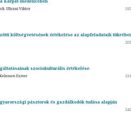
n a Kárpát-medencében
lt, Ulicsni Viktor
182
ötti költségvetésének értékelése az alapfeladataik tükrébe
201
áltatásainak szociokulturális értékelése
 Kelemen Eszter
224
agyarországi pásztorok és gazdálkodók tudása alapján
242