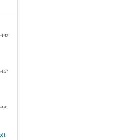
-143
-167
-181
két