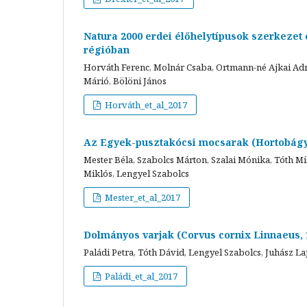
Natura 2000 erdei élőhelytípusok szerkezet
régióban
Horváth Ferenc, Molnár Csaba, Ortmann-né Ajkai Adr
Márió, Bölöni János
Horváth_et_al_2017
Az Egyek-pusztakócsi mocsarak (Hortobágyi
Mester Béla, Szabolcs Márton, Szalai Mónika, Tóth M
Miklós, Lengyel Szabolcs
Mester_et_al_2017
Dolmányos varjak (Corvus cornix Linnaeus, 
Paládi Petra, Tóth Dávid, Lengyel Szabolcs, Juhász La
Paládi_et_al_2017