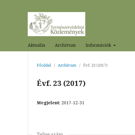
Aktuális
Archívum
Információk
Főoldal
/
Archívum
/
Évf. 23 (2017)
Évf. 23 (2017)
Megjelent:
2017-12-31
Teljes szám