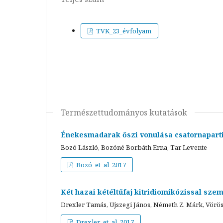
TVK_23_évfolyam
Természettudományos kutatások
Énekesmadarak őszi vonulása csatornaparti
Bozó László, Bozóné Borbáth Erna, Tar Levente
Bozó_et_al_2017
Két hazai kétéltűfaj kitridiomikózissal s
Drexler Tamás, Ujszegi János, Németh Z. Márk, Vörös J
Drexler_et_al_2017