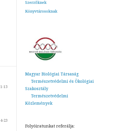
Szerzőknek
Könyvtárosoknak
Magyar Biológiai Társaság
Természetvédelmi és Ökológiai
1-13
Szakosztály
Természetvédelmi
Közlemények
14-23
Folyóiratunkat referálja: