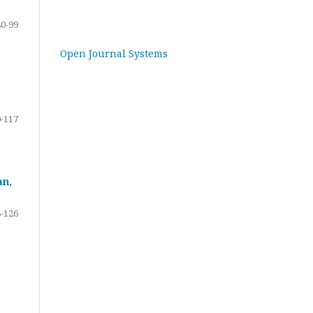
80-99
Open Journal Systems
-117
an,
-126