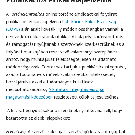
A
Történelemtanítás
online történelemdidaktikai folyóirat
publikációs etikai alapelvei a
Publikációs Etikai Bizottság
(COPE)
ajánlásait követik, ily módon összhangban vannak a
nemzetközi etikai standardokkal. Az alapelvek iránymutatást
és támogatást nyújtanak a szerzőknek, szerkesztőknek és a
folyóirat munkájában részt vevő valamennyi szereplőnek
ahhoz, hogy munkájukat felelősségteljesen és átlátható
módon végezzék. Fontosnak tartjuk a publikációs integritást,
azaz a tudományos művek szakmai-etikai hitelességét,
hozzájárulva ezzel a tudományos kutatások
megbízhatóságához,
A kutatási integritás európai
magatartási kódexében
részletezett célok teljesüléséhez.
A kézirat benyújtásakor a szerzőnek nyilatkoznia kell, hogy
betartotta az alábbi alapelveket:
Eredetiség
: A szerző csak saját szerzőségű kéziratot nyújthat