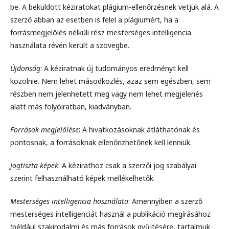
be. A beküldött kéziratokat plágium-ellenőrzésnek vetjük alá. A
szerző abban az esetben is felel a plágiumért, ha a
forrásmegjelölés nélküli rész mesterséges intelligencia
használata révén került a szövegbe.
Újdonság
: A kéziratnak új tudományos eredményt kell
közölnie. Nem lehet másodközlés, azaz sem egészben, sem
részben nem jelenhetett meg vagy nem lehet megjelenés
alatt más folyóiratban, kiadványban.
Források megjelölése
: A hivatkozásoknak átláthatónak és
pontosnak, a forrásoknak ellenőrizhetőnek kell lenniük.
Jogtiszta képek
: A kézirathoz csak a szerzői jog szabályai
szerint felhasználható képek mellékelhetők.
Mesterséges intelligencia használata
: Amennyiben a szerző
mesterséges intelligenciát használ a publikáció megírásához
(például szakirodalmi és más források gyűjtésére, tartalmuk