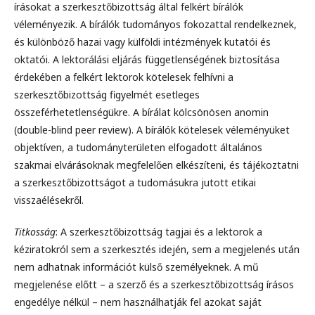
írásokat a szerkesztőbizottság által felkért bírálók
véleményezik. A bírálók tudományos fokozattal rendelkeznek,
és különböző hazai vagy külföldi intézmények kutatói és
oktatói. A lektorálási eljárás függetlenségének biztosítása
érdekében a felkért lektorok kötelesek felhívni a
szerkesztőbizottság figyelmét esetleges
összeférhetetlenségükre. A bírálat kölcsönösen anomin
(double-blind peer review). A bírálók kötelesek véleményüket
objektíven, a tudományterületen elfogadott általános
szakmai elvárásoknak megfelelően elkészíteni, és tájékoztatni
a szerkesztőbizottságot a tudomásukra jutott etikai
visszaélésekről.
Titkosság
: A szerkesztőbizottság tagjai és a lektorok a
kéziratokról sem a szerkesztés idején, sem a megjelenés után
nem adhatnak információt külső személyeknek. A mű
megjelenése előtt – a szerző és a szerkesztőbizottság írásos
engedélye nélkül – nem használhatják fel azokat saját