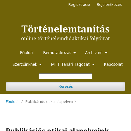
Regisztráció
Bejelentkezés
Főoldal
Bemutatkozás
Archívum
Szerzőinknek
MTT Tanári Tagozat
Kapcsolat
Keresés
Főoldal
/
Publikációs etikai alapelveink
Publikációs etikai alapelveink