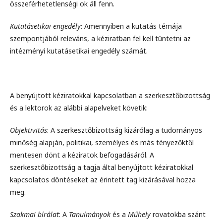
összeférhetetlenségi ok áll fenn.
Kutatásetikai engedély
: Amennyiben a kutatás témája
szempontjából releváns, a kéziratban fel kell tüntetni az
intézményi kutatásetikai engedély számát.
A benyújtott kéziratokkal kapcsolatban a szerkesztőbizottság
és a lektorok az alábbi alapelveket követik:
Objektivitás
: A szerkesztőbizottság kizárólag a tudományos
minőség alapján, politikai, személyes és más tényezőktől
mentesen dönt a kéziratok befogadásáról. A
szerkesztőbizottság a tagja által benyújtott kéziratokkal
kapcsolatos döntéseket az érintett tag kizárásával hozza
meg.
Szakmai bírálat
: A
Tanulmányok
és a
Műhely
rovatokba szánt