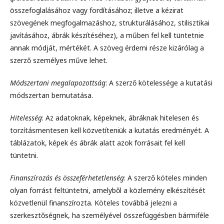
összefoglalásához vagy fordításához; illetve a kézirat
szövegének megfogalmazáshoz, strukturálásához, stilisztikai
javításához, ábrák készítéséhez), a műben fel kell tüntetnie
annak módját, mértékét. A szöveg érdemi része kizárólag a
szerző személyes műve lehet.
Módszertani megalapozottság
: A szerző kötelessége a kutatási
módszertan bemutatása.
Hitelesség
: Az adatoknak, képeknek, ábráknak hitelesen és
torzításmentesen kell közvetíteniük a kutatás eredményét. A
táblázatok, képek és ábrák alatt azok forrásait fel kell
tüntetni.
Finanszírozás és összeférhetetlenség
: A szerző köteles minden
olyan forrást feltüntetni, amelyből a közlemény elkészítését
közvetlenül finanszírozta. Köteles továbbá jelezni a
szerkesztőségnek, ha személyével összefüggésben bármiféle