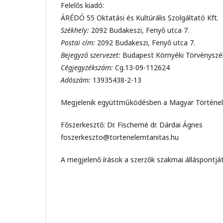
Felelős kiadó:
ÁRÉDÓ 55 Oktatási és Kultúrális Szolgáltató Kft.
Székhely:
2092 Budakeszi, Fenyő utca 7.
Postai cím:
2092 Budakeszi, Fenyő utca 7.
Bejegyző szervezet:
Budapest Környéki Törvényszé
Cégjegyzékszám:
Cg.13-09-112624
Adószám:
13935438-2-13
Megjelenik együttműködésben a Magyar Történelm
Főszerkesztő: Dr. Fischerné dr. Dárdai Ágnes
foszerkeszto@tortenelemtanitas.hu
A megjelenő írások a szerzők szakmai álláspontját