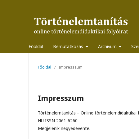
Főoldal
Bemutatkozás
Archívum
Sze
Főoldal
/
Impresszum
Impresszum
Történelemtanítás – Online történelemdidaktikai f
HU ISSN 2061-6260
Megjelenik negyedévente.