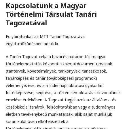
Kapcsolatunk a Magyar
Történelmi Társulat Tanári
Tagozatával
Folyóiratunkat az MTT Tanári Tagozatával
együttműködésben adjuk ki.
A Tanári Tagozat célja a hazai és határon túli magyar
történelemoktatás központi szakmai dokumentumainak
(tantervek, követelmények, tankönyvek, taneszközök,
tanárképzés és tanár továbbképzési programok)
véleményezése, és a mindennapi oktatási gyakorlat
feltérképezése, segítése, a történelemoktatás színvonalának
emelése érdekében. A Tagozat tagjai azok az általános- és
középiskolai tanárok, felsőoktatásban vagy a tudományos
életben tevékenykedő munkatársak, akik saját munkájuk
során különösen elkötelezettek a
történelemdidaktikai/módszertani ismeretek bővítése,