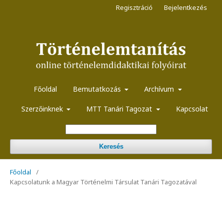
Regisztráció
Bejelentkezés
Főoldal
Bemutatkozás
Archívum
Szerzőinknek
MTT Tanári Tagozat
Kapcsolat
Keresés
Főoldal
/
Kapcsolatunk a Magyar Történelmi Társulat Tanári Tagozatával