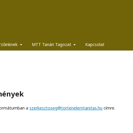
rzőinknek
MTT Tanári Tagozat
Kapcsolat
lmények
c formátumban a
szerkesztoseg@tortenelemtanitas.hu
címre.