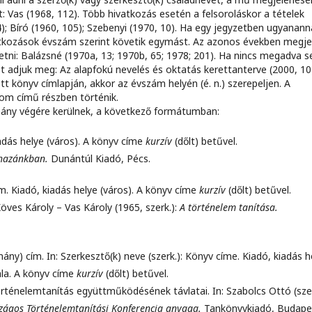
 Vas (1968, 112). Több hivatkozás esetén a felsoroláskor a tételek
); Bíró (1960, 105); Szebenyi (1970, 10). Ha egy jegyzetben ugyanann
tkozások évszám szerint követik egymást. Az azonos években megje
etni: Balázsné (1970a, 13; 1970b, 65; 1978; 201). Ha nincs megadva 
t adjuk meg: Az alapfokú nevelés és oktatás kerettanterve (2000, 10
 könyv címlapján, akkor az évszám helyén (é. n.) szerepeljen. A
dalom című részben történik.
mány végére kerülnek, a következő formátumban:
iadás helye (város). A könyv címe
kurzív
(dőlt) betűvel.
 hazánkban.
Dunántúl Kiadó, Pécs.
Cím. Kiadó, kiadás helye (város). A könyv címe
kurzív
(dőlt) betűvel.
Köves Károly – Vas Károly (1965, szerk.):
A történelem tanítása.
mány) cím. In: Szerkesztő(k) neve (szerk.): Könyv címe. Kiadó, kiadás h
ala. A könyv címe
kurzív
(dőlt) betűvel.
rténelemtanítás együttműködésének távlatai. In: Szabolcs Ottó (szer
rszágos Történelemtanítási Konferencia anyaga.
Tankönyvkiadó, Budape