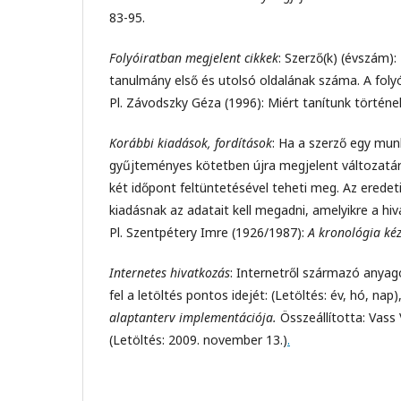
83-95.
Folyóiratban megjelent cikkek
: Szerző(k) (évszám)
tanulmány első és utolsó oldalának száma. A fol
Pl. Závodszky Géza (1996): Miért tanítunk történ
Korábbi kiadások, fordítások
: Ha a szerző egy munk
gyűjteményes kötetben újra megjelent változatára h
két időpont feltüntetésével teheti meg. Az eredet
kiadásnak az adatait kell megadni, amelyikre a hi
Pl. Szentpétery Imre (1926/1987):
A kronológia ké
Internetes hivatkozás
: Internetről származó anyag
fel a letöltés pontos idejét: (Letöltés: év, hó, n
alaptanterv implementációja.
Összeállította: Vass
(Letöltés: 2009. november 13.)
.