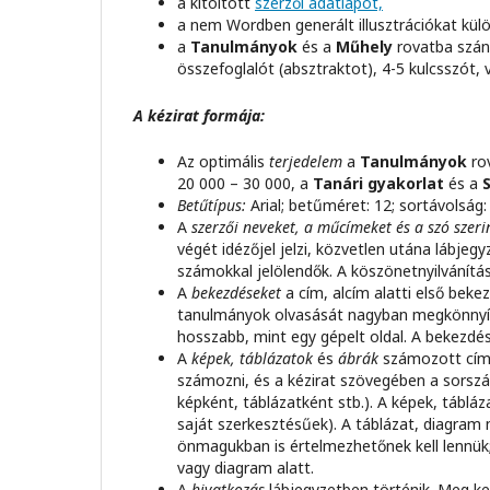
a kitöltött
szerzői adatlapot,
a nem Wordben generált illusztrációkat külön
a
Tanulmányok
és a
Műhely
rovatba szánt
összefoglalót (absztraktot), 4-5 kulcsszót, 
A kézirat formája:
Az optimális
terjedelem
a
Tanulmányok
rov
20 000 – 30 000, a
Tanári gyakorlat
és a
Betűtípus:
Arial; betűméret: 12; sortávolság:
A
szerzői neveket, a műcímeket és a szó szerin
végét idézőjel jelzi, közvetlen utána lábje
számokkal jelölendők. A köszönetnyilvánítás
A
bekezdéseket
a cím, alcím alatti első bekez
tanulmányok olvasását nagyban megkönnyít
hosszabb, mint egy gépelt oldal. A bekezdé
A
képek, táblázatok
és
ábrák
számozott címe
számozni, és a kézirat szövegében a sorszám
képként, táblázatként stb.). A képek, tábláz
saját szerkesztésűek). A táblázat, diagram
önmagukban is értelmezhetőnek kell lennük
vagy diagram alatt.
A
hivatkozás
lábjegyzetben történik. Meg ke