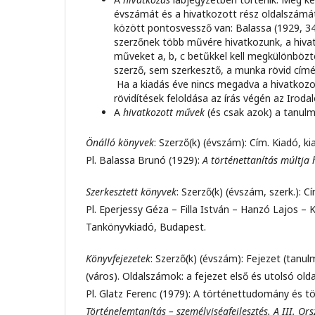
évszámát és a hivatkozott rész oldalszámát:
között pontosvessző van: Balassa (1929, 34
szerzőnek több művére hivatkozunk, a hiva
műveket a, b, c betűkkel kell megkülönbözt
szerző, sem szerkesztő, a munka rövid címé
Ha a kiadás éve nincs megadva a hivatkozott
rövidítések feloldása az írás végén az Iro
A
hivatkozott művek
(és csak azok) a tanul
Önálló könyvek
: Szerző(k) (évszám): Cím. Kiadó, k
Pl. Balassa Brunó (1929):
A történettanítás múltja
Szerkesztett könyvek
: Szerző(k) (évszám, szerk.): 
Pl. Eperjessy Géza – Filla István – Hanzó Lajos – 
Tankönyvkiadó, Budapest.
Könyvfejezetek
: Szerző(k) (évszám): Fejezet (tanul
(város). Oldalszámok: a fejezet első és utolsó old
Pl. Glatz Ferenc (1979): A történettudomány és tö
Történelemtanítás – személyiségfejlesztés. A III. O