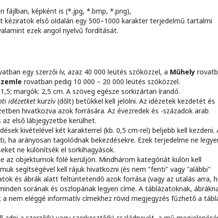
 fájlban, képként is (*.jpg, *.bmp, *.png),
 kéziratok első oldalán egy 500–1000 karakter terjedelmű tartalmi
valamint ezek angol nyelvű fordítását.
atban egy szerzői ív, azaz 40 000 leütés szóközzel, a
Műhely
rovat
Szemle
rovatban pedig 10 000 – 20 000 leütés szóközzel.
 1,5; margók: 2,5 cm. A szöveg egésze sorkizártan írandó.
ti idézetket
kurzív (dőlt) betűkkel kell jelölni. Az idézetek kezdetét és
gyzetben hivatkozva azok forrására. Az évezredek és -századok arab
 az első lábjegyzetbe kerülhet.
dések kivételével két karakterrel (kb. 0,5 cm-rel) beljebb kell kezdeni. 
i, ha arányosan tagolódnak bekezdésekre. Ezek terjedelme ne legye
seket ne különítsék el sorkihagyások.
 az objektumok fölé kerüljön. Mindhárom kategóriát külön kell
uk segítségével kell rájuk hivatkozni (és nem "fenti" vagy "alábbi"
atok és ábrák alatt feltüntetendő azok forrása (vagy az utalás arra, 
 minden sorának és oszlopának legyen címe. A táblázatoknak, ábrákn
; a nem eléggé informatív címekhez rövid megjegyzés fűzhető a tábl
ll adni a szerző(k) vagy szerkesztő(k) családnevét, a mű megjelenés