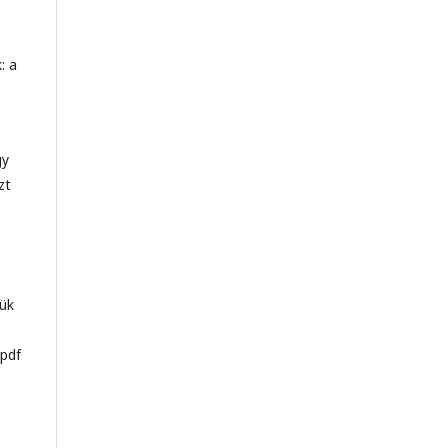
: a
gy
zt
sük
.pdf