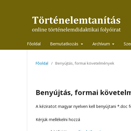
Főoldal
Bemutatkozás
Archívum
Sze
Főoldal
/
Benyújtás, formai követelmények
Benyújtás, formai követe
A kéziratot magyar nyelven kell benyújtani *.do
Kérjük mellékelni hozzá