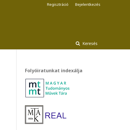
Regisztráció
Bejelentkezés
Keresés
Folyóiratunkat indexálja