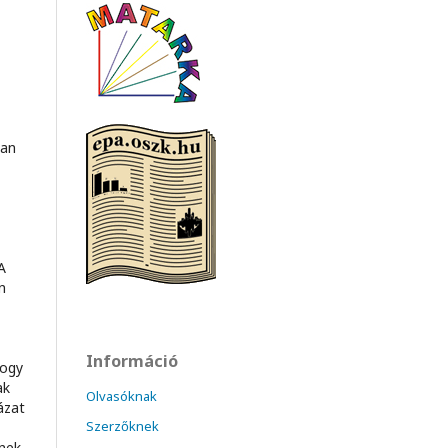
ban
A
n
Információ
hogy
ak
Olvasóknak
ázat
Szerzőknek
ének