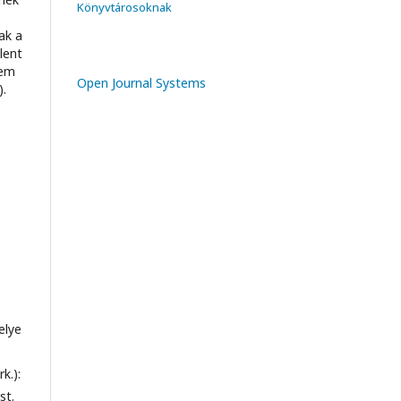
Könyvtárosoknak
ak a
lent
sem
Open Journal Systems
).
elye
k.):
st.