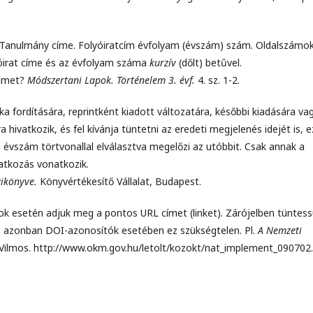
: Tanulmány címe. Folyóiratcím évfolyam (évszám) szám. Oldalszámok
yóirat címe és az évfolyam száma
kurzív
(dőlt) betűvel.
elmet?
Módszertani Lapok. Történelem 3. évf.
4. sz. 1-2.
a fordítására, reprintként kiadott változatára, későbbi kiadására va
ivatkozik, és fel kívánja tüntetni az eredeti megjelenés idejét is, e
i évszám törtvonallal elválasztva megelőzi az utóbbit. Csak annak a
vatkozás vonatkozik.
zikönyve.
Könyvértékesítő Vállalat, Budapest.
ok esetén adjuk meg a pontos URL címet (linket). Zárójelben tüntes
ap), azonban DOI-azonosítók esetében ez szükségtelen. Pl.
A Nemzeti
 Vilmos. http://www.okm.gov.hu/letolt/kozokt/nat_implement_090702