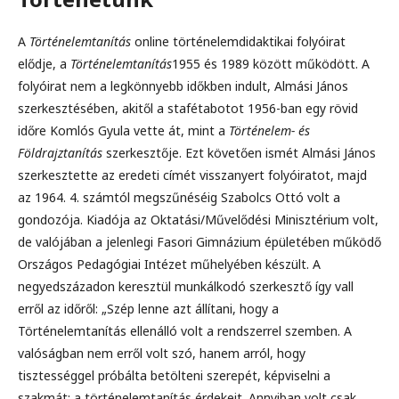
A
Történelemtanítás
online történelemdidaktikai folyóirat
elődje, a
Történelemtanítás
1955 és 1989 között működött. A
folyóirat nem a legkönnyebb időkben indult, Almási János
szerkesztésében, akitől a stafétabotot 1956-ban egy rövid
időre Komlós Gyula vette át, mint a
Történelem- és
Földrajztanítás
szerkesztője. Ezt követően ismét Almási János
szerkesztette az eredeti címét visszanyert folyóiratot, majd
az 1964. 4. számtól megszűnéséig Szabolcs Ottó volt a
gondozója. Kiadója az Oktatási/Művelődési Minisztérium volt,
de valójában a jelenlegi Fasori Gimnázium épületében működő
Országos Pedagógiai Intézet műhelyében készült. A
negyedszázadon keresztül munkálkodó szerkesztő így vall
erről az időről: „Szép lenne azt állítani, hogy a
Történelemtanítás ellenálló volt a rendszerrel szemben. A
valóságban nem erről volt szó, hanem arról, hogy
tisztességgel próbálta betölteni szerepét, képviselni a
szakmát; a történelemtanítás érdekeit. Annyiban volt csak