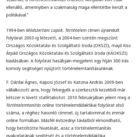
ellenálló, amennyiben a szakmaiság maga ellentétbe került a
politikával.”
1994-ben
Módszertani Lapok. Történelem
címen újraindult
folyóirat 2003-ig létezett, a 2004-ben szintén megszűnt
Országos Közoktatási és Szolgáltató Iroda (OKSZI), majd Kiss
Árpád Országos Közoktatási és Szolgáltató Iroda (KÁOKSZI)
kiadásában. A folyóirat hasábjain megjelent egy híján 300 írás
komoly segítséget nyújtott történelemtanításunknak.
F. Dárdai Ágnes, Kaposi József és Katona András 2009-ben
vállalkozott arra, hogy felvegyék a szerkesztői kezekből már
kétszer is kivett stafétabotot. 2010 februárjában jelent meg a
Történelemtanítás
online történelemdidaktikai folyóirat első
száma, a régihez hasonló címmel, új tartalommal és immár
online formában. Másfél évtizednyi távlatból elmondható,
hogy betöltötte hivatását, azaz a történelemtanítás
gyakorlatának segítését és a történelemdidaktika