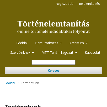
Regisztráció
Bejelentkezés
Főoldal
Bemutatkozás
Archívum
Szerzőinknek
MTT Tanári Tagozat
Kapcsolat
Keresés
Főoldal
/
Történetünk
Történetünk