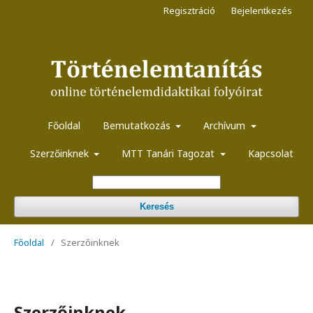
Regisztráció
Bejelentkezés
Főoldal
Bemutatkozás
Archívum
Szerzőinknek
MTT Tanári Tagozat
Kapcsolat
Keresés
Főoldal
/
Szerzőinknek
Szerzőinknek