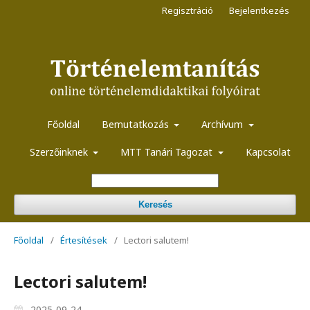
Regisztráció
Bejelentkezés
Főoldal
Bemutatkozás
Archívum
Szerzőinknek
MTT Tanári Tagozat
Kapcsolat
Keresés
Főoldal
/
Értesítések
/
Lectori salutem!
Lectori salutem!
2025-09-24