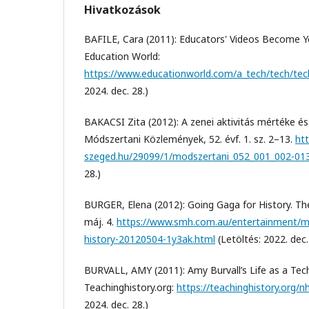
Hivatkozások
BAFILE, Cara (2011): Educators' Videos Become 
Education World:
https://www.educationworld.com/a_tech/tech/tec
2024. dec. 28.)
BAKACSI Zita (2012): A zenei aktivitás mértéke és
Módszertani Közlemények, 52. évf. 1. sz. 2–13.
htt
szeged.hu/29099/1/modszertani_052_001_002-013
28.)
BURGER, Elena (2012): Going Gaga for History. Th
máj. 4.
https://www.smh.com.au/entertainment/mu
history-20120504-1y3ak.html
(Letöltés: 2022. dec.
BURVALL, AMY (2011): Amy Burvall’s Life as a Te
Teachinghistory.org:
https://teachinghistory.org/
2024. dec. 28.)