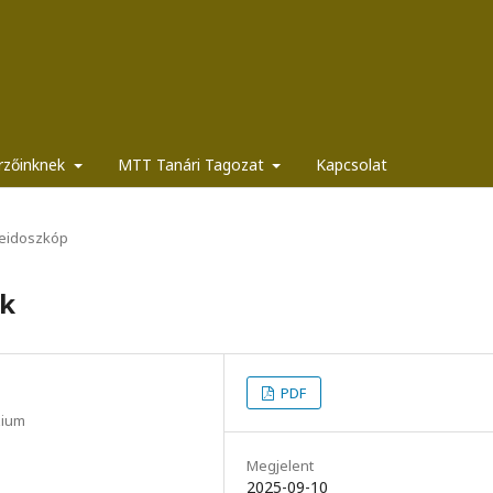
rzőinknek
MTT Tanári Tagozat
Kapcsolat
leidoszkóp
ak
PDF
zium
Megjelent
2025-09-10