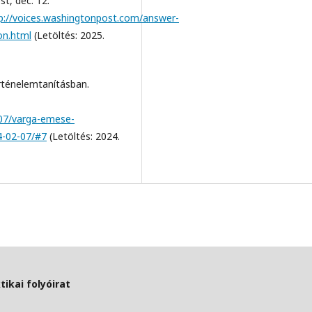
t, dec. 12.
p://voices.washingtonpost.com/answer-
on.html
(Letöltés: 2025.
rténelemtanításban.
/07/varga-emese-
4-02-07/#7
(Letöltés: 2024.
ikai folyóirat