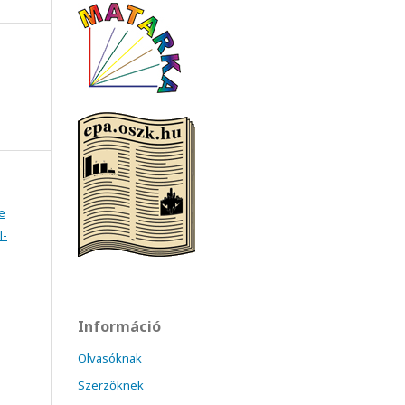
e
l-
Információ
Olvasóknak
Szerzőknek