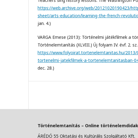
Teachers sing history lessons. The Washington Pos
https://web.archive.org/web/20121020190423/htt
sheet/arts-education/learning-the-french-revoluti
jan. 4.)
VARGA Emese (2013): Történelmi játékfilmek a tö
Történelemtanítás (XLVIII.) Új folyam IV. évf. 2. sz.
https://www.folyoirat.tortenelemtanitas.hu/2013
tortenelmi-jatekfilmek-a-tortenelemtanitasban-0
dec. 28.)
Történelemtanítás – Online történelemdidakt
ÁRÉDÓ 55 Oktatási és Kultúrális Szolgáltató Kft.