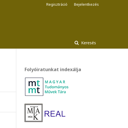
Regisztráció
Bejelentkezés
Keresés
Folyóiratunkat indexálja