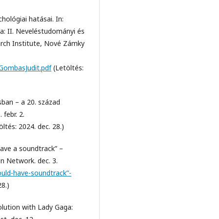
ológiai hatásai. In:
ra: II. Neveléstudományi és
arch Institute, Nové Zámky
2GombasJudit.pdf
(Letöltés:
ban – a 20. század
febr. 2.
ltés: 2024. dec. 28.)
have a soundtrack” –
n Network. dec. 3.
ould-have-soundtrack”-
28.)
olution with Lady Gaga: