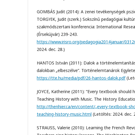
GOMBÁS Judit (2014): A zenei tevékenységek pszich
TORGYIK, Judit (szerk.) Sokszínű pedagógiai kultú
szakmódszertani konferencia: International Rese
(Érsekújvár) 239-243.
https://www.irisro.org/pedagogia2014januar/031
2024. dec. 28.)
HANTOS István (2011): Dalok a történelemtanítás
dalokban „elbeszélve”. Történelemtanárok Egylete. 
https://tte.hu/media/pdf/26-hantos-dalok.pdf
(Letö
JOYCE, Katherine (2011): “Every textbook should 
Teaching History with Music. The History Educatio
http://thenhier.ca/en/content/„every-textbook-sh
teaching-history-music.html
(Letöltés: 2024. dec. 
STRAUSS, Valerie (2010): Learning the French Rev