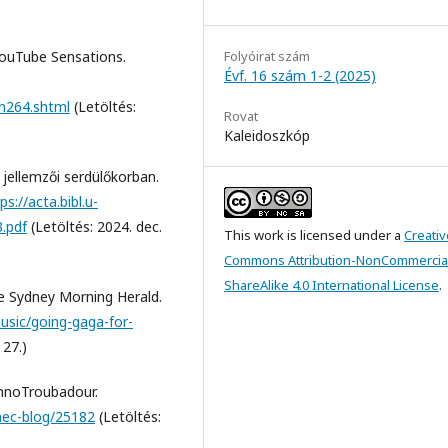
YouTube Sensations.
Folyóirat szám
Évf. 16 szám 1-2 (2025)
h264.shtml
(Letöltés:
Rovat
Kaleidoszkóp
 jellemzői serdülőkorban.
ps://acta.bibl.u-
.pdf
(Letöltés: 2024. dec.
This work is licensed under a
Creativ
Commons Attribution-NonCommercia
ShareAlike 4.0 International License
.
e Sydney Morning Herald.
sic/going-gaga-for-
 27.)
chnoTroubadour.
nhec-blog/25182
(Letöltés: