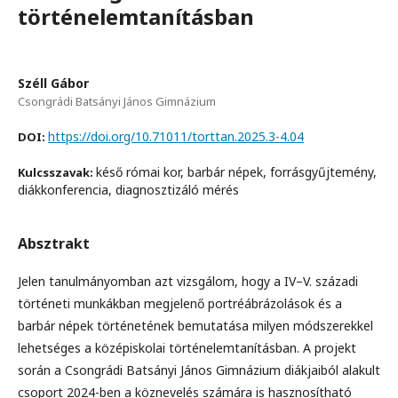
történelemtanításban
Széll Gábor
Csongrádi Batsányi János Gimnázium
https://doi.org/10.71011/torttan.2025.3-4.04
DOI:
késő római kor, barbár népek, forrásgyűjtemény,
Kulcsszavak:
diákkonferencia, diagnosztizáló mérés
Absztrakt
Jelen tanulmányomban azt vizsgálom, hogy a IV–V. századi
történeti munkákban megjelenő portréábrázolások és a
barbár népek történetének bemutatása milyen módszerekkel
lehetséges a középiskolai történelemtanításban. A projekt
során a Csongrádi Batsányi János Gimnázium diákjaiból alakult
csoport 2024-ben a köznevelés számára is hasznosítható