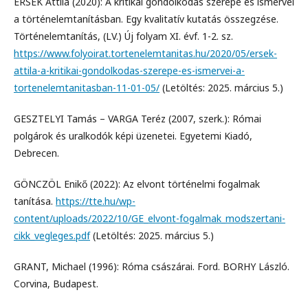
ÉRSEK Attila (2020): A kritikai gondolkodás szerepe és ismérvei
a történelemtanításban. Egy kvalitatív kutatás összegzése.
Történelemtanítás, (LV.) Új folyam XI. évf. 1-2. sz.
https://www.folyoirat.tortenelemtanitas.hu/2020/05/ersek-
attila-a-kritikai-gondolkodas-szerepe-es-ismervei-a-
tortenelemtanitasban-11-01-05/
(Letöltés: 2025. március 5.)
GESZTELYI Tamás – VARGA Teréz (2007, szerk.): Római
polgárok és uralkodók képi üzenetei. Egyetemi Kiadó,
Debrecen.
GÖNCZÖL Enikő (2022): Az elvont történelmi fogalmak
tanítása.
https://tte.hu/wp-
content/uploads/2022/10/GE_elvont-fogalmak_modszertani-
cikk_vegleges.pdf
(Letöltés: 2025. március 5.)
GRANT, Michael (1996): Róma császárai. Ford. BORHY László.
Corvina, Budapest.