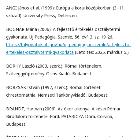
ANGI János et al. (1999): Európa a korai középkorban (3–11.
század). University Press, Debrecen.
BOGNÁR Mária (2006): A fejlesztő értékelés osztálytermi
gyakorlata. Új Pedagógiai Szemle, 56. évf. 3. sz. 19-26.
https://folyoiratok.oh.gov.hu/uj-pedagogiai-szemle/a-fejleszto-
ertekeles-osztalytermi-gyakorlata
(Letöltés: 2025. március 5.)
BORHY László (2003, szerk.): Római történelem.
Szöveggyűjtemény. Osiris Kiadó, Budapest.
BORZSÁK István (1997, szerk.): Római történeti
chrestomathia. Nemzeti Tankönyvkiadó, Budapest.
BRANDT, Hartwin (2006): Az ókor alkonya. A kései Római
Birodalom története. Ford. PATARICZA Dóra. Corvina,
Budapest.