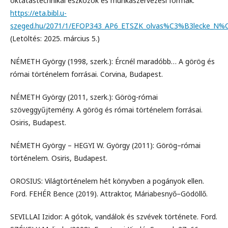
oktatástechnikai eszközök és munkaszervezési formák.
https://eta.bibl.u-
szeged.hu/2071/1/EFOP343_AP6_ETSZK_olvas%C3%B3lecke_N
(Letöltés: 2025. március 5.)
NÉMETH György (1998, szerk.): Ércnél maradóbb… A görög és
római történelem forrásai. Corvina, Budapest.
NÉMETH György (2011, szerk.): Görög-római
szöveggyűjtemény. A görög és római történelem forrásai.
Osiris, Budapest.
NÉMETH György – HEGYI W. György (2011): Görög–római
történelem. Osiris, Budapest.
OROSIUS: Világtörténelem hét könyvben a pogányok ellen.
Ford. FEHÉR Bence (2019). Attraktor, Máriabesnyő–Gödöllő.
SEVILLAI Izidor: A gótok, vandálok és szvévek története. Ford.