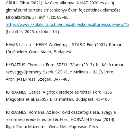
GRÜLL Tibor (2021): Az ókor alkonya. A NAT 2020 és az új
gimnáziumi történelemtankönyv ókori fejezeteinek elemzése.
Iskolakultúra, 31. évf. 1. sz. 68–85.
https://www.iskolakultura.hu/index.php/iskolakultura/issue/view/1
(Letöltés: 2025. október 14.)
HAVAS László – HEGYI W. György – SZABÓ Edit (2007): Római
történelem. Osiris Kiadó, Budapest.
HYDATIUS: Chronica. Ford. SZÉLL Gábor (2013). In: Késő római
szöveggyűjtemény. Szerk. SZÉKELY Melinda – ILLÉS Imre
Áron. JATEPress, Szeged, 347–400.
IORDANES: Getica. A gótok eredete és tettei. Ford. KISS
Magdolna et al. (2005). L’Harmattan, Budapest, 43–105.
IORDANES: Romana. Az idők rövid összefoglalása, avagy a
római nép eredete és tettei. Ford. HORVÁTH Szilvia (2014).
Rippl-Rónai Múzeum – GéniaNet, Kaposvár–Pécs.