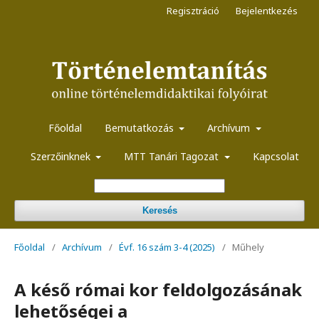
Regisztráció
Bejelentkezés
Főoldal
Bemutatkozás
Archívum
Szerzőinknek
MTT Tanári Tagozat
Kapcsolat
Keresés
Főoldal
/
Archívum
/
Évf. 16 szám 3-4 (2025)
/
Műhely
A késő római kor feldolgozásának
lehetőségei a