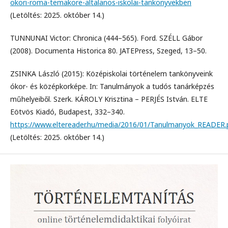
okori-roma-temakore-altalanos-iskolai-tankonyvekben
(Letöltés: 2025. október 14.)
TUNNUNAI Victor: Chronica (444–565). Ford. SZÉLL Gábor
(2008). Documenta Historica 80. JATEPress, Szeged, 13–50.
ZSINKA László (2015): Középiskolai történelem tankönyveink
ókor- és középkorképe. In: Tanulmányok a tudós tanárképzés
műhelyeiből. Szerk. KÁROLY Krisztina – PERJÉS István. ELTE
Eötvös Kiadó, Budapest, 332–340.
https://www.eltereader.hu/media/2016/01/Tanulmanyok_READER.
(Letöltés: 2025. október 14.)