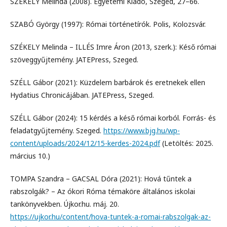
SZÉKELY Melinda (2008). Egyetemi Kiadó, Szeged, 27–66.
SZABÓ György (1997): Római történetírók. Polis, Kolozsvár.
SZÉKELY Melinda – ILLÉS Imre Áron (2013, szerk.): Késő római
szöveggyűjtemény. JATEPress, Szeged.
SZÉLL Gábor (2021): Küzdelem barbárok és eretnekek ellen
Hydatius Chronicájában. JATEPress, Szeged.
SZÉLL Gábor (2024): 15 kérdés a késő római korból. Forrás- és
feladatgyűjtemény. Szeged.
https://www.bjg.hu/wp-
content/uploads/2024/12/15-kerdes-2024.pdf
(Letöltés: 2025.
március 10.)
TOMPA Szandra – GACSAL Dóra (2021): Hová tűntek a
rabszolgák? – Az ókori Róma témaköre általános iskolai
tankönyvekben. Újkor.hu. máj. 20.
https://ujkor.hu/content/hova-tuntek-a-romai-rabszolgak-az-