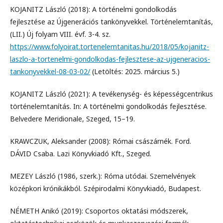
KOJANITZ László (2018): A történelmi gondolkodás
fejlesztése az Újgenerációs tankönyvekkel. Történelemtanítás,
(LII.) Új folyam VIII. évf. 3-4. sz.
https://www.folyoirat.tortenelemtanitas.hu/2018/05/kojanitz-
laszlo-a-tortenelmi-gondolkodas-fejlesztese-az-ujgeneracios-
tankonyvekkel-08-03-02/
(Letöltés: 2025. március 5.)
KOJANITZ László (2021): A tevékenység- és képességcentrikus
történelemtanítás. In: A történelmi gondolkodás fejlesztése.
Belvedere Meridionale, Szeged, 15–19.
KRAWCZUK, Aleksander (2008): Római császárnék. Ford.
DÁVID Csaba. Lazi Könyvkiadó Kft., Szeged.
MEZEY László (1986, szerk.): Róma utódai. Szemelvények
középkori krónikákból. Szépirodalmi Könyvkiadó, Budapest.
NÉMETH Anikó (2019): Csoportos oktatási módszerek,