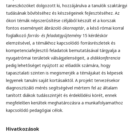
taneszközöket dolgozott ki, hozzájárulva a tanulók szaktárgyi
tudásának bővítéséhez és készségeinek fejlesztéséhez. Az
ókori témák népszerűsítése céljából készült el a korszak
fontos eseményeit ábrázoló
ókornaptár
, a késő római korral
foglalkozó
forrás- és feladatgyűjtemény
15 kérdéskör
elemzésével, a témákhoz kapcsolódó forrásrészletek és
kompetenciafejlesztő feladatok bemutatásával tárgyalja a
nyugatrómai területek válságjelenségeit, a
diákkonferencia
pedig lehetőséget nyújtott az előadók számára, hogy
tapasztalati szinten is megismerjék a témájukat és képesek
legyenek tanulni saját kortásaiktól. A projekt tervezésekor
diagnosztizáló mérés segítségével mértem fel az általam
tanított diákok tudásszintjét és érdeklődési körét, ennek
megfelelően kerültek meghatározásra a munkafolyamathoz
kapcsolódó pedagógiai célok.
Hivatkozások