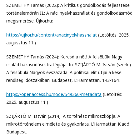
SZEMETHY Tamás (2022): A kritikus gondolkodás fejlesztése
történelemórán II.: A náci nyelvhasználat és gondolkodásmód
megismerése. Újkor.hu:
https://ujkor.hu/content/anacinyelvhasznalat
(Letöltés: 2025.
augusztus 11.)
SZEMETHY Tamás (2024): Keresd a nőt! A felsőbüki Nagy
család házasodási stratégiája. In: SZIJÁRTÓ M. István (szerk.)
A felsőbüki Nagyok évszázada: A politikai elit útjai a kései
rendiség időszakában. Budapest, L'Harmattan, 143-164.
https://openaccess.hu/node/549360/metadata
(Letöltés:
2025. augusztus 11.)
SZIJÁRTÓ M. István (2014): A történész mikroszkópja. A
mikrotörténelem elmélete és gyakorlata. L'Harmattan Kiadó,
Budapest.