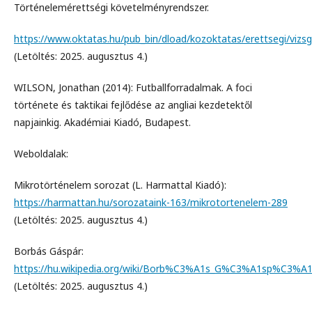
Történelemérettségi követelményrendszer.
https://www.oktatas.hu/pub_bin/dload/kozoktatas/erettsegi/viz
(Letöltés: 2025. augusztus 4.)
WILSON, Jonathan (2014): Futballforradalmak. A foci
története és taktikai fejlődése az angliai kezdetektől
napjainkig. Akadémiai Kiadó, Budapest.
Weboldalak:
Mikrotörténelem sorozat (L. Harmattal Kiadó):
https://harmattan.hu/sorozataink-163/mikrotortenelem-289
(Letöltés: 2025. augusztus 4.)
Borbás Gáspár:
https://hu.wikipedia.org/wiki/Borb%C3%A1s_G%C3%A1sp%C3%A1
(Letöltés: 2025. augusztus 4.)