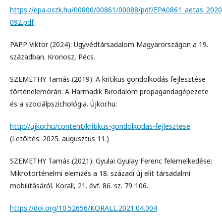
https://epa.oszk.hu/00800/00861/00088/pdf/EPA0861_aetas_2020
092.pdf
PAPP Viktor (2024): Ügyvédtársadalom Magyarországon a 19.
században. Kronosz, Pécs.
SZEMETHY Tamás (2019): A kritikus gondolkodás fejlesztése
történelemórán: A Harmadik Birodalom propagandagépezete
és a szociálpszichológia. Újkor.hu:
http://ujkor.hu/content/kritikus-gondolkodas-fejlesztese
(Letöltés: 2025. augusztus 11.)
SZEMETHY Tamás (2021): Gyulai Gyulay Ferenc felemelkedése:
Mikrotörténelmi elemzés a 18. századi új elit társadalmi
mobilitásáról. Korall, 21. évf. 86. sz. 79-106.
https://doi.org/10.52656/KORALL.2021.04.004