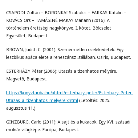
CSAPODI Zoltán – BORONKAI Szabolcs – FARKAS Katalin –
KOVÁCS Örs – TAMÁSINÉ MAKAY Mariann (2016): A
történelem érettségi nagykönyve. I. kötet. Bölcselet
Egyesület, Budapest.
BROWN, Judith C. (2001): Szemérmetlen cselekedetek. Egy
leszbikus apáca élete a reneszánsz Itáliában. Osiris, Budapest.
ESTERHÁZY Péter (2006): Utazás a tizenhatos mélyére.
Magvető, Budapest.
https://konyvtar.dia.hu/xhtml/esterhazy_peter/Esterhazy_Peter-
Utazas_a_tizenhatos_melyere.xhtml
(Letöltés: 2025.
augusztus 11.)
GINZBURG, Carlo (2011): A sajt és a kukacok. Egy XVI. századi
molnár világképe. Európa, Budapest.