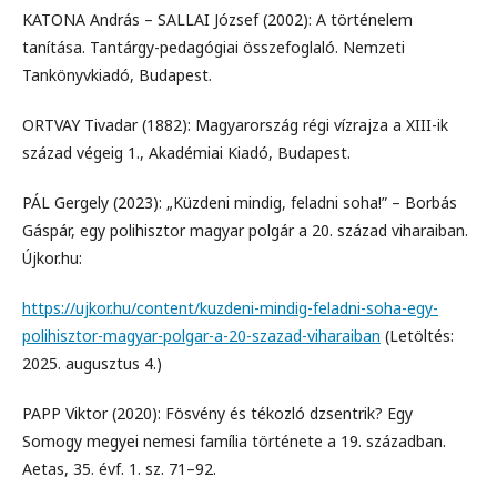
KATONA András – SALLAI József (2002): A történelem
tanítása. Tantárgy-pedagógiai összefoglaló. Nemzeti
Tankönyvkiadó, Budapest.
ORTVAY Tivadar (1882): Magyarország régi vízrajza a XIII-ik
század végeig 1., Akadémiai Kiadó, Budapest.
PÁL Gergely (2023): „Küzdeni mindig, feladni soha!” – Borbás
Gáspár, egy polihisztor magyar polgár a 20. század viharaiban.
Újkor.hu:
https://ujkor.hu/content/kuzdeni-mindig-feladni-soha-egy-
polihisztor-magyar-polgar-a-20-szazad-viharaiban
(Letöltés:
2025. augusztus 4.)
PAPP Viktor (2020): Fösvény és tékozló dzsentrik? Egy
Somogy megyei nemesi família története a 19. században.
Aetas, 35. évf. 1. sz. 71–92.