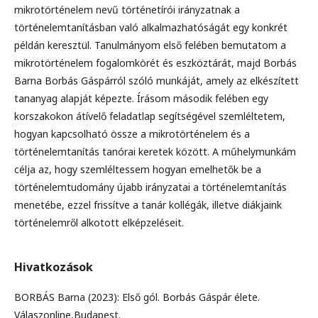
mikrotörténelem nevű történetírói irányzatnak a
történelemtanításban való alkalmazhatóságát egy konkrét
példán keresztül. Tanulmányom első felében bemutatom a
mikrotörténelem fogalomkörét és eszköztárát, majd Borbás
Barna Borbás Gáspárról szóló munkáját, amely az elkészített
tananyag alapját képezte. Írásom második felében egy
korszakokon átívelő feladatlap segítségével szemléltetem,
hogyan kapcsolható össze a mikrotörténelem és a
történelemtanítás tanórai keretek között. A műhelymunkám
célja az, hogy szemléltessem hogyan emelhetők be a
történelemtudomány újabb irányzatai a történelemtanítás
menetébe, ezzel frissítve a tanár kollégák, illetve diákjaink
történelemről alkotott elképzeléseit.
Hivatkozások
BORBÁS Barna (2023): Első gól. Borbás Gáspár élete.
Válaszonline,Budapest.