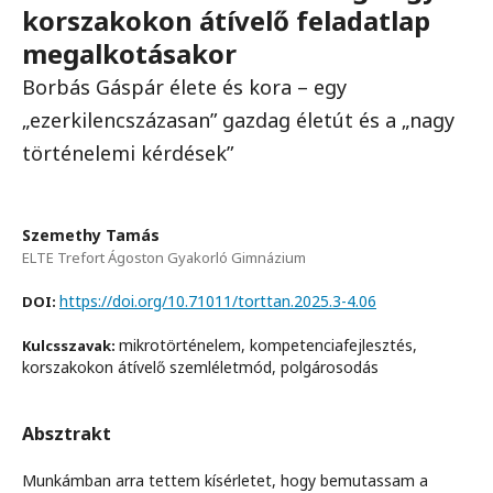
korszakokon átívelő feladatlap
megalkotásakor
Borbás Gáspár élete és kora – egy
„ezerkilencszázasan” gazdag életút és a „nagy
történelemi kérdések”
Szemethy Tamás
ELTE Trefort Ágoston Gyakorló Gimnázium
https://doi.org/10.71011/torttan.2025.3-4.06
DOI:
mikrotörténelem, kompetenciafejlesztés,
Kulcsszavak:
korszakokon átívelő szemléletmód, polgárosodás
Absztrakt
Munkámban arra tettem kísérletet, hogy bemutassam a