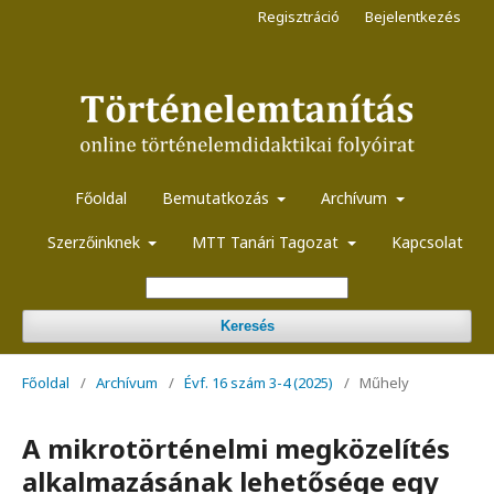
Regisztráció
Bejelentkezés
Főoldal
Bemutatkozás
Archívum
Szerzőinknek
MTT Tanári Tagozat
Kapcsolat
Keresés
Főoldal
/
Archívum
/
Évf. 16 szám 3-4 (2025)
/
Műhely
A mikrotörténelmi megközelítés
alkalmazásának lehetősége egy