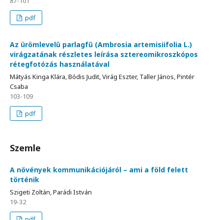
87-101
pdf
Az ürömlevelű parlagfű (Ambrosia artemisiifolia L.)
virágzatának részletes leírása sztereomikroszkópos
rétegfotózás használatával
Mátyás Kinga Klára, Bódis Judit, Virág Eszter, Taller János, Pintér
Csaba
103-109
pdf
Szemle
A növények kommunikációjáról – ami a föld felett
történik
Szigeti Zoltán, Parádi István
19-32
pdf