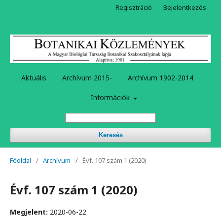
Regisztráció
Bejelentkezés
Aktuális
Archívum 2015-
Archívum 1902-2014
Információk
Keresés
Főoldal
/
Archívum
/
Évf. 107 szám 1 (2020)
Évf. 107 szám 1 (2020)
Megjelent:
2020-06-22