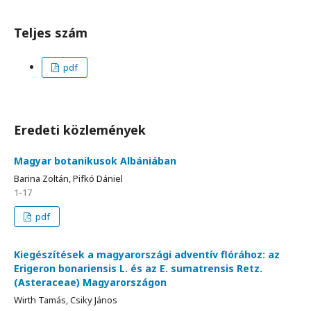
Teljes szám
pdf
Eredeti közlemények
Magyar botanikusok Albániában
Barina Zoltán, Pifkó Dániel
1-17
pdf
Kiegészítések a magyarországi adventív flórához: az
Erigeron bonariensis L. és az E. sumatrensis Retz.
(Asteraceae) Magyarországon
Wirth Tamás, Csiky János