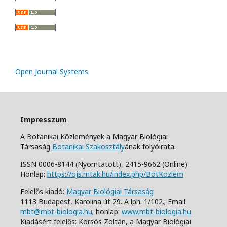
Open Journal Systems
Impresszum
A Botanikai Közlemények a Magyar Biológiai
Társaság
Botanikai Szakosztály
ának folyóirata.
ISSN 0006-8144 (Nyomtatott),
2415-9662 (Online)
Honlap:
https://ojs.mtak.hu/index.php/BotKozlem
Felelős kiadó:
Magyar Biológiai Társaság
1113 Budapest, Karolina út 29. A lph. 1/102.;
Email:
mbt@mbt-biologia.hu
;
honlap:
www.mbt-biologia.hu
Kiadásért felelős: Korsós Zoltán, a Magyar Biológiai