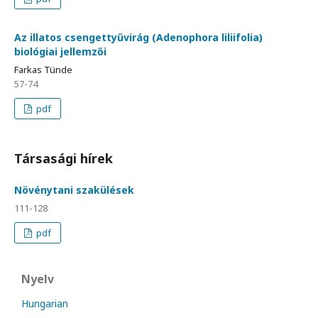
Az illatos csengettyűvirág (Adenophora liliifolia)
biológiai jellemzői
Farkas Tünde
57-74
pdf
Társasági hírek
Növénytani szakülések
111-128
pdf
Nyelv
Hungarian