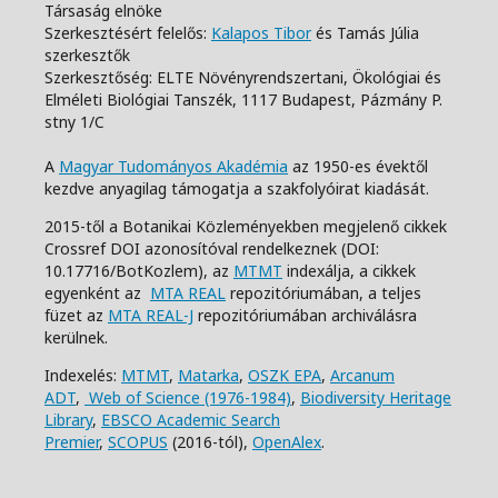
Társaság elnöke
Szerkesztésért felelős:
Kalapos Tibor
és Tamás Júlia
szerkesztők
Szerkesztőség: ELTE Növényrendszertani, Ökológiai és
Elméleti Biológiai Tanszék,
1117 Budapest, Pázmány P.
stny 1/C
A
Magyar Tudományos Akadémia
az 1950-es évektől
kezdve anyagilag támogatja a szakfolyóirat kiadását.
2015-től a Botanikai Közleményekben megjelenő cikkek
Crossref DOI azonosítóval rendelkeznek (DOI:
10.17716/BotKozlem), az
MTMT
indexálja, a cikkek
egyenként az
MTA REAL
repozitóriumában, a teljes
füzet az
MTA REAL-J
repozitóriumában archiválásra
kerülnek.
Indexelés:
MTMT
,
Matarka
,
OSZK EPA
,
Arcanum
ADT
,
Web of Science (1976-1984)
,
Biodiversity Heritage
Library
,
EBSCO Academic Search
Premier
,
SCOPUS
(2016-tól),
OpenAlex
.