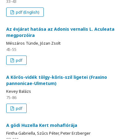
33-43
pdf (English)
Az évjárat hatása az Adonis vernalis L. Aculeata
megporzóira
Mészáros Tünde, Józan Zsolt
45-55
pdf
A Körös-vidék tölgy-kőris-szil ligetei (Fraxino
pannonicae-Ulmetum)
Kevey Balázs
75-86
pdf
A gödi Huzella Kert mohaflórája
Fintha Gabriella, Szűcs Péter, Peter Erzberger