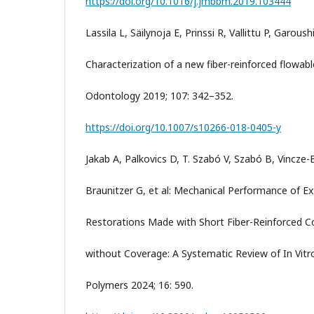
https://doi.org/10.1016/j.jmbbm.2019.103444
Lassila L, Säilynoja E, Prinssi R, Vallittu P, Garoushi
Characterization of a new fiber-reinforced flowab
Odontology 2019; 107: 342–352.
https://doi.org/10.1007/s10266-018-0405-y
Jakab A, Palkovics D, T. Szabó V, Szabó B, Vincze-
Braunitzer G, et al: Mechanical Performance of Ex
Restorations Made with Short Fiber-Reinforced 
without Coverage: A Systematic Review of In Vitro
Polymers 2024; 16: 590.