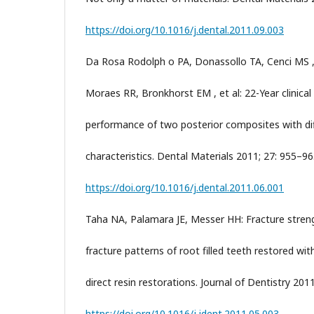
https://doi.org/10.1016/j.dental.2011.09.003
Da Rosa Rodolph o PA, Donassollo TA, Cenci MS ,
Moraes RR, Bronkhorst EM , et al: 22-Year clinical
performance of two posterior composites with diff
characteristics. Dental Materials 2011; 27: 955–96
https://doi.org/10.1016/j.dental.2011.06.001
Taha NA, Palamara JE, Messer HH: Fracture stren
fracture patterns of root filled teeth restored wit
direct resin restorations. Journal of Dentistry 201
https://doi.org/10.1016/j.jdent.2011.05.003