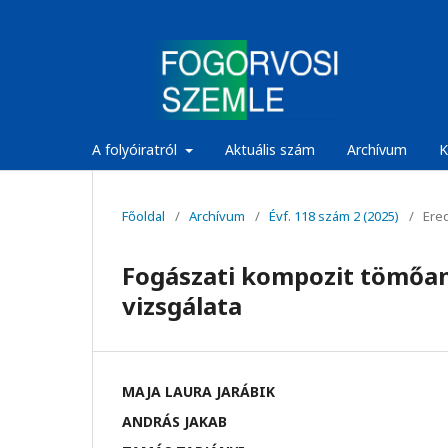
A folyóiratról
Aktuális szám
Archívum
K
Főoldal
/
Archívum
/
Évf. 118 szám 2 (2025)
/
Ered
Fogászati kompozit tömőa
vizsgálata
MAJA LAURA JARÁBIK
ANDRÁS JAKAB