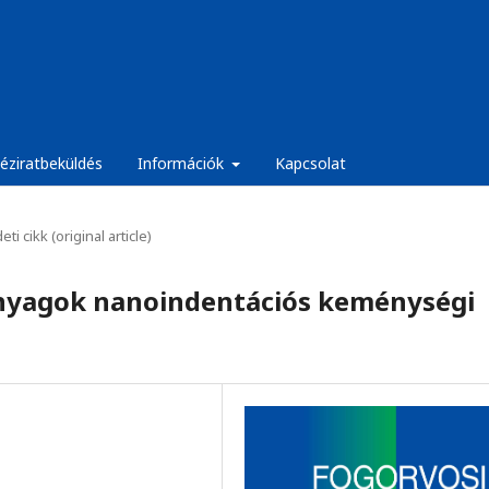
éziratbeküldés
Információk
Kapcsolat
eti cikk (original article)
nyagok nanoindentációs keménységi