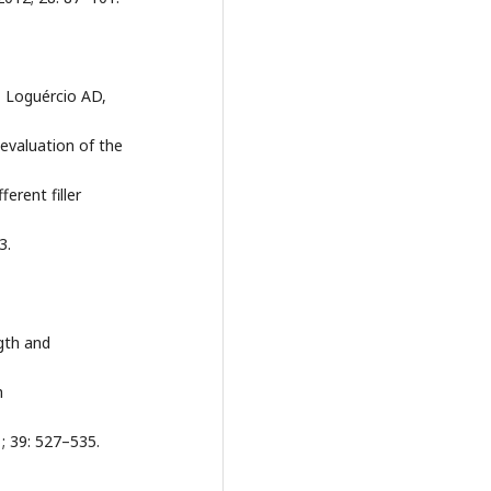
 Loguércio AD,
 evaluation of the
erent filler
3.
gth and
h
1; 39: 527–535.