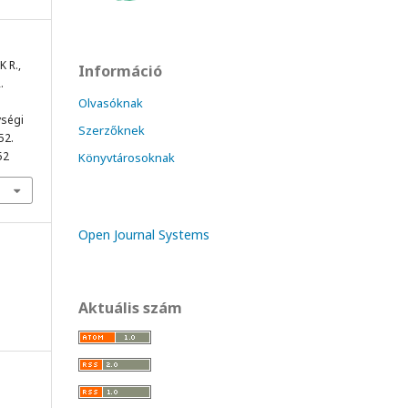
K R.,
Információ
.
Olvasóknak
ségi
Szerzőknek
52.
52
Könyvtárosoknak
Open Journal Systems
Aktuális szám