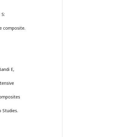
 S:
le composite.
Bandi E,
tensive
Composites
 Studies.