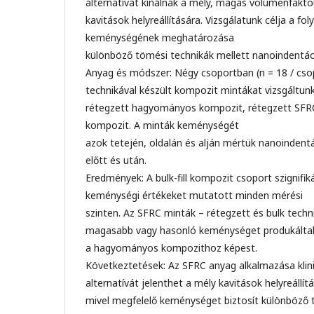
alternatívát kínálnak a mély, magas volumenfakto
kavitások helyreállítására. Vizsgálatunk célja a fo
keménységének meghatározása
különböző tömési technikák mellett nanoindentáci
Anyag és módszer: Négy csoportban (n = 18 / cso
technikával készült kompozit mintákat vizsgáltunk
rétegzett hagyományos kompozit, rétegzett SFRC, b
kompozit. A minták keménységét
azok tetején, oldalán és alján mértük nanoindentá
előtt és után.
Eredmények: A bulk-fill kompozit csoport szignifi
keménységi értékeket mutatott minden mérési
szinten. Az SFRC minták – rétegzett és bulk techn
magasabb vagy hasonló keménységet produkálta
a hagyományos kompozithoz képest.
Következtetések: Az SFRC anyag alkalmazása klini
alternatívát jelenthet a mély kavitások helyreállít
mivel megfelelő keménységet biztosít különböző 