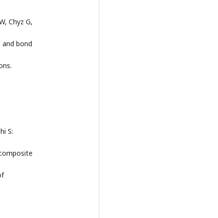
-W, Chyz G,
on and bond
ons.
hi S:
d composite
of