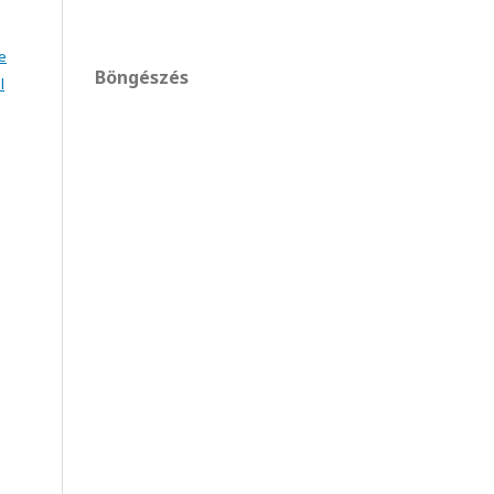
e
Böngészés
l