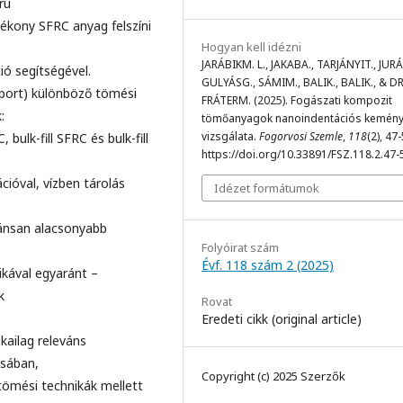
rú
lyékony SFRC anyag felszíni
Hogyan kell idézni
JARÁBIKM. L., JAKABA., TARJÁNYIT., JURÁ
ó segítségével.
GULYÁSG., SÁMIM., BALIK., BALIK., & DR
port) különböző tömési
FRÁTERM. (2025). Fogászati kompozit
:
tömőanyagok nanoindentációs kemény
vizsgálata.
Fogorvosi Szemle
,
118
(2), 47-
ulk-fill SFRC és bulk-fill
https://doi.org/10.33891/FSZ.118.2.47-
cióval, vízben tárolás
Idézet formátumok
kánsan alacsonyabb
Folyóirat szám
Évf. 118 szám 2 (2025)
ikával egyaránt –
k
Rovat
Eredeti cikk (original article)
kailag releváns
ásában,
Copyright (c) 2025 Szerzők
tömési technikák mellett