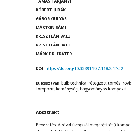
TAMÁS TARJÁNYI
RÓBERT JURÁK
GÁBOR GULYÁS
MÁRTON SÁMI
KRISZTIÁN BALI
KRISZTIÁN BALI
MÁRK DR. FRÁTER
https://doi.org/10.33891/FSZ.118.2.47-52
DOI:
bulk technika, rétegzett tömés, röv
Kulcsszavak:
kompozit, keménység, hagyományos kompozit
Absztrakt
Bevezetés: A rövid üvegszál megerősítésű kompoz