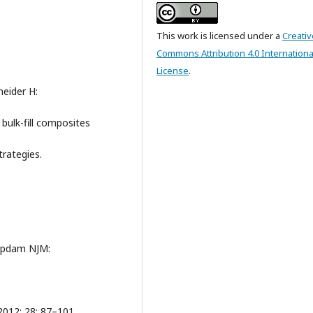
This work is licensed under a
Creativ
Commons Attribution 4.0 Internationa
License
.
neider H:
 bulk-fill composites
trategies.
Opdam NJM:
2012; 28: 87–101.