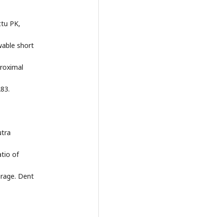
ttu PK,
owable short
proximal
83.
utra
tio of
orage. Dent