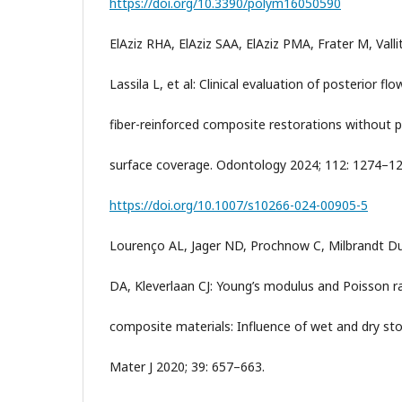
https://doi.org/10.3390/polym16050590
ElAziz RHA, ElAziz SAA, ElAziz PMA, Frater M, Valli
Lassila L, et al: Clinical evaluation of posterior fl
fiber-reinforced composite restorations without 
surface coverage. Odontology 2024; 112: 1274–12
https://doi.org/10.1007/s10266-024-00905-5
Lourenço AL, Jager ND, Prochnow C, Milbrandt D
DA, Kleverlaan CJ: Young’s modulus and Poisson ra
composite materials: Influence of wet and dry st
Mater J 2020; 39: 657–663.