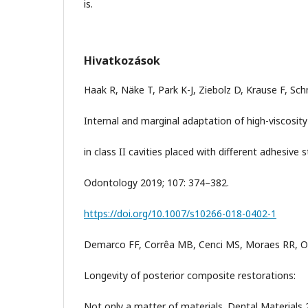
is.
Hivatkozások
Haak R, Näke T, Park K-J, Ziebolz D, Krause F, Sch
Internal and marginal adaptation of high-viscosity
in class II cavities placed with different adhesive s
Odontology 2019; 107: 374–382.
https://doi.org/10.1007/s10266-018-0402-1
Demarco FF, Corrêa MB, Cenci MS, Moraes RR, 
Longevity of posterior composite restorations:
Not only a matter of materials. Dental Materials 