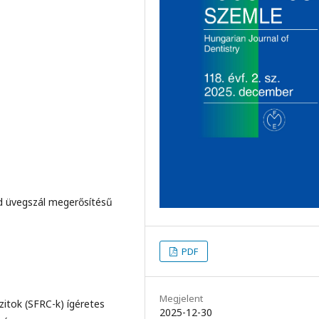
id üvegszál megerősítésű
PDF
Megjelent
itok (SFRC-k) ígéretes
2025-12-30