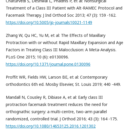
Chaturvedi S, Deshwal L, Phadnis P, et al: Nonsurgical
Treatment of a Class III Patient with Alt-RAMEC Protocol and
Facemask Therapy. J Ind Orthod Soc 2013; 47 (3): 159 -162.
https://doi.org/10.5005/jp-journals10021-1149
Zhang W, Qu HC, Yu M, et al: The Effects of Maxillary
Protraction with or without Rapid Maxillary Expansion and Age
Factors in Treating Class III Malocclusion: A Meta-Analysis.
PLoS One 2015; 10 (6): e0130096.
https://doi.org/10.1371/journal.pone.0130096
Proffit WR, Fields HW, Larson BE, et al: Contemporary
orthodontics 6th ed. Mosby Elsevier, St. Louis 2019; 440 -449.
Mandall N, Cousley R, Dibiase A, et al: Early class III
protraction facemask treatment reduces the need for
orthognathic surgery: a multi-centre, two-arm parallel
randomized, controlled trial. J Orthod 2016; 43 (3): 164 -175.
https://doi.org/10.1080/14653125.2016.1201302