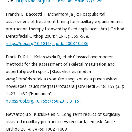
-299.
https://doi.org/10.1016/S0889-5406(97)70259-2
Franchi L, Baccetti T, Mcnamara Ja JR: Postpubertal
assessment of treatment timing for maxillary expansion and
protraction therapy followed by fixed appliances. Am J Orthod
Dentofacial Orthop 2004; 126 (5): 555 -568.
https://doi.org/10.1016/j.ajodo.2003.10.036
Frank D, Rill L, Kolarovszki B, et al: Classical and modern
methods for the assessment of skeletal maturation and
pubertal growth spurt. [Klasszikus és modern
vizsgálómódszerek a csontérettségi kor és a pubertáskori
növekedési csúcs meghatározására.] Orv Hetil 2018; 159 (35):
1423 -1432. [Hungarian]
https://doi.org/10.1556/650.2018.31151
Nevzatoglu S, Kücükkeles N: Long-term results of surgically
assisted maxillary protraction vs regular facemask. Angle
Orthod 2014; 84 (6): 1002 -1009.