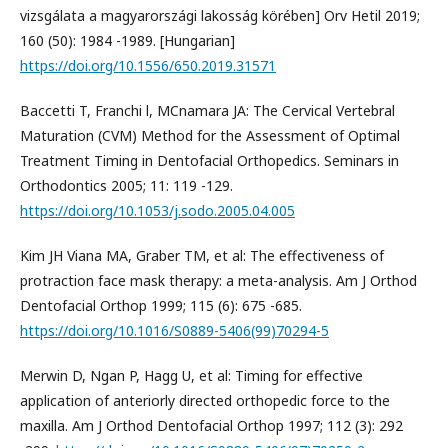
vizsgálata a magyarországi lakosság körében] Orv Hetil 2019;
160 (50): 1984 -1989. [Hungarian]
https://doi.org/10.1556/650.2019.31571
Baccetti T, Franchi l, MCnamara JA: The Cervical Vertebral
Maturation (CVM) Method for the Assessment of Optimal
Treatment Timing in Dentofacial Orthopedics. Seminars in
Orthodontics 2005; 11: 119 -129.
https://doi.org/10.1053/j.sodo.2005.04.005
Kim JH Viana MA, Graber TM, et al: The effectiveness of
protraction face mask therapy: a meta-analysis. Am J Orthod
Dentofacial Orthop 1999; 115 (6): 675 -685.
https://doi.org/10.1016/S0889-5406(99)70294-5
Merwin D, Ngan P, Hagg U, et al: Timing for effective
application of anteriorly directed orthopedic force to the
maxilla. Am J Orthod Dentofacial Orthop 1997; 112 (3): 292