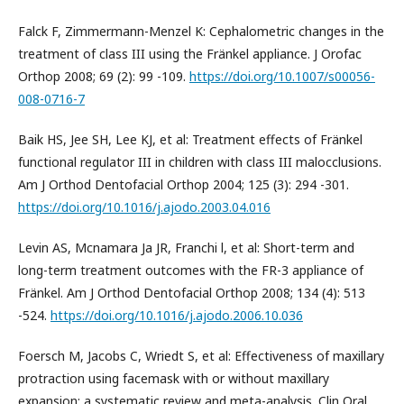
Falck F, Zimmermann-Menzel K: Cephalometric changes in the
treatment of class III using the Fränkel appliance. J Orofac
Orthop 2008; 69 (2): 99 -109.
https://doi.org/10.1007/s00056-
008-0716-7
Baik HS, Jee SH, Lee KJ, et al: Treatment effects of Fränkel
functional regulator III in children with class III malocclusions.
Am J Orthod Dentofacial Orthop 2004; 125 (3): 294 -301.
https://doi.org/10.1016/j.ajodo.2003.04.016
Levin AS, Mcnamara Ja JR, Franchi l, et al: Short-term and
long-term treatment outcomes with the FR-3 appliance of
Fränkel. Am J Orthod Dentofacial Orthop 2008; 134 (4): 513
-524.
https://doi.org/10.1016/j.ajodo.2006.10.036
Foersch M, Jacobs C, Wriedt S, et al: Effectiveness of maxillary
protraction using facemask with or without maxillary
expansion: a systematic review and meta-analysis. Clin Oral