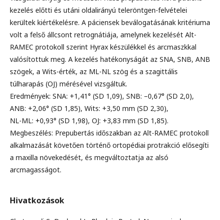
kezelés előtti és utáni oldalirányú teleröntgen-felvételei
kerültek kiértékelésre. A páciensek beválogatásának kritériuma
volt a felső állcsont retrognátiája, amelynek kezelését Alt-
RAMEC protokoll szerint Hyrax készülékkel és arcmaszkkal
valósítottuk meg. A kezelés hatékonyságát az SNA, SNB, ANB
szögek, a Wits-érték, az ML-NL szög és a szagittális
túlharapás (OJ) mérésével vizsgáltuk.
Eredmények: SNA: +1,41° (SD 1,09), SNB: –0,67° (SD 2,0),
ANB: +2,06° (SD 1,85), Wits: +3,50 mm (SD 2,30),
NL-ML: +0,93° (SD 1,98), OJ: +3,83 mm (SD 1,85).
Megbeszélés: Prepubertás időszakban az Alt-RAMEC protokoll
alkalmazását követően történő ortopédiai protrakció elősegíti
a maxilla növekedését, és megváltoztatja az alsó
arcmagasságot.
Hivatkozások