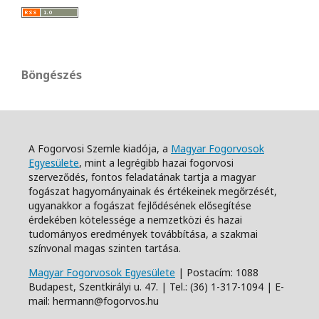
Böngészés
A Fogorvosi Szemle kiadója, a
Magyar Fogorvosok
Egyesülete
, mint a legrégibb hazai fogorvosi
szerveződés, fontos feladatának tartja a magyar
fogászat hagyományainak és értékeinek megőrzését,
ugyanakkor a fogászat fejlődésének elősegítése
érdekében kötelessége a nemzetközi és hazai
tudományos eredmények továbbítása, a szakmai
színvonal magas szinten tartása.
Magyar Fogorvosok Egyesülete
| Postacím: 1088
Budapest, Szentkirályi u. 47. | Tel.: (36) 1-317-1094 | E-
mail: hermann@fogorvos.hu