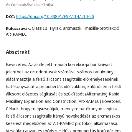
és Fogszabályozási Klinika
https://doi.org/10.33891/FSZ.114.1.14-20
DOI:
Class III, Hyrax, arcmaszk,, maxilla-protrakció,
Kulcsszavak:
Alt-RAMEC
Absztrakt
Bevezetés: Az alulfejlett maxilla korrekciója bár kihívást
jelenthet az ortodontusok számára, számos tanulmány
alátámasztja a felső állcsont szagittális előrehelyezésének
hatékonyságát a prepubertás időszakban, különösen a felső
állcsont előzetes tágítását és szűkítését (Alternating Rapid
Maxillary Expansion and Constriction, Alt-RAMEC) követően.
Célunk, hogy megvizsgáljuk, mennyire hatékonyan segíti a
felső állcsont szagittális irányú növekedését az arcmaszkos
kezelést megelőzően az Alt-RAMEC protokoll alkalmazása.
Vizsgálati anyag és módszer: Húsz prepubertás korú páciens