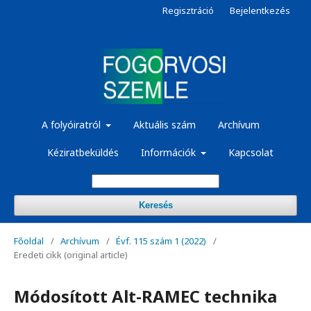
Regisztráció
Bejelentkezés
A folyóiratról
Aktuális szám
Archívum
Kéziratbeküldés
Információk
Kapcsolat
Keresés
Főoldal
/
Archívum
/
Évf. 115 szám 1 (2022)
/
Eredeti cikk (original article)
Módosított Alt-RAMEC technika