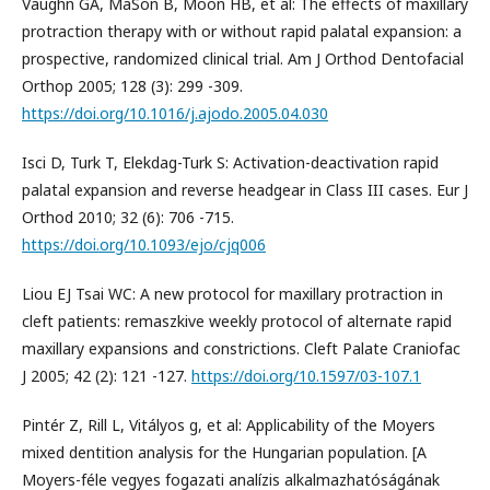
Vaughn GA, MaSon B, Moon HB, et al: The effects of maxillary
protraction therapy with or without rapid palatal expansion: a
prospective, randomized clinical trial. Am J Orthod Dentofacial
Orthop 2005; 128 (3): 299 -309.
https://doi.org/10.1016/j.ajodo.2005.04.030
Isci D, Turk T, Elekdag-Turk S: Activation-deactivation rapid
palatal expansion and reverse headgear in Class III cases. Eur J
Orthod 2010; 32 (6): 706 -715.
https://doi.org/10.1093/ejo/cjq006
Liou EJ Tsai WC: A new protocol for maxillary protraction in
cleft patients: remaszkive weekly protocol of alternate rapid
maxillary expansions and constrictions. Cleft Palate Craniofac
J 2005; 42 (2): 121 -127.
https://doi.org/10.1597/03-107.1
Pintér Z, Rill L, Vitályos g, et al: Applicability of the Moyers
mixed dentition analysis for the Hungarian population. [A
Moyers-féle vegyes fogazati analízis alkalmazhatóságának