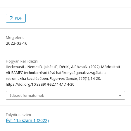
PDF
Megjelent
2022-03-16
Hogyan kell idézni
HeckenastL., NemesB., JuhászF., DériK., & RózsaN. (2022). Módosított
Alt-RAMEC technika rövid távú hatékonyságának vizsgálata a
retromaxilia kezelésében.
Fogorvosi Szemle
,
115
(1), 14-20.
https://doi.org/10.33891/FSZ.114.1.14-20
Idézet formátumok
Folyóirat szám
Évf. 115 szám 1 (2022)