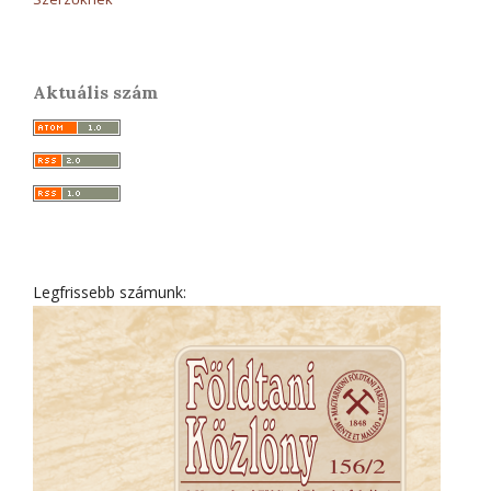
Aktuális szám
Legfrissebb számunk: