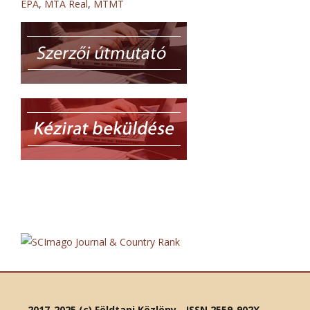
EPA
,
MTA Real
,
MTMT
2017-2025 (c) Földtani Közlöny - ISSN 2559-902X