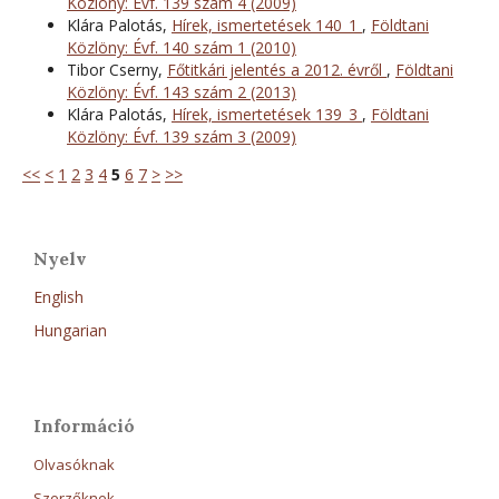
Közlöny: Évf. 139 szám 4 (2009)
Klára Palotás,
Hírek, ismertetések 140_1
,
Földtani
Közlöny: Évf. 140 szám 1 (2010)
Tibor Cserny,
Főtitkári jelentés a 2012. évről
,
Földtani
Közlöny: Évf. 143 szám 2 (2013)
Klára Palotás,
Hírek, ismertetések 139_3
,
Földtani
Közlöny: Évf. 139 szám 3 (2009)
<<
<
1
2
3
4
5
6
7
>
>>
Nyelv
English
Hungarian
Információ
Olvasóknak
Szerzőknek