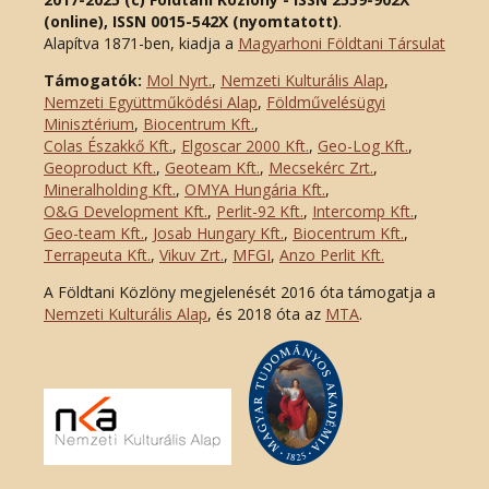
(online), ISSN 0015-542X (nyomtatott)
.
Alapítva 1871-ben, kiadja a
Magyarhoni Földtani Társulat
Támogatók:
Mol Nyrt.
,
Nemzeti Kulturális Alap
,
Nemzeti Együttműködési Alap
,
Földművelésügyi
Minisztérium
,
Biocentrum Kft.
,
Colas Északkő Kft
.
,
Elgoscar 2000 Kft
.
,
Geo-Log Kft.
,
Geoproduct Kft.
,
Geoteam Kft.
,
Mecsekérc Zrt.
,
Mineralholding Kft.
,
OMYA Hungária Kft.
,
O&G Development Kft
.
,
Perlit-92 Kft.
,
Intercomp Kft.
,
Geo-team Kft.
,
Josab Hungary Kft.
,
Biocentrum Kft.
,
Terrapeuta Kft.
,
Vikuv Zrt.
,
MFGI
,
Anzo Perlit Kft.
A Földtani Közlöny megjelenését 2016 óta támogatja a
Nemzeti Kulturális Alap
, és 2018 óta az
MTA
.