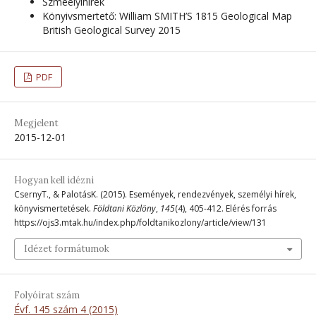
Szmeélyihírek
Könyivsmertető: William SMITH’S 1815 Geological Map
British Geological Survey 2015
PDF
Megjelent
2015-12-01
Hogyan kell idézni
CsernyT., & PalotásK. (2015). Események, rendezvények, személyi hírek,
könyvismertetések.
Földtani Közlöny
,
145
(4), 405-412. Elérés forrás
https://ojs3.mtak.hu/index.php/foldtanikozlony/article/view/131
Idézet formátumok
Folyóirat szám
Évf. 145 szám 4 (2015)