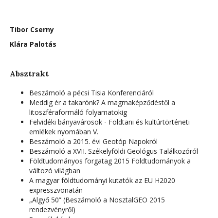
Tibor Cserny
Klára Palotás
Absztrakt
Beszámoló a pécsi Tisia Konferenciáról
Meddig ér a takarónk? A magmaképződéstől a
litoszféraformáló folyamatokig
Felvidéki bányavárosok - Földtani és kultúrtörténeti
emlékek nyomában V.
Beszámoló a 2015. évi Geotóp Napokról
Beszámoló a XVII. Székelyföldi Geológus Találkozóról
Földtudományos forgatag 2015 Földtudományok a
változó világban
A magyar földtudományi kutatók az EU H2020
expresszvonatán
„Algyő 50” (Beszámoló a NosztalGEO 2015
rendezvényről)